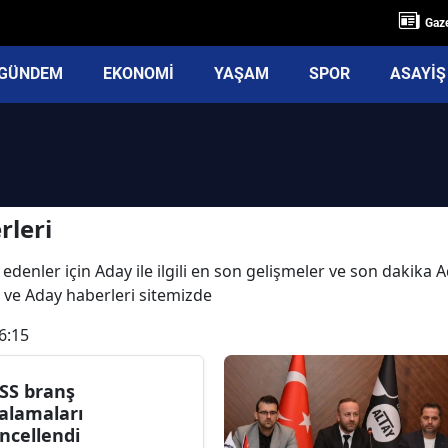
Gaze
GÜNDEM
EKONOMİ
YAŞAM
SPOR
ASAYİŞ
i
rleri
edenler için Aday ile ilgili en son gelişmeler ve son dakika
rı ve Aday haberleri sitemizde
6:15
SS branş
ralamaları
ncellendi