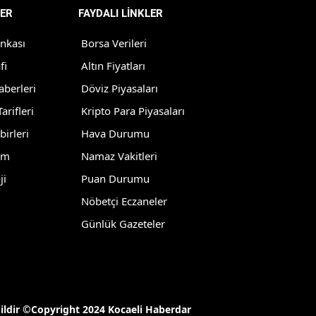
ER
FAYDALI LİNKLER
Mersin
ankası
Borsa Verileri
İstanbul
fi
Altın Fiyatları
İzmir
aberleri
Döviz Piyasaları
Kars
arifleri
Kripto Para Piyasaları
birleri
Hava Durumu
Kastamonu
lm
Namaz Vakitleri
Kayseri
ji
Puan Durumu
Kırklareli
Nöbetçi Eczaneler
Kırşehir
Günlük Gazeteler
Kocaeli
Konya
Kütahya
ğildir ©Copyright 2024 Kocaeli Haberdar