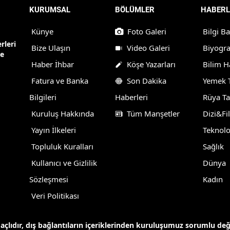
KURUMSAL
BÖLÜMLER
HABERL
Künye
Foto Galeri
Bilgi B
rleri
Bize Ulaşın
Video Galeri
Biyogra
ne
Haber İhbar
Köşe Yazarları
Bilim H
Fatura ve Banka
Son Dakika
Yemek T
Bilgileri
Haberleri
Rüya Ta
Kuruluş Hakkında
Tüm Manşetler
Dizi&Fi
Yayın İlkeleri
Teknolo
Topluluk Kuralları
Sağlık
Kullanıcı ve Gizlilik
Dünya
Sözleşmesi
Kadın
Veri Politikası
maçlıdır, dış bağlantıların içeriklerinden kuruluşumuz sorumlu de