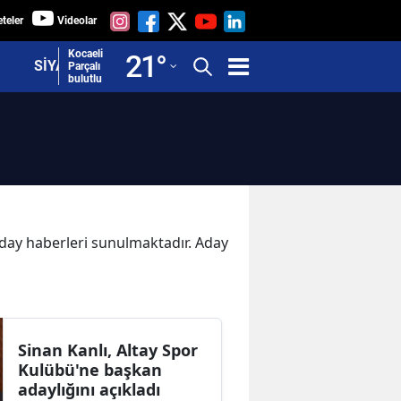
teler
Videolar
Adana
Kocaeli
21
°
SİYASET
Parçalı
bulutlu
Adıyaman
Afyonkarahisar
Ağrı
Amasya
Ankara
 Aday haberleri sunulmaktadır. Aday
Antalya
Artvin
Aydın
Sinan Kanlı, Altay Spor
Kulübü'ne başkan
Balıkesir
adaylığını açıkladı