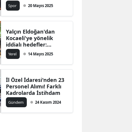
Spor
20 Mayıs 2025
Bilecik
Bingöl
Bitlis
Yalçın Eldoğan'dan
Kocaeli'ye yönelik
Bolu
iddialı hedefler:
Büyükşehir Başkanlığı
Yerel
14 Mayıs 2025
Burdur
için hazırlık yapıyor
mu?
Bursa
Çanakkale
İl Özel İdaresi'nden 23
Personel Alımı! Farklı
Çankırı
Kadrolarda İstihdam
Gündem
24 Kasım 2024
Çorum
Denizli
Diyarbakır