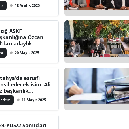
rel
18 Aralık 2025
azığ ASKF
şkanlığına Özcan
l'dan adaylık
mlesi! Hedefleri
or
20 Mayıs 2025
ler?
tahya'da esnafı
msil edecek isim: Ali
iz başkanlık
aylığını açıkladı
ündem
11 Mayıs 2025
24-YDS/2 Sonuçları