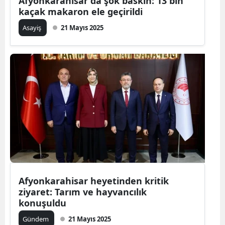
Afyonkarahisar'da şok baskın: 13 bin
kaçak makaron ele geçirildi
Asayiş
21 Mayıs 2025
Afyonkarahisar heyetinden kritik
ziyaret: Tarım ve hayvancılık
konuşuldu
Gündem
21 Mayıs 2025