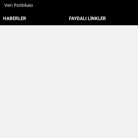
Veri Politikası
HABERLER
FAYDALI LİNKLER
Bilgi Bankası
Borsa Verileri
Biyografi
Altın Fiyatları
Bilim Haberleri
Döviz Piyasaları
Yemek Tarifleri
Kripto Para Piyasaları
Rüya Tabirleri
Hava Durumu
Dizi&Film
Namaz Vakitleri
Teknoloji
Puan Durumu
Sağlık
Nöbetçi Eczaneler
Dünya
Günlük Gazeteler
Kadın