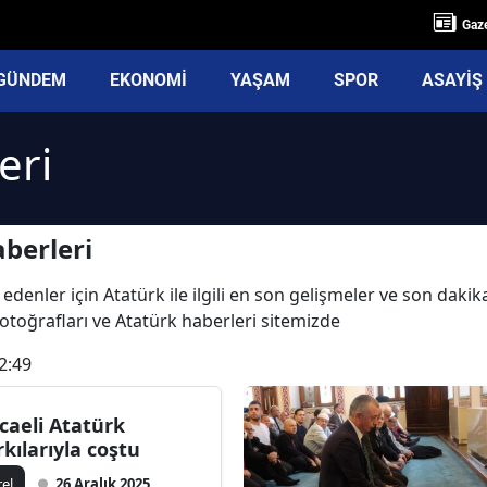
Gaze
GÜNDEM
EKONOMİ
YAŞAM
SPOR
ASAYİŞ
eri
berleri
edenler için Atatürk ile ilgili en son gelişmeler ve son daki
 fotoğrafları ve Atatürk haberleri sitemizde
2:49
caeli Atatürk
rkılarıyla coştu
rel
26 Aralık 2025