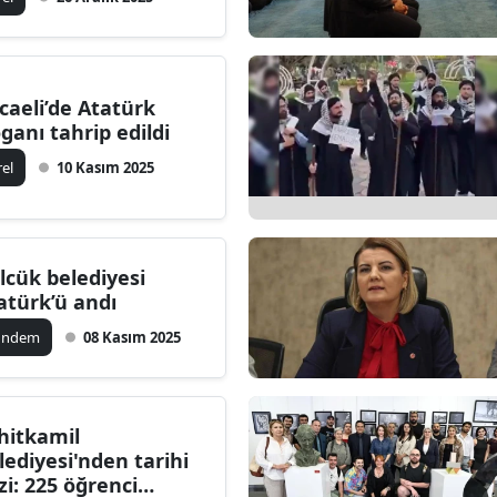
caeli’de Atatürk
oganı tahrip edildi
rel
10 Kasım 2025
lcük belediyesi
atürk’ü andı
ündem
08 Kasım 2025
hitkamil
lediyesi'nden tarihi
zi: 225 öğrenci