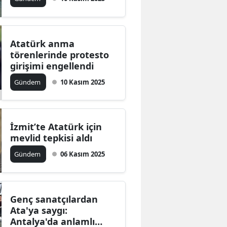
Bilecik
Bingöl
Atatürk anma
Bitlis
törenlerinde protesto
girişimi engellendi
Bolu
Gündem
10 Kasım 2025
Burdur
Bursa
İzmit’te Atatürk için
Çanakkale
mevlid tepkisi aldı
Gündem
06 Kasım 2025
Çankırı
Çorum
Genç sanatçılardan
Denizli
Ata'ya saygı:
Diyarbakır
Antalya'da anlamlı