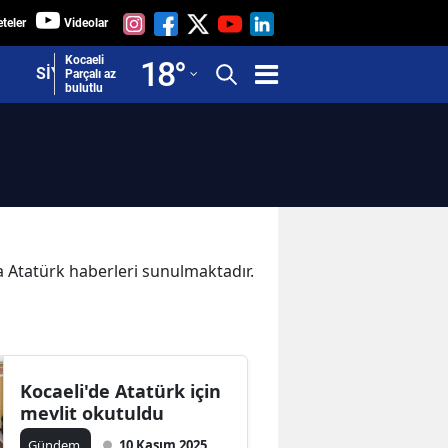
teler
Videolar
Adana
Kocaeli
18
°
SİYASET
Parçalı az
bulutlu
Adıyaman
Afyonkarahisar
Ağrı
Amasya
Ankara
ka Atatürk haberleri sunulmaktadır.
Antalya
Artvin
Aydın
Kocaeli'de Atatürk için
mevlit okutuldu
Balıkesir
Gündem
10 Kasım 2025