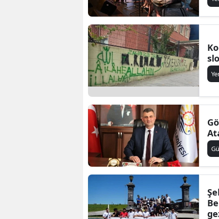
Ko
sl
Ye
Gö
At
G
Şe
Be
ge