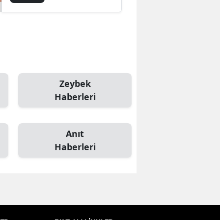
Samsun
Siirt
Sinop
Sivas
Zeybek
Haberleri
Tekirdağ
Tokat
Anıt
Trabzon
Haberleri
Tunceli
Şanlıurfa
Uşak
Van