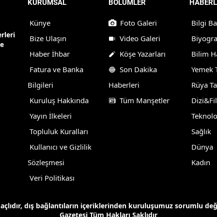
KURUMSAL
BÖLÜMLER
HABERL
Künye
Foto Galeri
Bilgi B
rleri
Bize Ulaşın
Video Galeri
Biyogra
ne
Haber İhbar
Köşe Yazarları
Bilim H
Fatura ve Banka
Son Dakika
Yemek T
Bilgileri
Haberleri
Rüya Ta
Kuruluş Hakkında
Tüm Manşetler
Dizi&Fi
Yayın İlkeleri
Teknolo
Topluluk Kuralları
Sağlık
Kullanıcı ve Gizlilik
Dünya
Sözleşmesi
Kadın
Veri Politikası
maçlıdır, dış bağlantıların içeriklerinden kuruluşumuz sorumlu de
Gazetesi Tüm Hakları Saklıdır