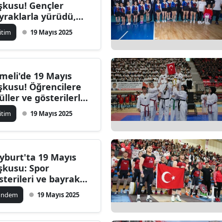
şkusu! Gençler
yraklarla yürüdü,
zergahı merak
itim
19 Mayıs 2025
ilen yürüyüş...
meli'de 19 Mayıs
şkusu! Öğrencilere
üller ve gösterilerle
lu bir bayram
itim
19 Mayıs 2025
yburt'ta 19 Mayıs
şkusu: Spor
sterileri ve bayrak
ğıtımıyla dolu bir
ündem
19 Mayıs 2025
n