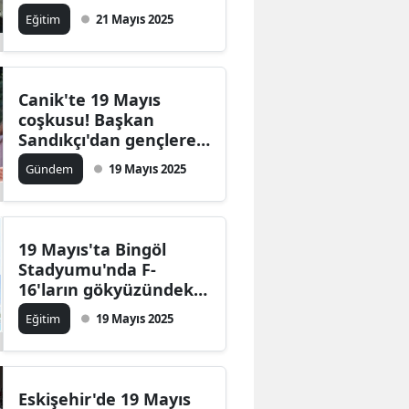
sergi açıldı
Eğitim
21 Mayıs 2025
Edirne
Elazığ
Canik'te 19 Mayıs
Erzincan
coşkusu! Başkan
Erzurum
Sandıkçı'dan gençlere
destek mesajı
Gündem
19 Mayıs 2025
Eskişehir
Gaziantep
19 Mayıs'ta Bingöl
Giresun
Stadyumu'nda F-
Gümüşhane
16'ların gökyüzündeki
gösterisiyle coşku
Eğitim
19 Mayıs 2025
Hakkari
dorukta
Hatay
Eskişehir'de 19 Mayıs
Isparta