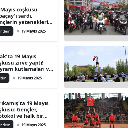
 Mayıs coşkusu
paçay'ı sardı,
nçlerin yetenekleri
z doldurdu
ündem
19 Mayıs 2025
ak'ta 19 Mayıs
şkusu zirve yaptı!
yram kutlamaları ve
ül töreniyle gençler
itim
19 Mayıs 2025
hnedeydi
rıkamış'ta 19 Mayıs
şkusu: Gençler,
otokol ve halk bir
ada kutladı
ündem
19 Mayıs 2025