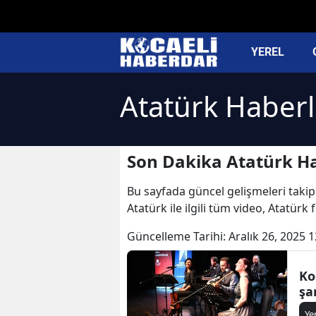
YEREL
Atatürk Haberl
Son Dakika Atatürk Ha
Bu sayfada güncel gelişmeleri takip 
Atatürk ile ilgili tüm video, Atatürk
Güncelleme Tarihi:
Aralık 26, 2025 1
Ko
şa
Ye