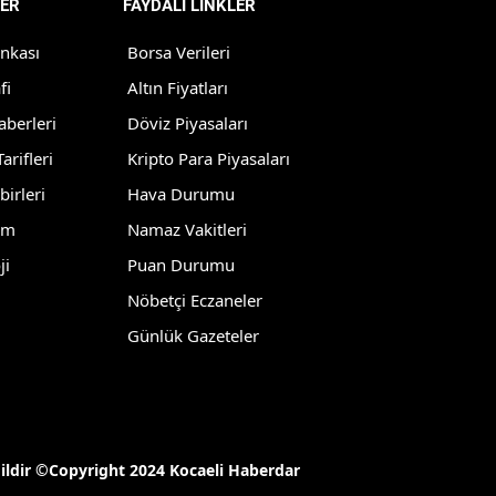
ER
FAYDALI LİNKLER
Yozgat
ankası
Borsa Verileri
Zonguldak
fi
Altın Fiyatları
aberleri
Döviz Piyasaları
Aksaray
arifleri
Kripto Para Piyasaları
Bayburt
birleri
Hava Durumu
Karaman
lm
Namaz Vakitleri
ji
Puan Durumu
Kırıkkale
Nöbetçi Eczaneler
Batman
Günlük Gazeteler
Şırnak
Bartın
Ardahan
ğildir ©Copyright 2024 Kocaeli Haberdar
Iğdır