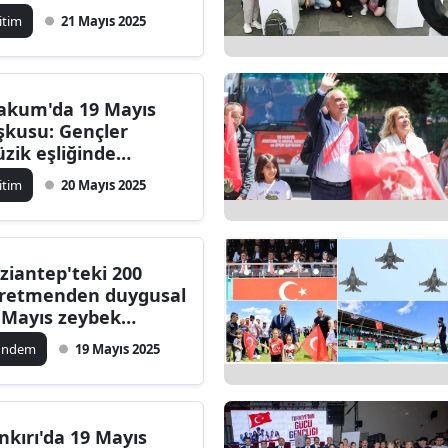
msun'u ziyaret etti!
itim
21 Mayıs 2025
akum'da 19 Mayıs
şkusu: Gençler
zik eşliğinde
yramı kutladı
itim
20 Mayıs 2025
ziantep'teki 200
retmenden duygusal
 Mayıs zeybek
sterisi
ündem
19 Mayıs 2025
nkırı'da 19 Mayıs