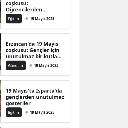
coşkusu:
Mersin
Öğrencilerden
etkileyici gösteriler
Eğitim
19 Mayıs 2025
İstanbul
İzmir
Erzincan'da 19 Mayıs
Kars
coşkusu: Gençler için
Kastamonu
unutulmaz bir kutlama
yapıldı
Gündem
19 Mayıs 2025
Kayseri
Kırklareli
19 Mayıs'ta Isparta'da
Kırşehir
gençlerden unutulmaz
Kocaeli
gösteriler
Eğitim
19 Mayıs 2025
Konya
Kütahya