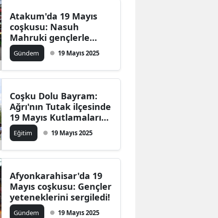
Atakum'da 19 Mayıs
Malatya
coşkusu: Nasuh
Manisa
Mahruki gençlerle
buluştu, sanatçılar
Gündem
19 Mayıs 2025
Kahramanmaraş
sergi açtı
Mardin
Coşku Dolu Bayram:
Muğla
Ağrı'nın Tutak ilçesinde
Muş
19 Mayıs Kutlamaları
yapıldı
Eğitim
19 Mayıs 2025
Nevşehir
Niğde
Afyonkarahisar'da 19
Ordu
Mayıs coşkusu: Gençler
Rize
yeteneklerini sergiledi!
Gündem
19 Mayıs 2025
Sakarya