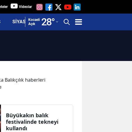
teler
Videolar
Adana
28
°
Kocaeli
Ş
SİYASET
Açık
Adıyaman
Afyonkarahisar
Ağrı
Amasya
Ankara
a Balıkçılık haberleri
e
Antalya
Artvin
Aydın
Büyükakın balık
festivalinde tekneyi
Balıkesir
kullandı