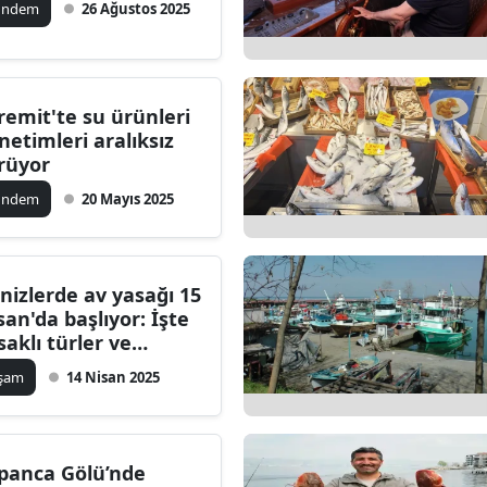
ündem
26 Ağustos 2025
remit'te su ürünleri
netimleri aralıksız
rüyor
ündem
20 Mayıs 2025
nizlerde av yasağı 15
san'da başlıyor: İşte
saklı türler ve
rihler
aşam
14 Nisan 2025
panca Gölü’nde