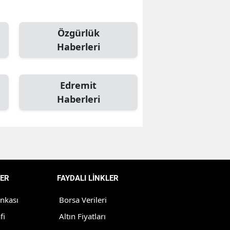
Mersin
Özgürlük
İstanbul
Haberleri
İzmir
Kars
Edremit
Haberleri
Kastamonu
Kayseri
Kırklareli
Kırşehir
ER
FAYDALI LİNKLER
Kocaeli
ankası
Borsa Verileri
Konya
fi
Altın Fiyatları
Kütahya