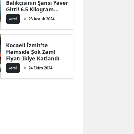
Balıkçısının Şansı Yaver
Edirne
Gitti! 6.5 Kilogram
Ağırlığında 2 Kırlangıç
Yerel
23 Aralık 2024
Elazığ
Balığı Yakaladı
Erzincan
Erzurum
Kocaeli İzmit'te
Hamside Şok Zam!
Eskişehir
Fiyatı İkiye Katlandı
Yerel
24 Ekim 2024
Gaziantep
Giresun
Gümüşhane
Hakkari
Hatay
Isparta