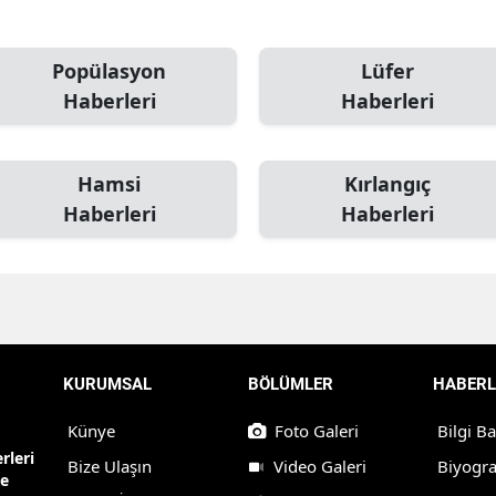
Popülasyon
Lüfer
Haberleri
Haberleri
Hamsi
Kırlangıç
Haberleri
Haberleri
KURUMSAL
BÖLÜMLER
HABERL
Künye
Foto Galeri
Bilgi B
rleri
Bize Ulaşın
Video Galeri
Biyogra
ne