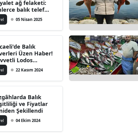
yalet ağ felaketi:
nlerce balık telef
du
rel
05 Nisan 2025
caeli'de Balık
verleri Üzen Haber!
vvetli Lodos
deniyle Balıkçı
rel
22 Kasım 2024
kneleri Denize
ılamayacak
gâhlarda Balık
itliliği ve Fiyatlar
niden Şekillendi
rel
04 Ekim 2024