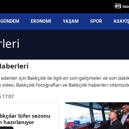
Gaze
GÜNDEM
EKONOMİ
YAŞAM
SPOR
ASAYİ
leri
Haberleri
denler için Balıkçılık ile ilgili en son gelişmeler ve son dakik
m video, Balıkçılık fotoğrafları ve Balıkçılık haberleri sitemizd
5 17:07
lıkçılar lüfer sezonu
in hazırlanıyor