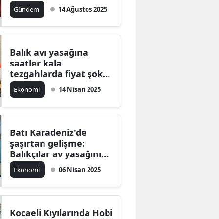
Gündem
14 Ağustos 2025
Bilecik
Bingöl
Bitlis
Balık avı yasağına
saatler kala
Bolu
tezgahlarda fiyat şoku:
Hamsi 350, istavrit 300
Ekonomi
14 Nisan 2025
Burdur
TL
Bursa
Çanakkale
Batı Karadeniz'de
şaşırtan gelişme:
Çankırı
Balıkçılar av yasağını
beklemeden sezonu
Ekonomi
06 Nisan 2025
Çorum
kapattı
Denizli
Diyarbakır
Kocaeli Kıyılarında Hobi