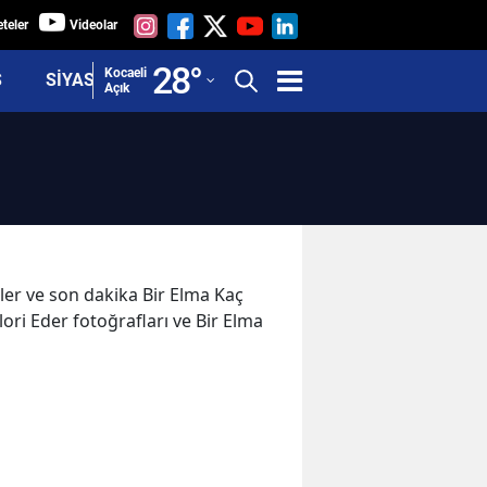
teler
Videolar
Adana
28
°
Kocaeli
Ş
SİYASET
Açık
Adıyaman
Afyonkarahisar
Ağrı
Amasya
Ankara
eler ve son dakika Bir Elma Kaç
lori Eder fotoğrafları ve Bir Elma
Antalya
Artvin
Aydın
Balıkesir