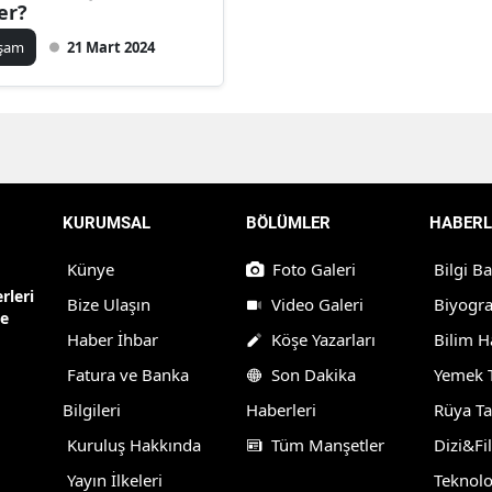
er?
aşam
21 Mart 2024
KURUMSAL
BÖLÜMLER
HABERL
Künye
Foto Galeri
Bilgi B
rleri
Bize Ulaşın
Video Galeri
Biyogra
ne
Haber İhbar
Köşe Yazarları
Bilim H
Fatura ve Banka
Son Dakika
Yemek T
Bilgileri
Haberleri
Rüya Ta
Kuruluş Hakkında
Tüm Manşetler
Dizi&Fi
Yayın İlkeleri
Teknolo