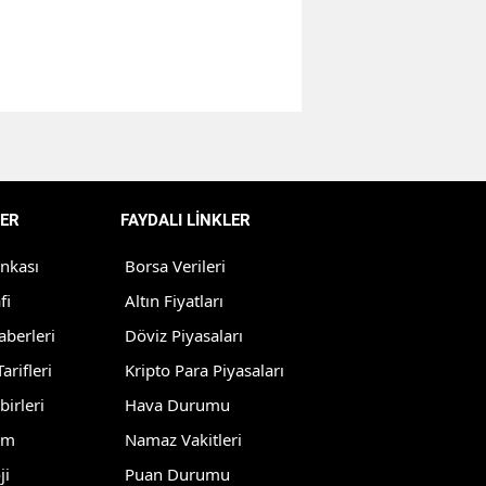
Bilecik
Bingöl
Bitlis
Bolu
Burdur
ER
FAYDALI LİNKLER
Bursa
ankası
Borsa Verileri
Çanakkale
fi
Altın Fiyatları
aberleri
Döviz Piyasaları
Çankırı
arifleri
Kripto Para Piyasaları
Çorum
birleri
Hava Durumu
Denizli
lm
Namaz Vakitleri
Diyarbakır
ji
Puan Durumu