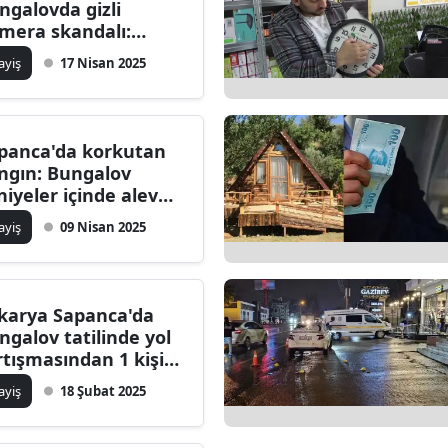
ngalovda gizli
mera skandalı:
rüntüler işletme
ayiş
17 Nisan 2025
hibinin telefonundan
tı
panca'da korkutan
ngın: Bungalov
niyeler içinde alev
puna döndü
ayiş
09 Nisan 2025
karya Sapanca'da
ngalov tatilinde yol
rtışmasından 1 kişi
dü: Zanlı cephene
ayiş
18 Şubat 2025
lu evde yakalandı