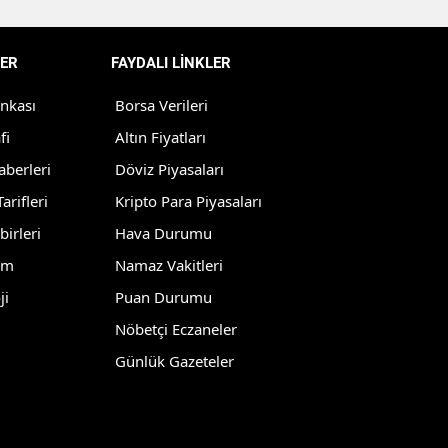
Malatya
ER
FAYDALI LİNKLER
Manisa
ankası
Borsa Verileri
Kahramanmaraş
fi
Altın Fiyatları
Mardin
aberleri
Döviz Piyasaları
Muğla
arifleri
Kripto Para Piyasaları
birleri
Hava Durumu
Muş
lm
Namaz Vakitleri
Nevşehir
ji
Puan Durumu
Niğde
Nöbetçi Eczaneler
Ordu
Günlük Gazeteler
Rize
Sakarya