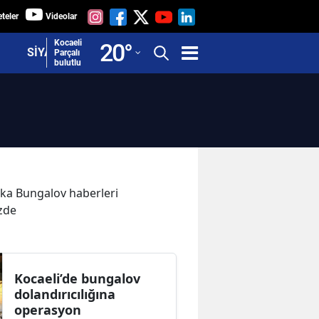
teler
Videolar
Adana
Kocaeli
20
°
SİYASET
Parçalı
bulutlu
Adıyaman
Afyonkarahisar
Ağrı
Amasya
Ankara
kika Bungalov haberleri
izde
Antalya
Artvin
Aydın
Kocaeli’de bungalov
dolandırıcılığına
Balıkesir
operasyon