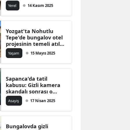
Yerel
14 Kasım 2025
Bilecik
Bingöl
Bitlis
Yozgat'ta Nohutlu
Tepe'de bungalov otel
Bolu
projesinin temeli atıldı!
Peki, ne zaman
Yaşam
15 Mayıs 2025
Burdur
tamamlanacak?
Bursa
Çanakkale
Sapanca'da tatil
kabusu: Gizli kamera
Çankırı
skandalı sonrası o
bungalov mühürlendi,
Asayiş
17 Nisan 2025
Çorum
ruhsatsız 91 yapıya da
kilit vuruldu
Denizli
Diyarbakır
Bungalovda gizli