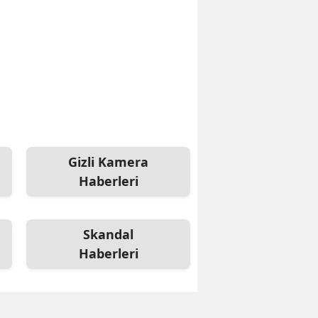
Mersin
İstanbul
İzmir
Kars
Kastamonu
Gizli Kamera
Kayseri
Haberleri
Kırklareli
Kırşehir
Skandal
Haberleri
Kocaeli
Konya
Kütahya