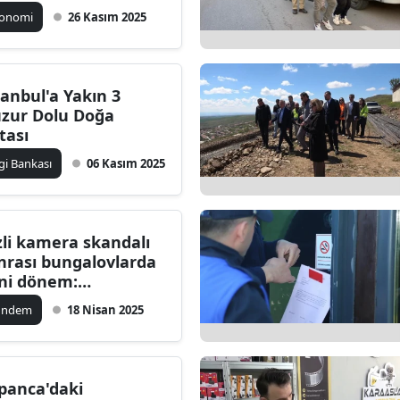
konomi
26 Kasım 2025
tanbul'a Yakın 3
zur Dolu Doğa
tası
lgi Bankası
06 Kasım 2025
zli kamera skandalı
nrası bungalovlarda
ni dönem:
dektörlü kontrol
ündem
18 Nisan 2025
şlıyor
panca'daki