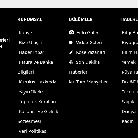
KURUMSAL
BÖLÜMLER
HABERL
Künye
Foto Galeri
Bilgi B
rleri
Bize Ulaşın
Video Galeri
Biyogra
ne
Haber İhbar
Köşe Yazarları
Bilim H
Fatura ve Banka
Son Dakika
Yemek T
Bilgileri
Haberleri
Rüya Ta
Kuruluş Hakkında
Tüm Manşetler
Dizi&Fi
Yayın İlkeleri
Teknolo
Topluluk Kuralları
Sağlık
Kullanıcı ve Gizlilik
Dünya
Sözleşmesi
Kadın
Veri Politikası