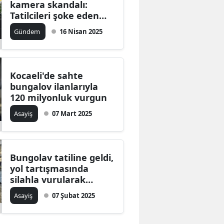
kamera skandalı:
Edirne
Tatilcileri şoke eden
güvenlik açığı
Gündem
16 Nisan 2025
Elazığ
Erzincan
Erzurum
Kocaeli'de sahte
bungalov ilanlarıyla
Eskişehir
120 milyonluk vurgun
Asayiş
07 Mart 2025
Gaziantep
Giresun
Gümüşhane
Bungolav tatiline geldi,
yol tartışmasında
Hakkari
silahla vurularak
öldürüldü
Asayiş
07 Şubat 2025
Hatay
Isparta