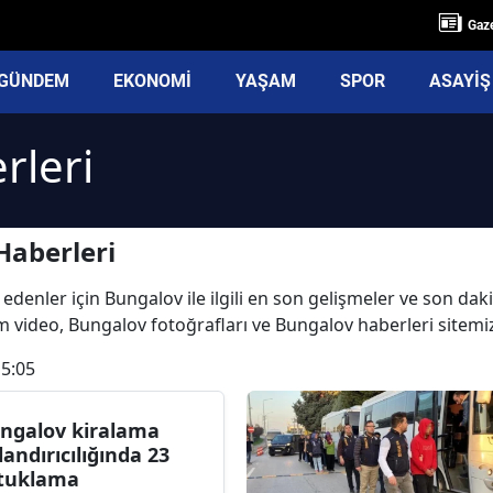
Gaze
GÜNDEM
EKONOMİ
YAŞAM
SPOR
ASAYİŞ
rleri
Haberleri
edenler için Bungalov ile ilgili en son gelişmeler ve son da
tüm video, Bungalov fotoğrafları ve Bungalov haberleri sitem
15:05
ngalov kiralama
landırıcılığında 23
tuklama