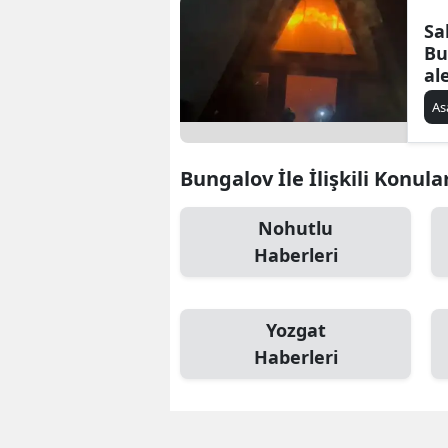
Sa
Bu
al
As
Bungalov İle İlişkili Konula
Nohutlu
Haberleri
Yozgat
Haberleri