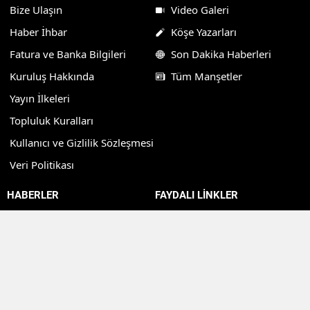
Bize Ulaşın
Video Galeri
Haber İhbar
Köşe Yazarları
Fatura ve Banka Bilgileri
Son Dakika Haberleri
Kuruluş Hakkında
Tüm Manşetler
Yayın İlkeleri
Topluluk Kuralları
Kullanıcı ve Gizlilik Sözleşmesi
Veri Politikası
HABERLER
FAYDALI LİNKLER
Bilgi Bankası
Borsa Verileri
Biyografi
Altın Fiyatları
Bilim Haberleri
Döviz Piyasaları
Yemek Tarifleri
Kripto Para Piyasaları