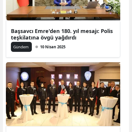
Başsavcı Emre'den 180. yıl mesajı: Polis
teşkilatına övgü yağdırdı
Gündem
10 Nisan 2025