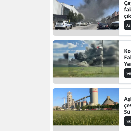
Ça
fa
çık
As
Ko
Fa
Ya
Se
Ye
Aş
çe
Sü
ya
Y
do