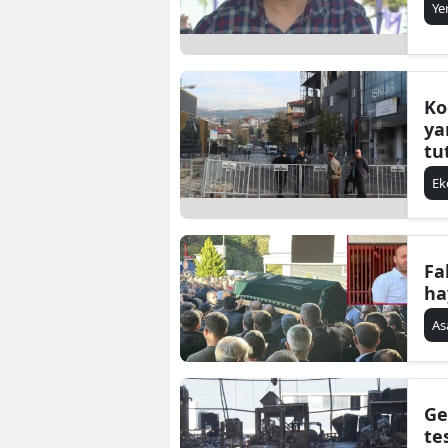
Ye
Ko
ya
tu
E
Fa
ha
As
Ge
te