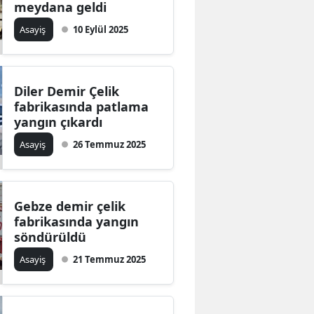
meydana geldi
Edirne
Asayiş
10 Eylül 2025
Elazığ
Erzincan
Diler Demir Çelik
Erzurum
fabrikasında patlama
yangın çıkardı
Eskişehir
Asayiş
26 Temmuz 2025
Gaziantep
Giresun
Gebze demir çelik
Gümüşhane
fabrikasında yangın
söndürüldü
Hakkari
Asayiş
21 Temmuz 2025
Hatay
Isparta