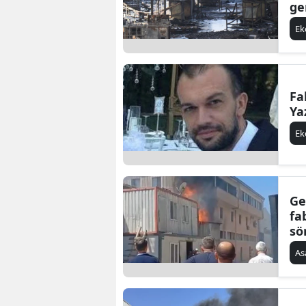
ge
E
Fa
Ya
E
Ge
fa
sö
As