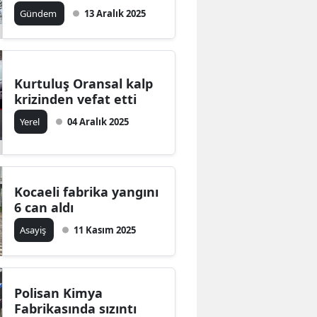
açıklama yaptı
Gündem
13 Aralık 2025
Bilecik
Bingöl
Bitlis
Kurtuluş Oransal kalp
krizinden vefat etti
Bolu
Yerel
04 Aralık 2025
Burdur
Bursa
Çanakkale
Kocaeli fabrika yangını
6 can aldı
Çankırı
Asayiş
11 Kasım 2025
Çorum
Denizli
Polisan Kimya
Diyarbakır
Fabrikasında sızıntı