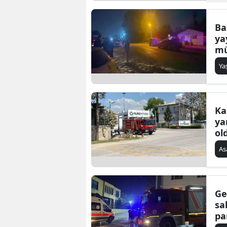
Ba
ya
mü
Va
Y
so
Ka
ya
ol
ba
As
Ge
sa
pa
se