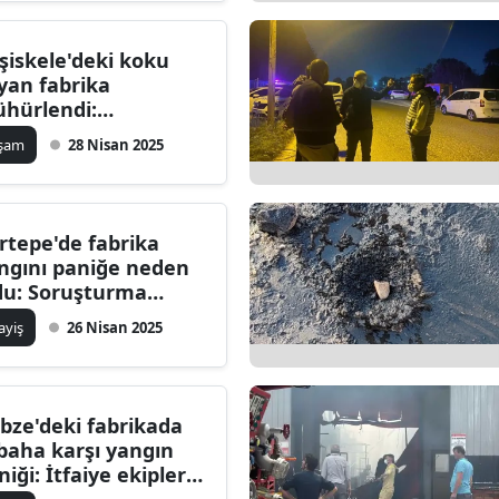
şiskele'deki koku
yan fabrika
hürlendi:
tandaşlar sağlık
aşam
28 Nisan 2025
runu yaşıyor
rtepe'de fabrika
ngını paniğe neden
du: Soruşturma
şlatıldı
ayiş
26 Nisan 2025
bze'deki fabrikada
baha karşı yangın
niği: İtfaiye ekipleri
ferber oldu