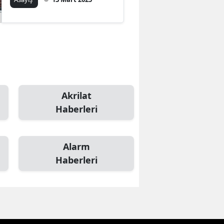
Samsun
Siirt
Sinop
Sivas
Akrilat
Tekirdağ
Haberleri
Tokat
Trabzon
Alarm
Haberleri
Tunceli
Şanlıurfa
Uşak
Van