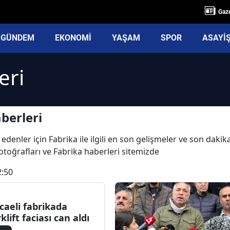
Gaze
GÜNDEM
EKONOMİ
YAŞAM
SPOR
ASAYİ
eri
berleri
edenler için Fabrika ile ilgili en son gelişmeler ve son daki
 fotoğrafları ve Fabrika haberleri sitemizde
2:50
caeli fabrikada
klift faciası can aldı