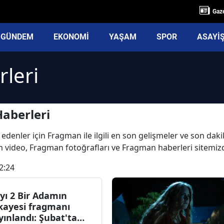
Gaze
GÜNDEM
EKONOMİ
YAŞAM
SPOR
ASAYİ
leri
aberleri
 edenler için Fragman ile ilgili en son gelişmeler ve son da
üm video, Fragman fotoğrafları ve Fragman haberleri sitemiz
2:24
yı 2 Bir Adamın
kayesi fragmanı
yınlandı: Şubat'ta