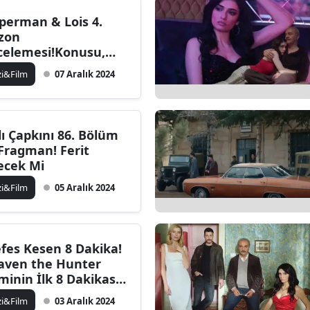
perman & Lois 4.
zon
celemesi!Konusu,
rakterleri ve
zi&Film
07 Aralık 2024
agman
lı Çapkını 86. Bölüm
 Fragman! Ferit
ecek Mi
zi&Film
05 Aralık 2024
fes Kesen 8 Dakika!
aven the Hunter
lminin İlk 8 Dakikası
yında
zi&Film
03 Aralık 2024