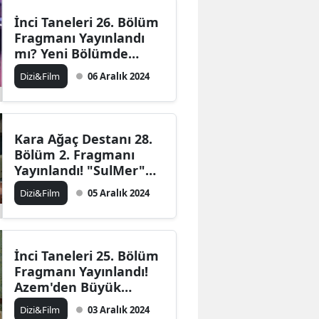
Mersin
İnci Taneleri 26. Bölüm
Fragmanı Yayınlandı
İstanbul
mı? Yeni Bölümde
Neler Olacak
Dizi&Film
06 Aralık 2024
İzmir
Kars
Kastamonu
Kara Ağaç Destanı 28.
Bölüm 2. Fragmanı
Kayseri
Yayınlandı! "SulMer"
Sahneye Çıkıyor
Dizi&Film
05 Aralık 2024
Kırklareli
Kırşehir
Kocaeli
İnci Taneleri 25. Bölüm
Fragmanı Yayınlandı!
Konya
Azem'den Büyük
Meydan Okuma
Dizi&Film
03 Aralık 2024
Kütahya