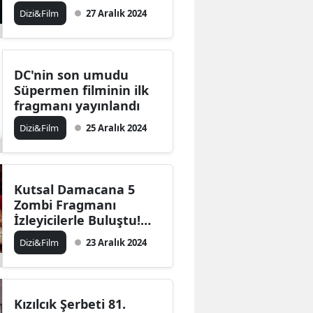
filminden ilk fragman
Dizi&Film
27 Aralık 2024
Bilecik
yayınlandı
Bingöl
Bitlis
DC'nin son umudu
Süpermen filminin ilk
Bolu
fragmanı yayınlandı
Dizi&Film
25 Aralık 2024
Burdur
Bursa
Çanakkale
Kutsal Damacana 5
Zombi Fragmanı
Çankırı
İzleyicilerle Buluştu!
Vizyon Tarihi Açıklandı
Dizi&Film
23 Aralık 2024
Çorum
Denizli
Diyarbakır
Kızılcık Şerbeti 81.