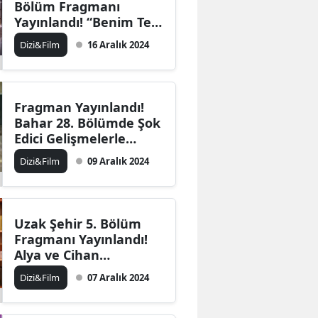
Bölüm Fragmanı
Edirne
Yayınlandı! “Benim Tek
Ailem Sizsiniz!”
Dizi&Film
16 Aralık 2024
Elazığ
Erzincan
Erzurum
Fragman Yayınlandı!
Bahar 28. Bölümde Şok
Eskişehir
Edici Gelişmelerle
Geliyor
Dizi&Film
09 Aralık 2024
Gaziantep
Giresun
Gümüşhane
Uzak Şehir 5. Bölüm
Fragmanı Yayınlandı!
Hakkari
Alya ve Cihan
Arasındaki Buzlar
Dizi&Film
07 Aralık 2024
Hatay
Eriyor mu?
Isparta