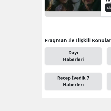
Sa
Di
Am
Fragman İle İlişkili Konula
Dayı
Haberleri
Recep İvedik 7
Haberleri