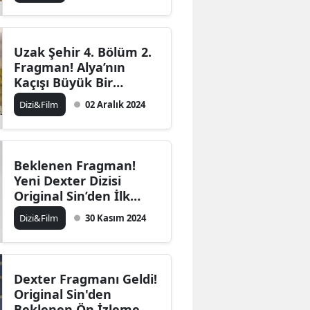
Malatya
Manisa
Uzak Şehir 4. Bölüm 2.
Fragman! Alya’nın
Kahramanmaraş
Kaçışı Büyük Bir
Mücadeleye
Dizi&Film
02 Aralık 2024
Mardin
Dönüşüyor
Muğla
Muş
Beklenen Fragman!
Yeni Dexter Dizisi
Nevşehir
Original Sin’den İlk
Fragman Yayınlandı
Dizi&Film
30 Kasım 2024
Niğde
Ordu
Rize
Dexter Fragmanı Geldi!
Original Sin'den
Sakarya
Beklenen Ön İzleme