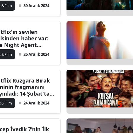
zyona girecek
zi&Film
30 Aralık 2024
tflix'in sevilen
zisinden haber var:
e Night Agent
sezon fragmanı geldi
zi&Film
26 Aralık 2024
tflix Rüzgara Bırak
lminin fragmanını
yınladı: 14 Şubat'ta
zyona giriyor
zi&Film
24 Aralık 2024
cep İvedik 7’nin İlk