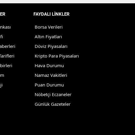
Yozgat
ER
FAYDALI LİNKLER
Zonguldak
ankası
Borsa Verileri
Aksaray
fi
Altın Fiyatları
aberleri
Döviz Piyasaları
Bayburt
arifleri
Kripto Para Piyasaları
Karaman
birleri
Hava Durumu
Kırıkkale
lm
Namaz Vakitleri
ji
Puan Durumu
Batman
Nöbetçi Eczaneler
Şırnak
Günlük Gazeteler
Bartın
Ardahan
Iğdır