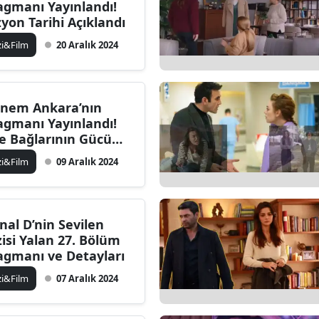
agmanı Yayınlandı!
zyon Tarihi Açıklandı
zi&Film
20 Aralık 2024
nem Ankara’nın
agmanı Yayınlandı!
le Bağlarının Gücü
Bölüm'e Damga
zi&Film
09 Aralık 2024
racak
nal D’nin Sevilen
zisi Yalan 27. Bölüm
agmanı ve Detayları
zi&Film
07 Aralık 2024