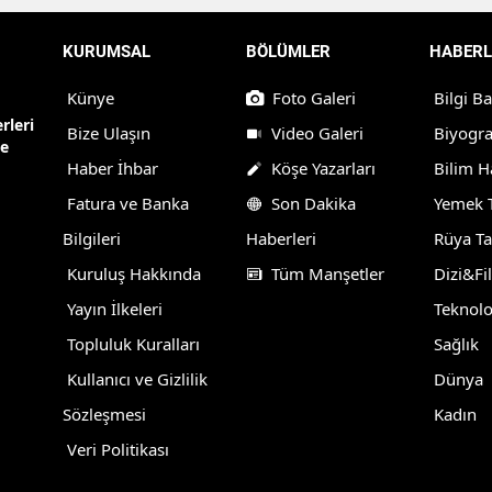
KURUMSAL
BÖLÜMLER
HABERL
Künye
Foto Galeri
Bilgi B
rleri
Bize Ulaşın
Video Galeri
Biyogra
ne
Haber İhbar
Köşe Yazarları
Bilim H
Fatura ve Banka
Son Dakika
Yemek T
Bilgileri
Haberleri
Rüya Ta
Kuruluş Hakkında
Tüm Manşetler
Dizi&Fi
Yayın İlkeleri
Teknolo
Topluluk Kuralları
Sağlık
Kullanıcı ve Gizlilik
Dünya
Sözleşmesi
Kadın
Veri Politikası