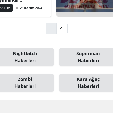
hipsizlerin "Aslan
zi&Film
28 Kasım 2024
caları" Kim Çıkıyor
>
r
Nightbitch
Süperman
Haberleri
Haberleri
Zombi
Kara Ağaç
Haberleri
Haberleri