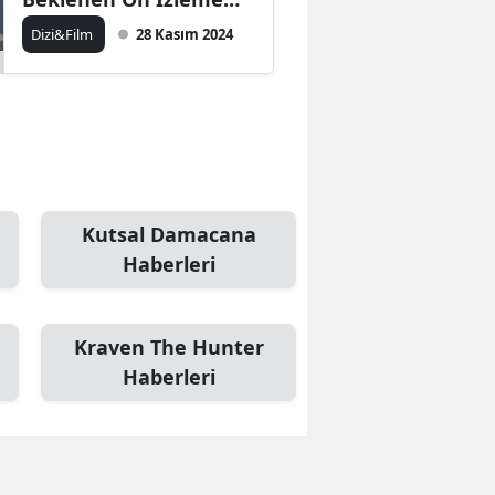
Yayınlandı
Dizi&Film
28 Kasım 2024
Samsun
Siirt
Sinop
Sivas
Tekirdağ
Kutsal Damacana
Haberleri
Tokat
Trabzon
Kraven The Hunter
Tunceli
Haberleri
Şanlıurfa
Uşak
Van