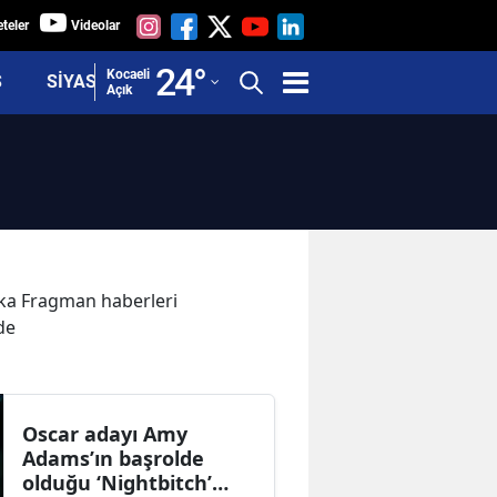
teler
Videolar
Adana
24
°
Kocaeli
Ş
SİYASET
Açık
Adıyaman
Afyonkarahisar
Ağrı
Amasya
Ankara
kika Fragman haberleri
de
Antalya
Artvin
Aydın
Oscar adayı Amy
Adams’ın başrolde
Balıkesir
olduğu ‘Nightbitch’