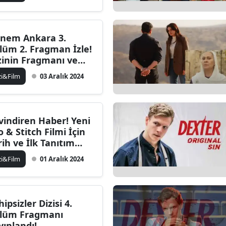
nem Ankara 3.
lüm 2. Fragman İzle!
zinin Fragmanı ve
tayları
zi&Film
03 Aralık 2024
vindiren Haber! Yeni
lo & Stitch Filmi İçin
rih ve İlk Tanıtım
ıklandı
zi&Film
01 Aralık 2024
hipsizler Dizisi 4.
lüm Fragmanı
yınlandı!