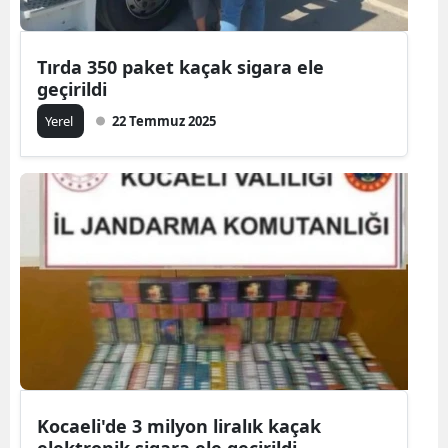
Tırda 350 paket kaçak sigara ele
geçirildi
Yerel
22 Temmuz 2025
Kocaeli'de 3 milyon liralık kaçak
elektronik sigara ele geçirildi