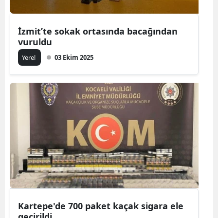
İzmit’te sokak ortasında bacağından
vuruldu
Yerel
03 Ekim 2025
Kartepe'de 700 paket kaçak sigara ele
geçirildi