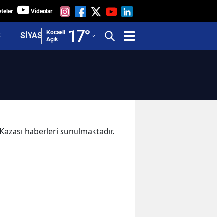
teler
Videolar
Adana
17
°
Kocaeli
Ş
SİYASET
Açık
Adıyaman
Afyonkarahisar
Ağrı
Amasya
Ankara
a Kazası haberleri sunulmaktadır.
Antalya
Artvin
Aydın
Balıkesir