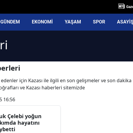
Gaze
GÜNDEM
EKONOMİ
YAŞAM
SPOR
ASAYİ
ri
erleri
edenler için Kazası ile ilgili en son gelişmeler ve son dakik
otoğrafları ve Kazası haberleri sitemizde
5 16:56
uk Çelebi yoğun
kımda hayatını
ybetti