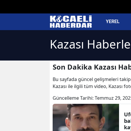
YEREL
Kazası Haberle
Son Dakika Kazası Hab
Bu sayfada güncel gelişmeleri takip 
Kazası ile ilgili tüm video, Kazası f
Güncelleme Tarihi:
Temmuz 29, 202
Uf
ba
ka