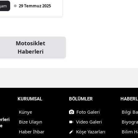
aşam
29 Temmuz 2025
Motosiklet
Haberleri
KURUMSAL
BÖLÜMLER
HABERL
Künye
Foto Galeri
Bilgi B
rleri
Bize Ulaşın
Video Galeri
Biyogra
ne
Haber İhbar
Köşe Yazarları
Bilim H