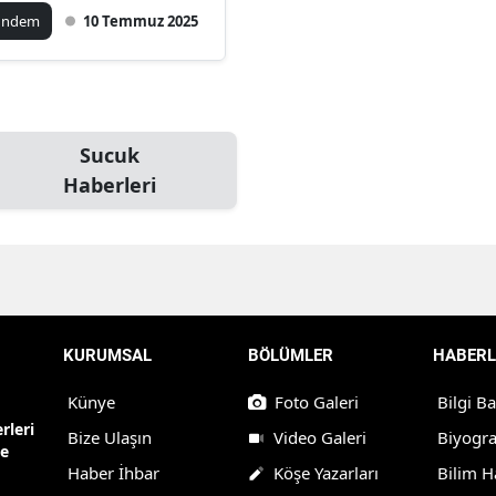
ündem
10 Temmuz 2025
Sucuk
Haberleri
KURUMSAL
BÖLÜMLER
HABERL
Künye
Foto Galeri
Bilgi B
rleri
Bize Ulaşın
Video Galeri
Biyogra
ne
Haber İhbar
Köşe Yazarları
Bilim H