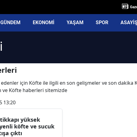
Gaze
GÜNDEM
EKONOMİ
YAŞAM
SPOR
ASAYİ
i
rleri
edenler için Köfte ile ilgili en son gelişmeler ve son dakika
arı ve Köfte haberleri sitemizde
5 13:20
tikkapı yüksek
jyenli köfte ve sucuk
tışa çıktı