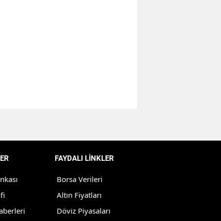
Bilecik
Bingöl
Bitlis
Bolu
Burdur
Bursa
Çanakkale
Çankırı
ER
FAYDALI LİNKLER
Çorum
ankası
Borsa Verileri
Denizli
fi
Altın Fiyatları
aberleri
Döviz Piyasaları
Diyarbakır