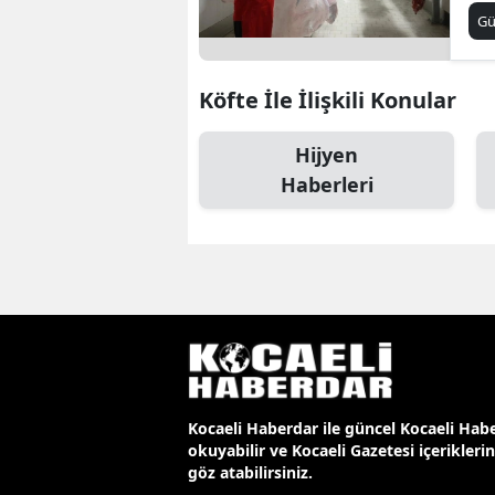
G
Köfte İle İlişkili Konular
Hijyen
Haberleri
Kocaeli Haberdar ile güncel Kocaeli Habe
okuyabilir ve Kocaeli Gazetesi içerikleri
göz atabilirsiniz.