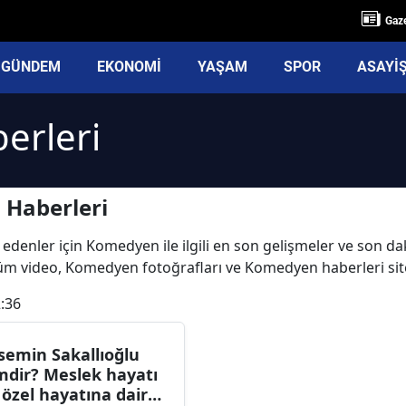
Gaze
GÜNDEM
EKONOMİ
YAŞAM
SPOR
ASAYİ
erleri
Haberleri
 edenler için Komedyen ile ilgili en son gelişmeler ve son 
 tüm video, Komedyen fotoğrafları ve Komedyen haberleri si
:36
semin Sakallıoğlu
mdir? Meslek hayatı
 özel hayatına dair