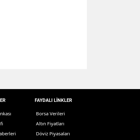
Bilecik
Bingöl
Bitlis
Bolu
Burdur
Bursa
Çanakkale
Çankırı
ER
FAYDALI LİNKLER
Çorum
ankası
Borsa Verileri
Denizli
fi
Altın Fiyatları
aberleri
Döviz Piyasaları
Diyarbakır