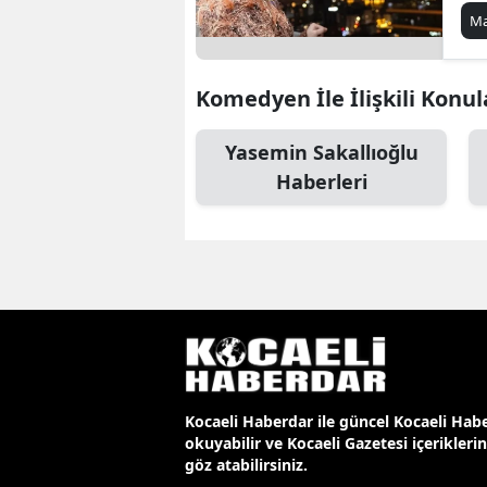
de
Ma
Komedyen İle İlişkili Konul
Yasemin Sakallıoğlu
Haberleri
Kocaeli Haberdar ile güncel Kocaeli Habe
okuyabilir ve Kocaeli Gazetesi içerikleri
göz atabilirsiniz.