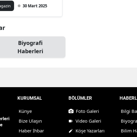
taylar!
gazin
30 Mart 2025
ar
Biyografi
Haberleri
KURUMSAL
BÖLÜMLER
HABERL
Künye
Foto Galeri
Bilgi B
rleri
Bize Ulaşın
Video Galeri
Biyogra
ne
Haber İhbar
Köşe Yazarları
Bilim H