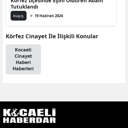
Körfez İlçesinde Eşini Öldüren Adam
Tutuklandı
Asayiş
19 Haziran 2024
Körfez Cinayet İle İlişkili Konular
Kocaeli
Cinayet
Haberi
Haberleri