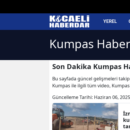
YEREL
Kumpas Haberl
Son Dakika Kumpas Ha
Bu sayfada güncel gelişmeleri takip
Kumpas ile ilgili tüm video, Kumpas
Güncelleme Tarihi:
Haziran 06, 2025
İz
ku
ta