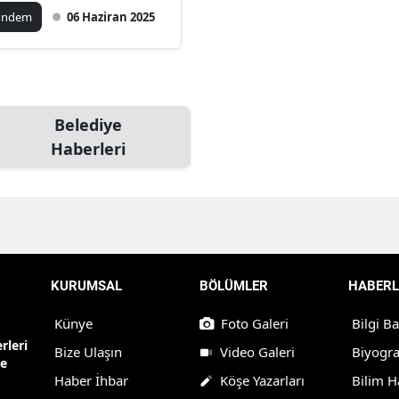
ündem
06 Haziran 2025
Belediye
Haberleri
KURUMSAL
BÖLÜMLER
HABERL
Künye
Foto Galeri
Bilgi B
rleri
Bize Ulaşın
Video Galeri
Biyogra
ne
Haber İhbar
Köşe Yazarları
Bilim H