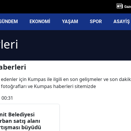
Gaze
GÜNDEM
EKONOMİ
YAŞAM
SPOR
ASAYİŞ
eri
berleri
 edenler için Kumpas ile ilgili en son gelişmeler ve son da
 fotoğrafları ve Kumpas haberleri sitemizde
 00:31
mit Belediyesi
rban satış alanı
rtışması büyüdü