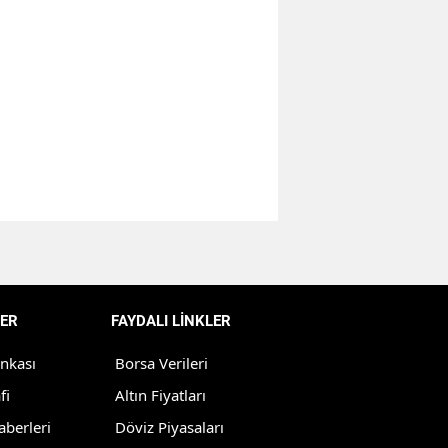
Bilecik
Bingöl
Bitlis
Bolu
Burdur
Bursa
Çanakkale
Çankırı
ER
FAYDALI LİNKLER
Çorum
ankası
Borsa Verileri
Denizli
fi
Altın Fiyatları
aberleri
Döviz Piyasaları
Diyarbakır