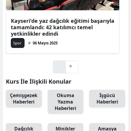
Kayseri'de yaz dağcılık eğitimi başarıyla
tamamlandı: 42 katılımcı temel
yetkinlikler edindi
Spor
06 Mayıs 2025
>
Kurs İle İlişkili Konular
Çemişgezek
Okuma
İşgücü
Haberleri
Yazma
Haberleri
Haberleri
Dağcılık
Minikler
Amasya