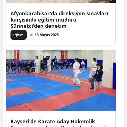
Afyonkarahisar'da direksiyon sınavları
karşısında eğitim müdürü
Sünnetci'den denetim
Eğitim
18 Mayıs 2025
Kayseri'de Karate Aday Hakemlik