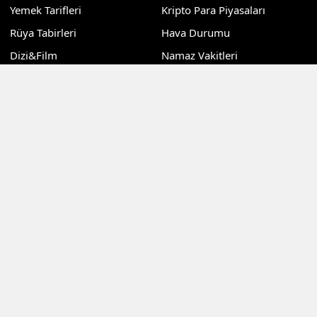
Yemek Tarifleri
Kripto Para Piyasaları
Rüya Tabirleri
Hava Durumu
Dizi&Film
Namaz Vakitleri
Teknoloji
Puan Durumu
Sağlık
Nöbetçi Eczaneler
Dünya
Günlük Gazeteler
Kadın
Sitemizdeki dış bağlantılar referans amaçlıdır, dış
bağlantıların içeriklerinden kuruluşumuz sorumlu değildir
©Copyright 2024 Kocaeli Haberdar Gazetesi Tüm Hakları
Saklıdır
RSS
Copyright © 2026 . Her hakkı saklıdır.