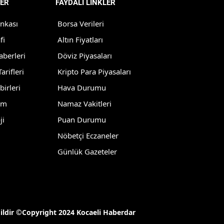
ER
FAYDALI LİNKLER
Edirne
ankası
Borsa Verileri
Elazığ
fi
Altın Fiyatları
Erzincan
aberleri
Döviz Piyasaları
arifleri
Kripto Para Piyasaları
Erzurum
birleri
Hava Durumu
Eskişehir
lm
Namaz Vakitleri
Gaziantep
ji
Puan Durumu
Nöbetçi Eczaneler
Giresun
Günlük Gazeteler
Gümüşhane
Hakkari
Hatay
ğildir ©Copyright 2024 Kocaeli Haberdar
Isparta