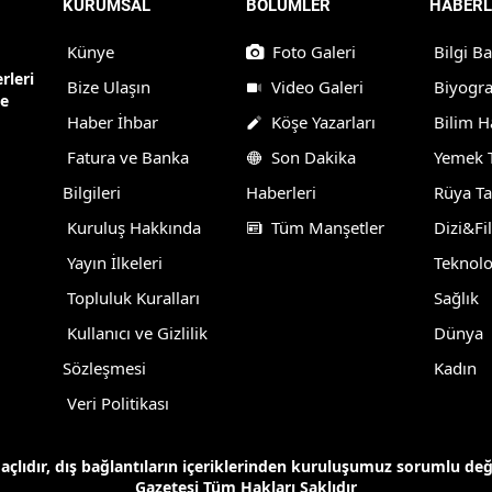
KURUMSAL
BÖLÜMLER
HABERL
Künye
Foto Galeri
Bilgi B
rleri
Bize Ulaşın
Video Galeri
Biyogra
ne
Haber İhbar
Köşe Yazarları
Bilim H
Fatura ve Banka
Son Dakika
Yemek T
Bilgileri
Haberleri
Rüya Ta
Kuruluş Hakkında
Tüm Manşetler
Dizi&Fi
Yayın İlkeleri
Teknolo
Topluluk Kuralları
Sağlık
Kullanıcı ve Gizlilik
Dünya
Sözleşmesi
Kadın
Veri Politikası
maçlıdır, dış bağlantıların içeriklerinden kuruluşumuz sorumlu de
Gazetesi Tüm Hakları Saklıdır