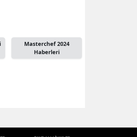
Bilecik
Bingöl
Bitlis
i
Masterchef 2024
Bolu
Haberleri
Burdur
Bursa
Çanakkale
Çankırı
Çorum
Denizli
Diyarbakır