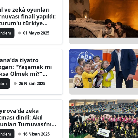
ıl ve zekâ oyunları
rnuvası finali yapıldı:
zurum'u türkiye
nalleri'nde temsil
ündem
01 Mayıs 2025
ecekler
ana'da tiyatro
zgarı: "Yaşamak mı
ksa Ölmek mi?"
yük beğeni topladı
itim
26 Nisan 2025
yırova'da zeka
tınası dindi: Akıl
unları Turnuvası'nın
zananları ödüllerine
ündem
16 Nisan 2025
vuştu