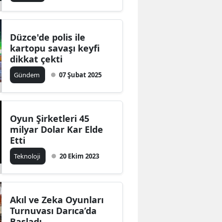
Malatya
Manisa
Düzce'de polis ile
kartopu savaşı keyfi
Kahramanmaraş
dikkat çekti
Gündem
07 Şubat 2025
Mardin
Muğla
Muş
Oyun Şirketleri 45
milyar Dolar Kar Elde
Nevşehir
Etti
Teknoloji
20 Ekim 2023
Niğde
Ordu
Rize
Akıl ve Zeka Oyunları
Turnuvası Darıca’da
Sakarya
Başladı