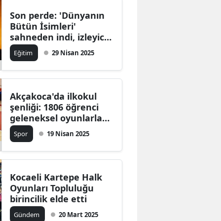
Mersin
Son perde: 'Dünyanın
Bütün İsimleri'
İstanbul
sahneden indi, izleyici
sayısı şaşırttı!
Eğitim
29 Nisan 2025
İzmir
Kars
Kastamonu
Akçakoca'da ilkokul
şenliği: 1806 öğrenci
Kayseri
geleneksel oyunlarla
coştu
Spor
19 Nisan 2025
Kırklareli
Kırşehir
Kocaeli
Kocaeli Kartepe Halk
Oyunları Topluluğu
Konya
birincilik elde etti
Gündem
20 Mart 2025
Kütahya