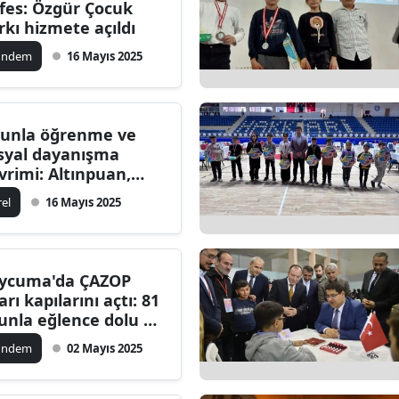
fes: Özgür Çocuk
rkı hizmete açıldı
ündem
16 Mayıs 2025
unla öğrenme ve
syal dayanışma
vrimi: Altınpuan,
nlerce öğrenciye
rel
16 Mayıs 2025
ut oluyor
ycuma'da ÇAZOP
arı kapılarını açtı: 81
unla eğlence dolu bir
n sizi bekliyor
ündem
02 Mayıs 2025