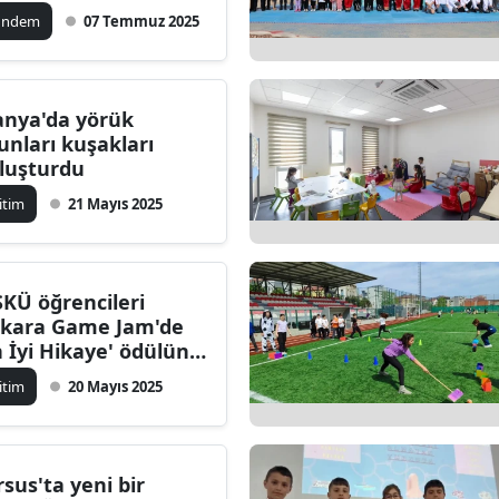
ündem
07 Temmuz 2025
anya'da yörük
unları kuşakları
luşturdu
itim
21 Mayıs 2025
KÜ öğrencileri
kara Game Jam'de
n İyi Hikaye' ödülünü
zandı
itim
20 Mayıs 2025
rsus'ta yeni bir