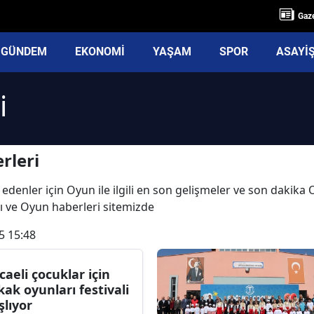
Gaze
GÜNDEM
EKONOMİ
YAŞAM
SPOR
ASAYİ
i
rleri
 edenler için Oyun ile ilgili en son gelişmeler ve son dakik
arı ve Oyun haberleri sitemizde
5 15:48
caeli çocuklar için
kak oyunları festivali
şlıyor