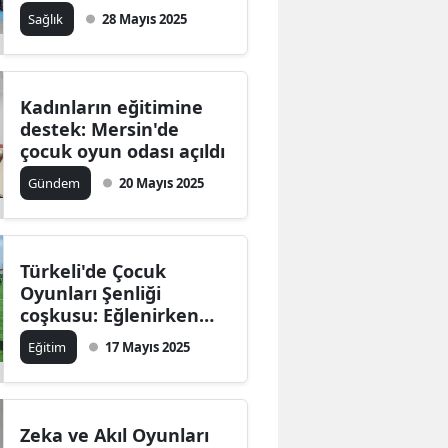
Sağlık
28 Mayıs 2025
Bilecik
Bingöl
Bitlis
Kadınların eğitimine
destek: Mersin'de
Bolu
çocuk oyun odası açıldı
Gündem
20 Mayıs 2025
Burdur
Bursa
Çanakkale
Türkeli'de Çocuk
Oyunları Şenliği
Çankırı
coşkusu: Eğlenirken
öğrenme fırsatı
Eğitim
17 Mayıs 2025
Çorum
Denizli
Diyarbakır
Zeka ve Akıl Oyunları