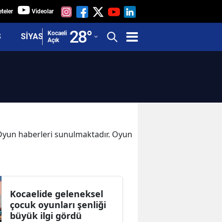
teler
Videolar
Adana
28
°
Kocaeli
Ş
SİYASET
Açık
Adıyaman
Afyonkarahisar
Ağrı
Amasya
Ankara
a Oyun haberleri sunulmaktadır. Oyun
Antalya
Artvin
Aydın
Kocaelide geleneksel
çocuk oyunları şenliği
Balıkesir
büyük ilgi gördü