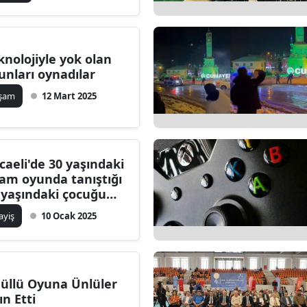
knolojiyle yok olan
unları oynadılar
aşam
12 Mart 2025
caeli'de 30 yaşındaki
am oyunda tanıştığı
 yaşındaki çocuğu
tismar etti iddiası
ayiş
10 Ocak 2025
üllü Oyuna Ünlüler
ın Etti