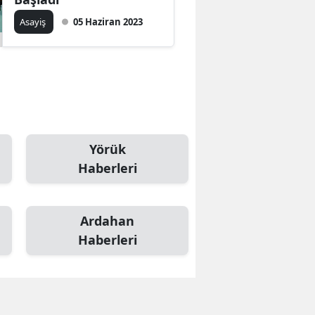
Asayiş
05 Haziran 2023
Samsun
Siirt
Sinop
Sivas
Tekirdağ
Yörük
Haberleri
Tokat
Trabzon
Ardahan
Tunceli
Haberleri
Şanlıurfa
Uşak
Van