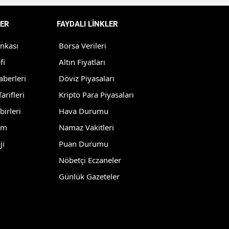
Yozgat
ER
FAYDALI LİNKLER
Zonguldak
ankası
Borsa Verileri
Aksaray
fi
Altın Fiyatları
aberleri
Döviz Piyasaları
Bayburt
arifleri
Kripto Para Piyasaları
Karaman
birleri
Hava Durumu
Kırıkkale
lm
Namaz Vakitleri
ji
Puan Durumu
Batman
Nöbetçi Eczaneler
Şırnak
Günlük Gazeteler
Bartın
Ardahan
Iğdır