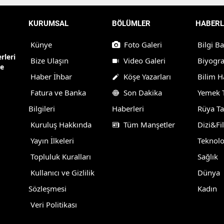
KURUMSAL
BÖLÜMLER
HABERL
Künye
Foto Galeri
Bilgi B
rleri
Bize Ulaşın
Video Galeri
Biyogra
ne
Haber İhbar
Köşe Yazarları
Bilim H
Fatura ve Banka
Son Dakika
Yemek T
Bilgileri
Haberleri
Rüya Ta
Kuruluş Hakkında
Tüm Manşetler
Dizi&Fi
Yayın İlkeleri
Teknolo
Topluluk Kuralları
Sağlık
Kullanıcı ve Gizlilik
Dünya
Sözleşmesi
Kadın
Veri Politikası