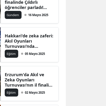
finalinde Çıldırlı
Edirne
öğrenciler parladı!
Fatih Baydar hangi
Gündem
16 Mayıs 2025
Elazığ
oyunda birinci oldu?
Erzincan
Erzurum
Hakkari'de zeka zaferi:
Akıl Oyunları
Eskişehir
Turnuvası'nda
şampiyonlar belirlendi
Eğitim
05 Mayıs 2025
Gaziantep
Giresun
Gümüşhane
Erzurum'da Akıl ve
Zeka Oyunları
Hakkari
Turnuvası'nın il finali
tamamlandı: İki adım
Eğitim
02 Mayıs 2025
Hatay
daha ve Türkiye
Finalleri'ne
Isparta