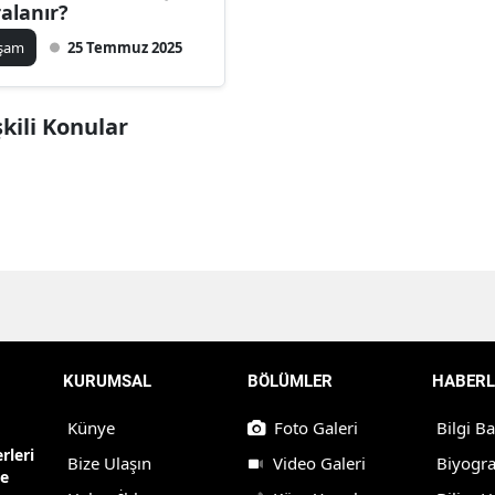
ralanır?
aşam
25 Temmuz 2025
şkili Konular
KURUMSAL
BÖLÜMLER
HABERL
Künye
Foto Galeri
Bilgi B
rleri
Bize Ulaşın
Video Galeri
Biyogra
ne