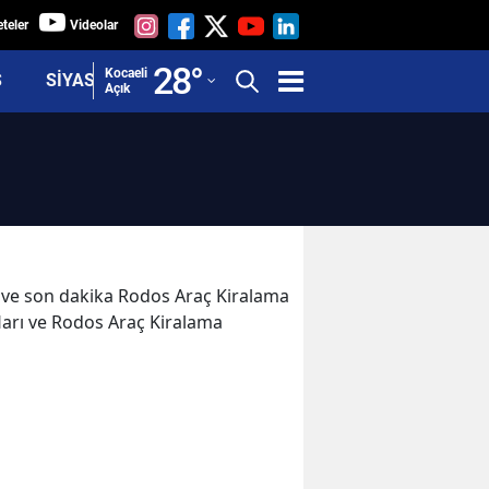
teler
Videolar
Adana
28
°
Kocaeli
Ş
SİYASET
Açık
Adıyaman
Afyonkarahisar
Ağrı
Amasya
Ankara
er ve son dakika Rodos Araç Kiralama
fları ve Rodos Araç Kiralama
Antalya
Artvin
Aydın
Balıkesir