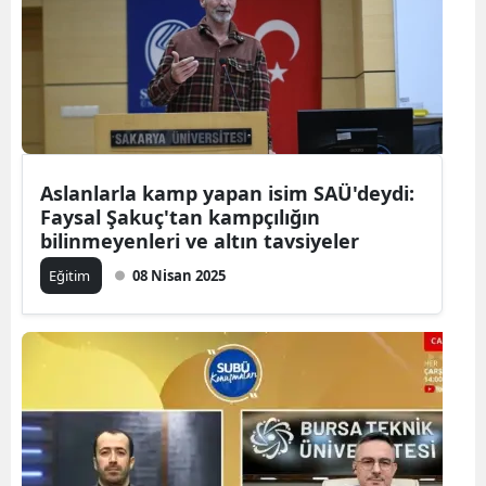
Aslanlarla kamp yapan isim SAÜ'deydi:
Faysal Şakuç'tan kampçılığın
bilinmeyenleri ve altın tavsiyeler
Eğitim
08 Nisan 2025