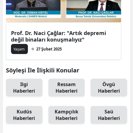
Prof. Dr. Naci Çağlar: "Artık depremi
değil binaları konuşmalıyız"
Yaşam
27 Şubat 2025
Söyleşi İle İlişkili Konular
Ilgi
Ressam
Övgü
Haberleri
Haberleri
Haberleri
Kudüs
Kampçılık
Saü
Haberleri
Haberleri
Haberleri