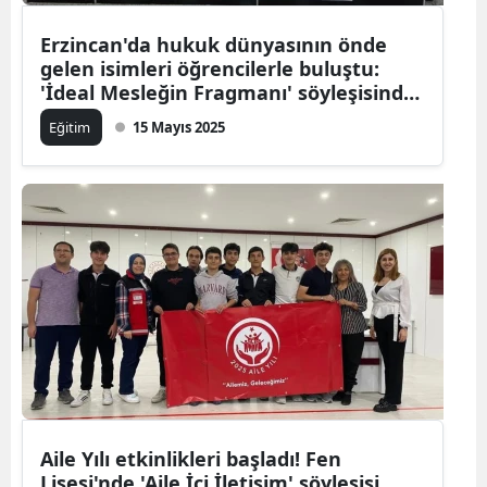
Erzincan'da hukuk dünyasının önde
gelen isimleri öğrencilerle buluştu:
'İdeal Mesleğin Fragmanı' söyleşisinde
neler konuşuldu?
Eğitim
15 Mayıs 2025
Aile Yılı etkinlikleri başladı! Fen
Lisesi'nde 'Aile İçi İletişim' söyleşisi