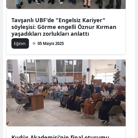
Tavşanlı UBF'de "Engelsiz Kariyer"
söyleşisi: Görme engelli Öznur Kırman
yaşadıkları zorlukları anlattı
Eğitim
05 Mayıs 2025
Kudüs Akademisi'nin final oturumu