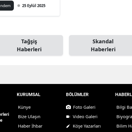
ündem
25 Eylül 2025
Tağşiş
Skandal
Haberleri
Haberleri
KURUMSAL
BÖLÜMLER
HABERL
Künye
Foto Galeri
Bilgi B
rleri
Bize Ulaşın
Video Galeri
Biyogra
ne
Haber İhbar
Köşe Yazarları
Bilim H