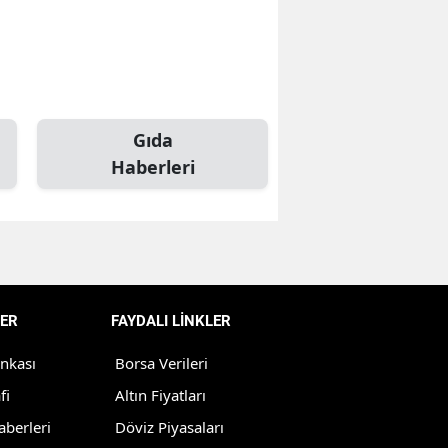
Bilecik
Bingöl
Bitlis
Gıda
Bolu
Haberleri
Burdur
Bursa
Çanakkale
Çankırı
ER
FAYDALI LİNKLER
Çorum
ankası
Borsa Verileri
Denizli
fi
Altın Fiyatları
aberleri
Döviz Piyasaları
Diyarbakır