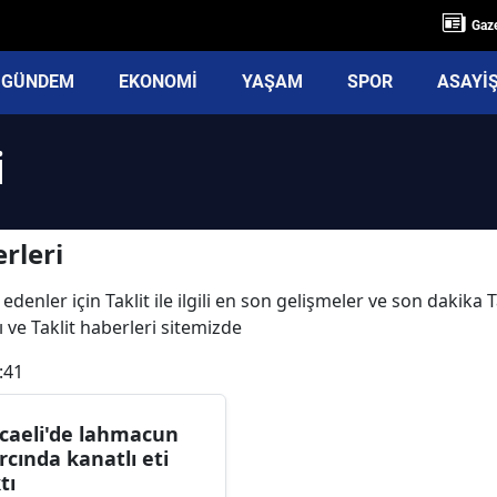
Gaze
GÜNDEM
EKONOMİ
YAŞAM
SPOR
ASAYİ
i
rleri
denler için Taklit ile ilgili en son gelişmeler ve son dakika T
rı ve Taklit haberleri sitemizde
:41
caeli'de lahmacun
rcında kanatlı eti
tı