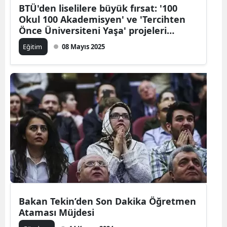
BTÜ'den liselilere büyük fırsat: '100
Okul 100 Akademisyen' ve 'Tercihten
Önce Üniversiteni Yaşa' projeleri
başladı
Eğitim
08 Mayıs 2025
Bakan Tekin’den Son Dakika Öğretmen
Ataması Müjdesi