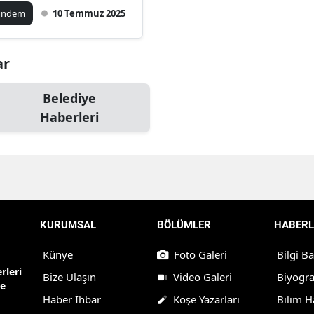
ündem
10 Temmuz 2025
ar
Belediye
Haberleri
KURUMSAL
BÖLÜMLER
HABERL
Künye
Foto Galeri
Bilgi B
rleri
Bize Ulaşın
Video Galeri
Biyogra
ne
Haber İhbar
Köşe Yazarları
Bilim H