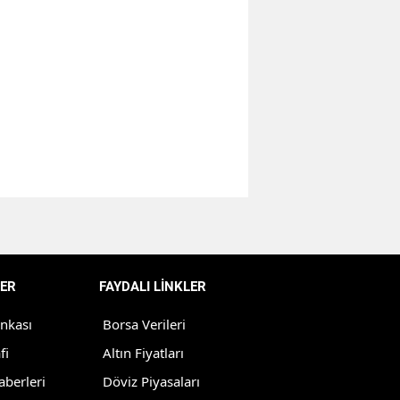
Bilecik
Bingöl
Bitlis
Bolu
Burdur
Bursa
Çanakkale
Çankırı
ER
FAYDALI LİNKLER
Çorum
ankası
Borsa Verileri
Denizli
fi
Altın Fiyatları
aberleri
Döviz Piyasaları
Diyarbakır