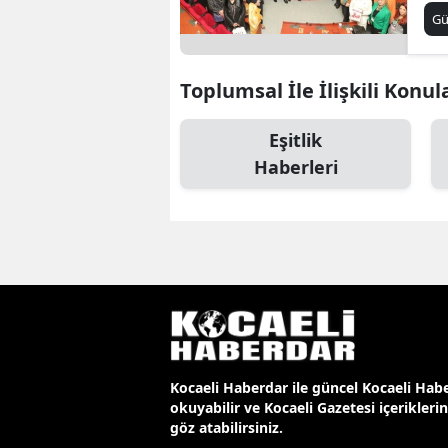
G
Toplumsal İle İlişkili Konul
Eşitlik
Haberleri
Kocaeli Haberdar ile güncel Kocaeli Habe
okuyabilir ve Kocaeli Gazetesi içerikleri
göz atabilirsiniz.