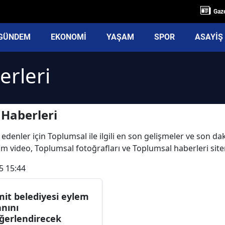
Gaze
GÜNDEM
EKONOMİ
YAŞAM
SPOR
ASAYİŞ
erleri
Haberleri
edenler için Toplumsal ile ilgili en son gelişmeler ve son d
 tüm video, Toplumsal fotoğrafları ve Toplumsal haberleri sit
5 15:44
mit belediyesi eylem
anını
ğerlendirecek