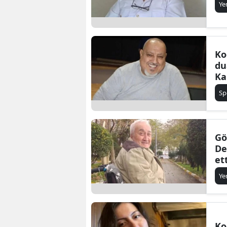
Ye
Ko
du
Ka
Sp
Gö
De
et
Ye
Ko