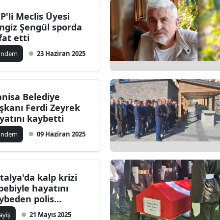
P'li Meclis Üyesi
ngiz Şengül sporda
fat etti
ündem
23 Haziran 2025
nisa Belediye
şkanı Ferdi Zeyrek
yatını kaybetti
ündem
09 Haziran 2025
talya'da kalp krizi
bebiyle hayatını
ybeden polis
muru Yahya Süslü
ayiş
21 Mayıs 2025