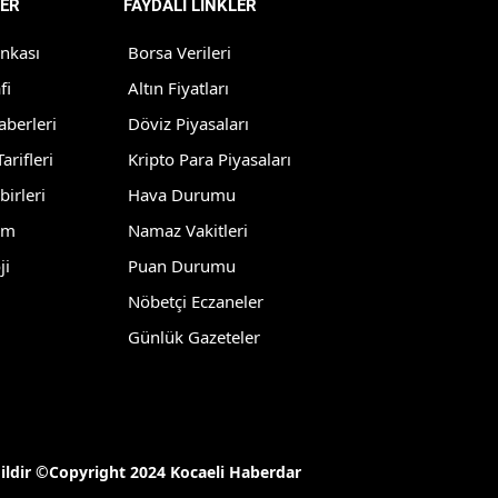
ER
FAYDALI LİNKLER
Yozgat
ankası
Borsa Verileri
Zonguldak
fi
Altın Fiyatları
aberleri
Döviz Piyasaları
Aksaray
arifleri
Kripto Para Piyasaları
Bayburt
birleri
Hava Durumu
Karaman
lm
Namaz Vakitleri
ji
Puan Durumu
Kırıkkale
Nöbetçi Eczaneler
Batman
Günlük Gazeteler
Şırnak
Bartın
Ardahan
ğildir ©Copyright 2024 Kocaeli Haberdar
Iğdır