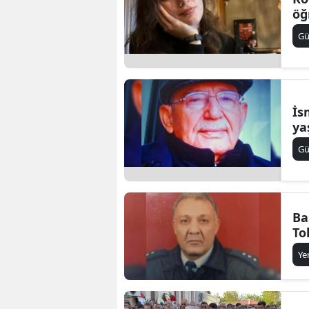
öğ
G
İs
ya
G
Ba
To
Ye