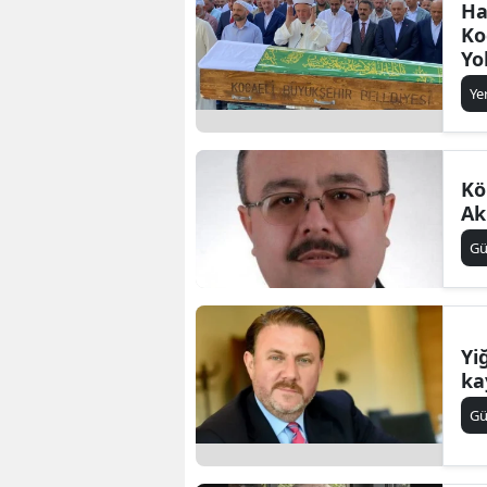
Ha
Ko
Yo
Ye
Kö
Ak
G
Yi
ka
G