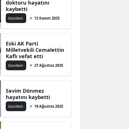
doktoru hayatını
Edirne
kaybetti
Gündem
12 Kasım 2025
Elazığ
Erzincan
Erzurum
Eski AK Parti
Milletvekili Cemalettin
Eskişehir
Kaflı vefat etti
Gündem
27 Ağustos 2025
Gaziantep
Giresun
Gümüşhane
Sevim Dönmez
hayatını kaybetti
Hakkari
Gündem
19 Ağustos 2025
Hatay
Isparta