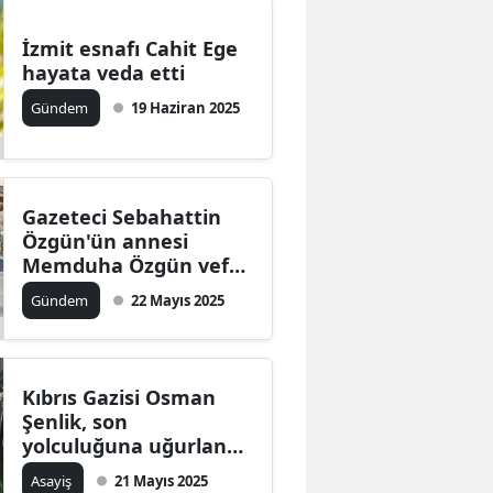
Malatya
İzmit esnafı Cahit Ege
hayata veda etti
Manisa
Gündem
19 Haziran 2025
Kahramanmaraş
Mardin
Gazeteci Sebahattin
Muğla
Özgün'ün annesi
Muş
Memduha Özgün vefat
etti
Gündem
22 Mayıs 2025
Nevşehir
Niğde
Kıbrıs Gazisi Osman
Ordu
Şenlik, son
Rize
yolculuğuna uğurlandı;
Tavas halkı yas içinde!
Asayiş
21 Mayıs 2025
Sakarya