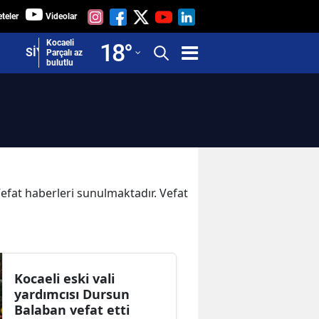
teler
Videolar
Adana
Kocaeli
18
°
SİYASET
Parçalı az
bulutlu
Adıyaman
Afyonkarahisar
Ağrı
Amasya
Ankara
 Vefat haberleri sunulmaktadır. Vefat
Antalya
Artvin
Aydın
Kocaeli eski vali
yardımcısı Dursun
Balıkesir
Balaban vefat etti