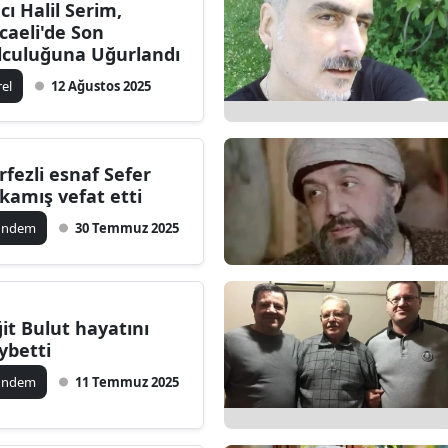
cı Halil Serim,
caeli'de Son
lculuğuna Uğurlandı
rel
12 Ağustos 2025
rfezli esnaf Sefer
kamış vefat etti
ündem
30 Temmuz 2025
ğit Bulut hayatını
ybetti
ündem
11 Temmuz 2025