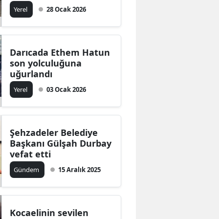
Yerel
28 Ocak 2026
Bilecik
Bingöl
Bitlis
Darıcada Ethem Hatun
son yolculuğuna
Bolu
uğurlandı
Yerel
03 Ocak 2026
Burdur
Bursa
Çanakkale
Şehzadeler Belediye
Başkanı Gülşah Durbay
Çankırı
vefat etti
Gündem
15 Aralık 2025
Çorum
Denizli
Diyarbakır
Kocaelinin sevilen