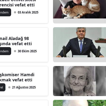
rencisi vefat etti
ündem
03 Aralık 2025
mail Aladağ 98
şında vefat etti
ündem
30 Ekim 2025
şkomiser Hamdi
kmak vefat etti
rel
21 Ağustos 2025