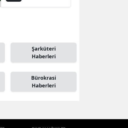
Samsun
Siirt
Sinop
Sivas
Şarküteri
Haberleri
Tekirdağ
Tokat
Bürokrasi
Trabzon
Haberleri
Tunceli
Şanlıurfa
Uşak
Van