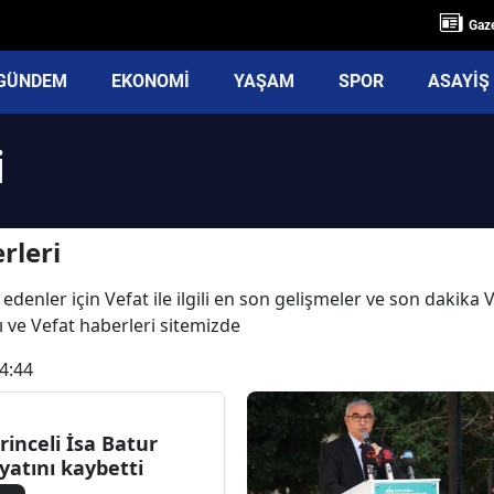
Gaze
GÜNDEM
EKONOMİ
YAŞAM
SPOR
ASAYİŞ
i
rleri
edenler için Vefat ile ilgili en son gelişmeler ve son dakika
rı ve Vefat haberleri sitemizde
4:44
rinceli İsa Batur
yatını kaybetti