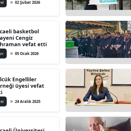
rel
02 Şubat 2026
caeli basketbol
ayeni Cengiz
hraman vefat etti
or
05 Ocak 2026
lcük Engelliler
rneği üyesi vefat
ti
rel
24 Aralık 2025
caeli Üniversitesi