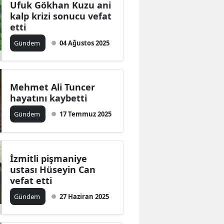
Ufuk Gökhan Kuzu ani
Mersin
kalp krizi sonucu vefat
etti
İstanbul
Gündem
04 Ağustos 2025
İzmir
Kars
Mehmet Ali Tuncer
Kastamonu
hayatını kaybetti
Gündem
17 Temmuz 2025
Kayseri
Kırklareli
İzmitli pişmaniye
Kırşehir
ustası Hüseyin Can
Kocaeli
vefat etti
Gündem
27 Haziran 2025
Konya
Kütahya