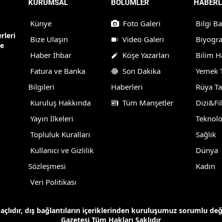
KURUMSAL
BÖLÜMLER
HABERL
Künye
Foto Galeri
Bilgi B
rleri
Bize Ulaşın
Video Galeri
Biyogra
ne
Haber İhbar
Köşe Yazarları
Bilim H
Fatura ve Banka
Son Dakika
Yemek T
Bilgileri
Haberleri
Rüya Ta
Kuruluş Hakkında
Tüm Manşetler
Dizi&Fi
Yayın İlkeleri
Teknolo
Topluluk Kuralları
Sağlık
Kullanıcı ve Gizlilik
Dünya
Sözleşmesi
Kadın
Veri Politikası
maçlıdır, dış bağlantıların içeriklerinden kuruluşumuz sorumlu de
Gazetesi Tüm Hakları Saklıdır