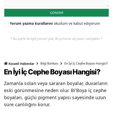
GÖNDER
Yorum yazma kurallarını
okudum ve kabul ediyorum
* Bu içerik ile ilgili yorum yok, ilk yorumu siz yazın, tartışalım *
Bilgi Bankası
En İyi İç Cephe Boyası Hangisi?
Kocaeli Haberdar
En İyi İç Cephe Boyası Hangisi?
Zamanla solan veya sararan boyalar, duvarların
eski görünmesine neden olur. Bi’Boya iç cephe
boyaları, güçlü pigment yapısı sayesinde uzun
süre canlılığını korur.