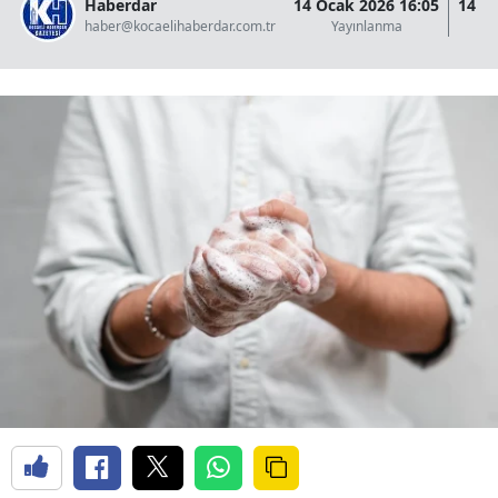
Haberdar
14 Ocak 2026 16:05
14 O
haber@kocaelihaberdar.com.tr
Yayınlanma
G