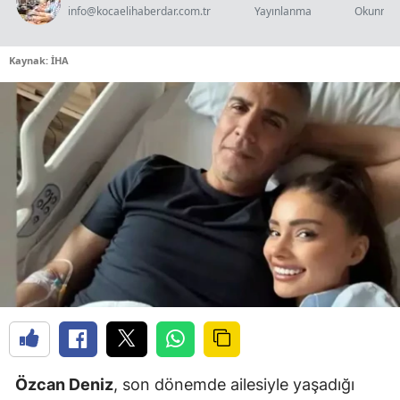
info@kocaelihaberdar.com.tr
Yayınlanma
Okunma 
Kaynak: İHA
Özcan Deniz
, son dönemde ailesiyle yaşadığı