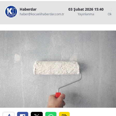
Haberdar
03 Şubat 2026 15:40
2 
haber@kocaelihaberdar.com.tr
Yayınlanma
Okun