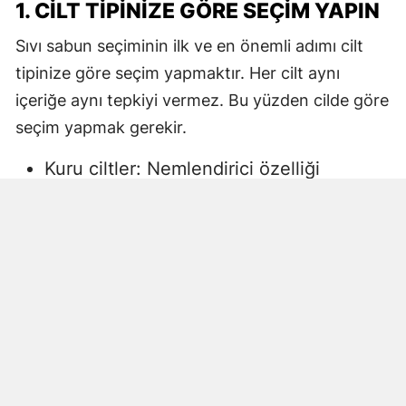
1. CILT TIPINIZE GÖRE SEÇIM YAPIN
Sıvı sabun seçiminin ilk ve en önemli adımı cilt
tipinize göre seçim yapmaktır. Her cilt aynı
içeriğe aynı tepkiyi vermez. Bu yüzden cilde göre
seçim yapmak gerekir.
Kuru ciltler: Nemlendirici özelliği
yüksek, gliserin veya doğal yağlar
içeren sıvı sabunlar tercih edilmelidir.
Aksi halde ciltte kuruma, gerginlik ve
pullanma görülebilir.
Yağlı ciltler: Fazla ağır yağlar içermeyen,
cildi kurutmadan arındıran ürünler daha
uygun olacaktır.
Hassas ciltler: Parfümsüz, alkol
içermeyen ve dermatolojik olarak test