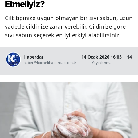
Etmeliyiz?
Cilt tipinize uygun olmayan bir sıvı sabun, uzun
vadede cildinize zarar verebilir. Cildinize göre
sıvı sabun seçerek en iyi etkiyi alabilirsiniz.
Haberdar
14 Ocak 2026 16:05
14 O
haber@kocaelihaberdar.com.tr
Yayınlanma
G