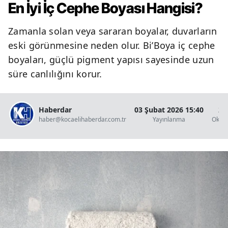
En İyi İç Cephe Boyası Hangisi?
Zamanla solan veya sararan boyalar, duvarların
eski görünmesine neden olur. Bi’Boya iç cephe
boyaları, güçlü pigment yapısı sayesinde uzun
süre canlılığını korur.
Haberdar
03 Şubat 2026 15:40
2 
haber@kocaelihaberdar.com.tr
Yayınlanma
Okun