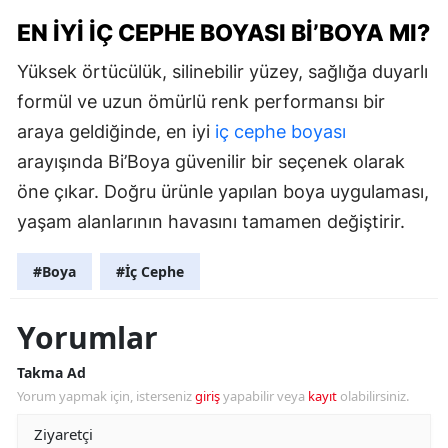
EN İYI İÇ CEPHE BOYASI BI’BOYA MI?
Yüksek örtücülük, silinebilir yüzey, sağlığa duyarlı
formül ve uzun ömürlü renk performansı bir
araya geldiğinde, en iyi
iç cephe boyası
arayışında Bi’Boya güvenilir bir seçenek olarak
öne çıkar. Doğru ürünle yapılan boya uygulaması,
yaşam alanlarının havasını tamamen değiştirir.
#Boya
#İç Cephe
Yorumlar
Takma Ad
Yorum yapmak için, isterseniz
giriş
yapabilir veya
kayıt
olabilirsiniz.