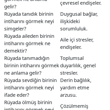
çevresel endişeler.
gelir?
Rüyada tanıdık birinin
Duygusal bağlar,
intiharını görmek neyi
ilişkideki
simgeler?
sorumluluk.
Rüyada aileden birinin
Aile içi stresler,
intiharını görmek ne
endişeler.
demektir?
Rüyada tanımadığın
Toplumsal
birinin intiharını görmek
duyarlılık, genel
ne anlama gelir?
stresler.
Rüyada sevdiğin birinin
Derin bağlılık,
intiharını görmek neyi
yardım etme
ifade eder?
arzusu.
Rüyada ölmüş birinin
Çözülmemiş
intiharını görmek neyi