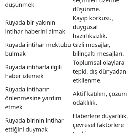
seçimleri üzerine
düşünmek
düşünme.
Kayıp korkusu,
Rüyada bir yakının
duygusal
intihar haberini almak
hazırlıksızlık.
Rüyada intihar mektubu
Gizli mesajlar,
bulmak
bilinçaltı mesajları.
Toplumsal olaylara
Rüyada intiharla ilgili
tepki, dış dünyadan
haber izlemek
etkilenme.
Rüyada intiharın
Aktif katılım, çözüm
önlenmesine yardım
odaklılık.
etmek
Haberlere duyarlılık,
Rüyada birinin intihar
çevresel faktörlere
ettiğini duymak