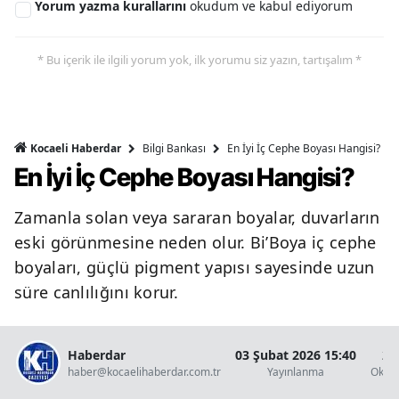
Yorum yazma kurallarını
okudum ve kabul ediyorum
* Bu içerik ile ilgili yorum yok, ilk yorumu siz yazın, tartışalım *
Bilgi Bankası
En İyi İç Cephe Boyası Hangisi?
Kocaeli Haberdar
En İyi İç Cephe Boyası Hangisi?
Zamanla solan veya sararan boyalar, duvarların
eski görünmesine neden olur. Bi’Boya iç cephe
boyaları, güçlü pigment yapısı sayesinde uzun
süre canlılığını korur.
Haberdar
03 Şubat 2026 15:40
2 
haber@kocaelihaberdar.com.tr
Yayınlanma
Okun