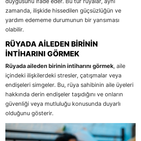
duygusunu ifade eder. Bu tür rüyalar, aynı
zamanda, ilişkide hissedilen güçsüzlüğün ve
yardım edememe durumunun bir yansıması
olabilir.
RÜYADA AILEDEN BIRININ
İNTIHARINI GÖRMEK
Rüyada aileden birinin intiharını görmek
, aile
içindeki ilişkilerdeki stresler, çatışmalar veya
endişeleri simgeler. Bu, rüya sahibinin aile üyeleri
hakkında derin endişeler taşıdığını ve onların
güvenliği veya mutluluğu konusunda duyarlı
olduğunu gösterir.