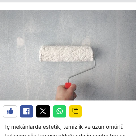
İç mekânlarda estetik, temizlik ve uzun ömürlü
kullanım söz konusu olduğunda iç cephe boyası