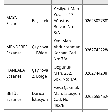
Yeşilyurt Mah.
Yuvacık 17
MAYA
Başiskele
Ağustos
02625027883
Eczanesi
Bulvarı No:
8/A
Yeni Mah.
MENDERES
Çayırova
Abdurrahman
02627422288
Eczanesi
1. Bölge
Korhan Cad.
No: 7/A
Özgürlük
HANBABA
Çayırova
Mah. 232.
02627442087
Eczanesi
2. Bölge
Sok. No: 1/A
Fevzi Çakmak
BETÜL
Darıca
Mah. İstasyon
02626554524
Eczanesi
İstasyon
Cad. No:
492/B