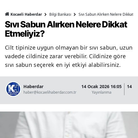
Bilgi Bankası
Sıvı Sabun Alırken Nelere Dikkat Et
Kocaeli Haberdar
Sıvı Sabun Alırken Nelere Dikkat
Etmeliyiz?
Cilt tipinize uygun olmayan bir sıvı sabun, uzun
vadede cildinize zarar verebilir. Cildinize göre
sıvı sabun seçerek en iyi etkiyi alabilirsiniz.
Haberdar
14 Ocak 2026 16:05
14 O
haber@kocaelihaberdar.com.tr
Yayınlanma
G