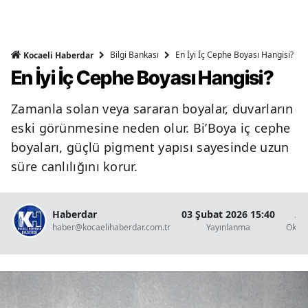
Bilgi Bankası
En İyi İç Cephe Boyası Hangisi?
Kocaeli Haberdar
En İyi İç Cephe Boyası Hangisi?
Zamanla solan veya sararan boyalar, duvarların
eski görünmesine neden olur. Bi’Boya iç cephe
boyaları, güçlü pigment yapısı sayesinde uzun
süre canlılığını korur.
Haberdar
03 Şubat 2026 15:40
2 
haber@kocaelihaberdar.com.tr
Yayınlanma
Okun