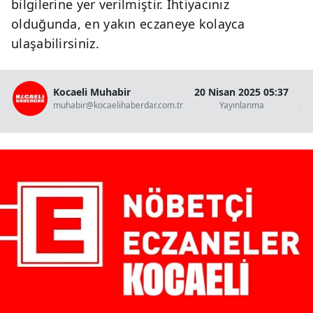
bilgilerine yer verilmiştir. İhtiyacınız
olduğunda, en yakın eczaneye kolayca
ulaşabilirsiniz.
Kocaeli Muhabir
20 Nisan 2025 05:37
muhabir@kocaelihaberdar.com.tr
Yayınlanma
Ok