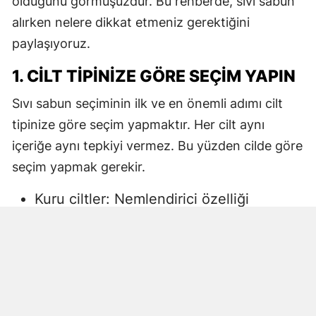
olduğunu görmüşüzdür. Bu rehberde, sıvı sabun
alırken nelere dikkat etmeniz gerektiğini
paylaşıyoruz.
1. CILT TIPINIZE GÖRE SEÇIM YAPIN
Sıvı sabun seçiminin ilk ve en önemli adımı cilt
tipinize göre seçim yapmaktır. Her cilt aynı
içeriğe aynı tepkiyi vermez. Bu yüzden cilde göre
seçim yapmak gerekir.
Kuru ciltler: Nemlendirici özelliği
yüksek, gliserin veya doğal yağlar
içeren sıvı sabunlar tercih edilmelidir.
Aksi halde ciltte kuruma, gerginlik ve
pullanma görülebilir.
Yağlı ciltler: Fazla ağır yağlar içermeyen,