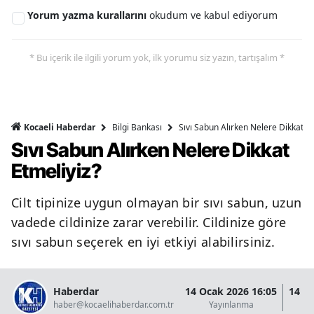
Yorum yazma kurallarını
okudum ve kabul ediyorum
* Bu içerik ile ilgili yorum yok, ilk yorumu siz yazın, tartışalım *
Bilgi Bankası
Sıvı Sabun Alırken Nelere Dikkat Et
Kocaeli Haberdar
Sıvı Sabun Alırken Nelere Dikkat
Etmeliyiz?
Cilt tipinize uygun olmayan bir sıvı sabun, uzun
vadede cildinize zarar verebilir. Cildinize göre
sıvı sabun seçerek en iyi etkiyi alabilirsiniz.
Haberdar
14 Ocak 2026 16:05
14 O
haber@kocaelihaberdar.com.tr
Yayınlanma
G