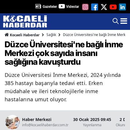
Gazeteler
Videolar
Sağlık
Düzce Üniversitesi'ne bağlı İnme Merkezi
Kocaeli Haberdar
Düzce Üniversitesi'ne bağlı İnme
Merkezi çok sayıda insanı
sağlığına kavuşturdu
Düzce Üniversitesi İnme Merkezi, 2024 yılında
385 hastayı başarıyla tedavi etti. Erken
müdahale ve ileri teknolojilerle inme
hastalarına umut oluyor.
Haber Merkezi
30 Ocak 2025 09:45
2 Da
info@kocaelihaberdar.com.tr
Yayınlanma
Okunma 