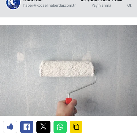
haber@kocaelihaberdar.com.tr
Yayınlanma
Okun