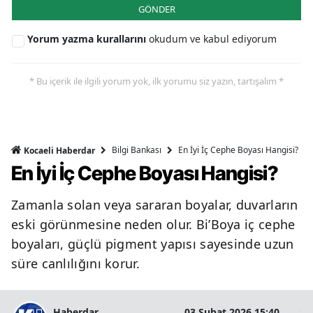
GÖNDER
Yorum yazma kurallarını
okudum ve kabul ediyorum
* Bu içerik ile ilgili yorum yok, ilk yorumu siz yazın, tartışalım *
Bilgi Bankası
En İyi İç Cephe Boyası Hangisi?
Kocaeli Haberdar
En İyi İç Cephe Boyası Hangisi?
Zamanla solan veya sararan boyalar, duvarların
eski görünmesine neden olur. Bi’Boya iç cephe
boyaları, güçlü pigment yapısı sayesinde uzun
süre canlılığını korur.
Haberdar
03 Şubat 2026 15:40
2 