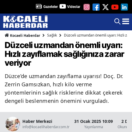
Gazeteler
Videolar
Sağlık
Düzceli uzmandan önemli uyarı: Hızlı zayı
Kocaeli Haberdar
Düzceli uzmandan önemli uyarı:
Hızlı zayıflamak sağlığınıza zarar
veriyor
Düzce’de uzmandan zayıflama uyarısı! Doç. Dr.
Zerrin Gamsızkan, hızlı kilo verme
yöntemlerinin sağlık risklerine dikkat çekerek
dengeli beslenmenin önemini vurguladı.
Haber Merkezi
31 Ocak 2025 10:09
2 Da
info@kocaelihaberdar.com.tr
Yayınlanma
Okunma 