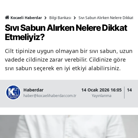
Bilgi Bankası
Sıvı Sabun Alırken Nelere Dikkat Et
Kocaeli Haberdar
Sıvı Sabun Alırken Nelere Dikkat
Etmeliyiz?
Cilt tipinize uygun olmayan bir sıvı sabun, uzun
vadede cildinize zarar verebilir. Cildinize göre
sıvı sabun seçerek en iyi etkiyi alabilirsiniz.
Haberdar
14 Ocak 2026 16:05
14 O
haber@kocaelihaberdar.com.tr
Yayınlanma
G