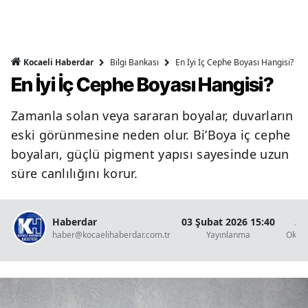
Bilgi Bankası
En İyi İç Cephe Boyası Hangisi?
Kocaeli Haberdar
En İyi İç Cephe Boyası Hangisi?
Zamanla solan veya sararan boyalar, duvarların
eski görünmesine neden olur. Bi’Boya iç cephe
boyaları, güçlü pigment yapısı sayesinde uzun
süre canlılığını korur.
Haberdar
03 Şubat 2026 15:40
2 
haber@kocaelihaberdar.com.tr
Yayınlanma
Okun