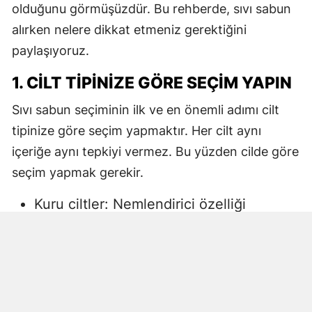
olduğunu görmüşüzdür. Bu rehberde, sıvı sabun
alırken nelere dikkat etmeniz gerektiğini
paylaşıyoruz.
1. CILT TIPINIZE GÖRE SEÇIM YAPIN
Sıvı sabun seçiminin ilk ve en önemli adımı cilt
tipinize göre seçim yapmaktır. Her cilt aynı
içeriğe aynı tepkiyi vermez. Bu yüzden cilde göre
seçim yapmak gerekir.
Kuru ciltler: Nemlendirici özelliği
yüksek, gliserin veya doğal yağlar
içeren sıvı sabunlar tercih edilmelidir.
Aksi halde ciltte kuruma, gerginlik ve
pullanma görülebilir.
Yağlı ciltler: Fazla ağır yağlar içermeyen,