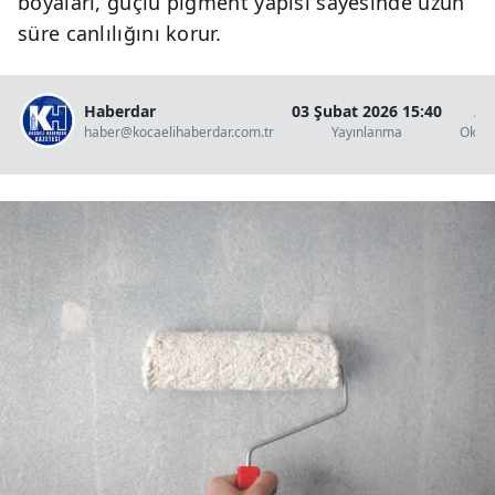
boyaları, güçlü pigment yapısı sayesinde uzun
süre canlılığını korur.
Haberdar
03 Şubat 2026 15:40
2 
haber@kocaelihaberdar.com.tr
Yayınlanma
Okun