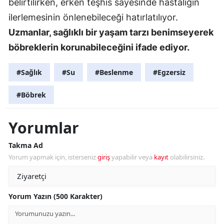
belirtilirken, erken teşhis sayesinde hastalığın
ilerlemesinin önlenebileceği hatırlatılıyor.
Uzmanlar, sağlıklı bir yaşam tarzı benimseyerek
böbreklerin korunabileceğini ifade ediyor.
#Sağlık
#Su
#Beslenme
#Egzersiz
#Böbrek
Yorumlar
Takma Ad
Yorum yapmak için, isterseniz
giriş
yapabilir veya
kayıt
olabilirsiniz.
Yorum Yazın (500 Karakter)