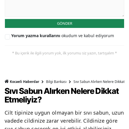
GÖNDER
Yorum yazma kurallarını
okudum ve kabul ediyorum
* Bu içerik ile ilgili yorum yok, ilk yorumu siz yazın, tartışalım *
Bilgi Bankası
Sıvı Sabun Alırken Nelere Dikkat Et
Kocaeli Haberdar
Sıvı Sabun Alırken Nelere Dikkat
Etmeliyiz?
Cilt tipinize uygun olmayan bir sıvı sabun, uzun
vadede cildinize zarar verebilir. Cildinize göre
sıvı sabun seçerek en iyi etkiyi alabilirsiniz.