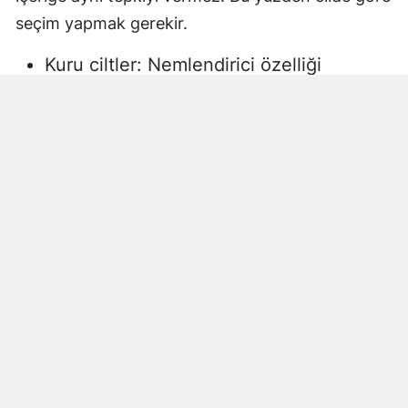
seçim yapmak gerekir.
Kuru ciltler: Nemlendirici özelliği
yüksek, gliserin veya doğal yağlar
içeren sıvı sabunlar tercih edilmelidir.
Aksi halde ciltte kuruma, gerginlik ve
pullanma görülebilir.
Yağlı ciltler: Fazla ağır yağlar içermeyen,
cildi kurutmadan arındıran ürünler daha
uygun olacaktır.
Hassas ciltler: Parfümsüz, alkol
içermeyen ve dermatolojik olarak test
edilmiş ürünler önerilir. Aksi halde ciltte
beklenmeyen etkiler görülebilir.
Çocuklar ve bebekler: Daha hassas
ciltlere sahip oldukları için özel olarak