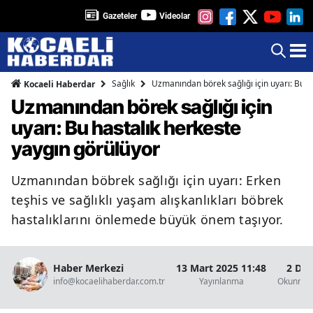
Gazeteler
Videolar
Sağlık
Uzmanından börek sağlığı için uyarı: Bu h
Kocaeli Haberdar
Uzmanından börek sağlığı için
uyarı: Bu hastalık herkeste
yaygın görülüyor
Uzmanından böbrek sağlığı için uyarı: Erken
teşhis ve sağlıklı yaşam alışkanlıkları böbrek
hastalıklarını önlemede büyük önem taşıyor.
Haber Merkezi
13 Mart 2025 11:48
2 Dak
info@kocaelihaberdar.com.tr
Yayınlanma
Okunma 