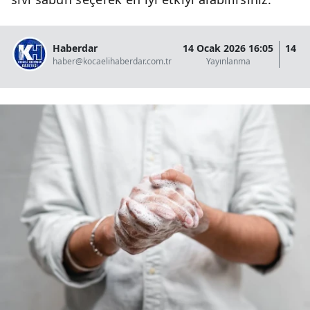
Haberdar
14 Ocak 2026 16:05
14 O
haber@kocaelihaberdar.com.tr
Yayınlanma
G