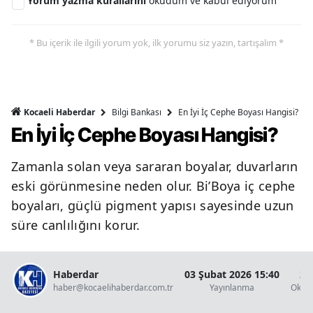
Yorum yazma kurallarını
okudum ve kabul ediyorum
* Bu içerik ile ilgili yorum yok, ilk yorumu siz yazın, tartışalım *
Bilgi Bankası
En İyi İç Cephe Boyası Hangisi?
Kocaeli Haberdar
En İyi İç Cephe Boyası Hangisi?
Zamanla solan veya sararan boyalar, duvarların
eski görünmesine neden olur. Bi’Boya iç cephe
boyaları, güçlü pigment yapısı sayesinde uzun
süre canlılığını korur.
Haberdar
03 Şubat 2026 15:40
2 
haber@kocaelihaberdar.com.tr
Yayınlanma
Okun