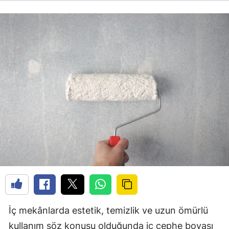
İç mekânlarda estetik, temizlik ve uzun ömürlü
kullanım söz konusu olduğunda iç cephe boyası