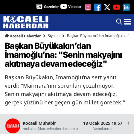
Gazeteler
Videolar
Siyaset
Başkan Büyükakın’dan İmamoğlu’na: "Se
Kocaeli Haberdar
Başkan Büyükakın’dan
İmamoğlu’na: "Senin makyajını
akıtmaya devam edeceğiz"
Başkan Büyükakın, İmamoğlu’na sert yanıt
verdi: "Marmara'nın sorunları çözülmüyor.
Senin makyajını akıtmaya devam edeceğiz,
gerçek yüzünü her geçen gün millet görecek."
Kocaeli Muhabir
18 Ocak 2025 19:57
18 
muhabir@kocaelihaberdar.com.tr
Yayınlanma