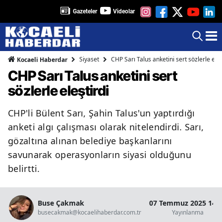
Gazeteler
Videolar
Siyaset
CHP Sarı Talus anketini sert sözlerle eleş
Kocaeli Haberdar
CHP Sarı Talus anketini sert
sözlerle eleştirdi
CHP'li Bülent Sarı, Şahin Talus'un yaptırdığı
anketi algı çalışması olarak nitelendirdi. Sarı,
gözaltına alınan belediye başkanlarını
savunarak operasyonların siyasi olduğunu
belirtti.
Buse Çakmak
07 Temmuz 2025 14:
busecakmak@kocaelihaberdar.com.tr
Yayınlanma