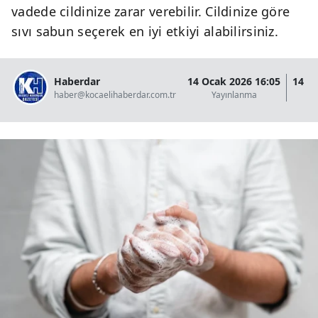
vadede cildinize zarar verebilir. Cildinize göre
sıvı sabun seçerek en iyi etkiyi alabilirsiniz.
Haberdar
14 Ocak 2026 16:05
14 O
haber@kocaelihaberdar.com.tr
Yayınlanma
G