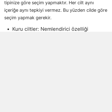
tipinize göre seçim yapmaktır. Her cilt aynı
içeriğe aynı tepkiyi vermez. Bu yüzden cilde göre
seçim yapmak gerekir.
Kuru ciltler: Nemlendirici özelliği
yüksek, gliserin veya doğal yağlar
içeren sıvı sabunlar tercih edilmelidir.
Aksi halde ciltte kuruma, gerginlik ve
pullanma görülebilir.
Yağlı ciltler: Fazla ağır yağlar içermeyen,
cildi kurutmadan arındıran ürünler daha
uygun olacaktır.
Hassas ciltler: Parfümsüz, alkol
içermeyen ve dermatolojik olarak test
edilmiş ürünler önerilir. Aksi halde ciltte
beklenmeyen etkiler görülebilir.