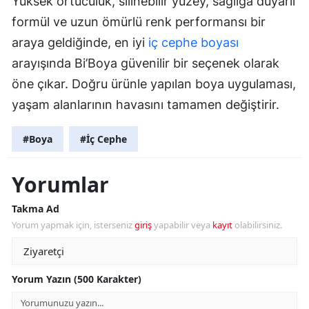
Yüksek örtücülük, silinebilir yüzey, sağlığa duyarlı
formül ve uzun ömürlü renk performansı bir
araya geldiğinde, en iyi
iç cephe boyası
arayışında Bi’Boya güvenilir bir seçenek olarak
öne çıkar. Doğru ürünle yapılan boya uygulaması,
yaşam alanlarının havasını tamamen değiştirir.
#Boya
#İç Cephe
Yorumlar
Takma Ad
Yorum yapmak için, isterseniz
giriş
yapabilir veya
kayıt
olabilirsiniz.
Yorum Yazın (500 Karakter)