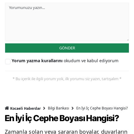
GÖNDER
Yorum yazma kurallarını
okudum ve kabul ediyorum
* Bu içerik ile ilgili yorum yok, ilk yorumu siz yazın, tartışalım *
Bilgi Bankası
En İyi İç Cephe Boyası Hangisi?
Kocaeli Haberdar
En İyi İç Cephe Boyası Hangisi?
Zamanla solan veya sararan boyalar, duvarların