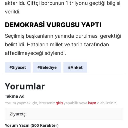
aktarıldı. Çiftçi borcunun 1 trilyonu geçtiği bilgisi
verildi.
DEMOKRASI VURGUSU YAPTI
Seçilmiş başkanların yanında durulması gerektiği
belirtildi. Hataların millet ve tarih tarafından
affedilmeyeceği söylendi.
#Siyaset
#Belediye
#Anket
Yorumlar
Takma Ad
Yorum yapmak için, isterseniz
giriş
yapabilir veya
kayıt
olabilirsiniz.
Yorum Yazın (500 Karakter)