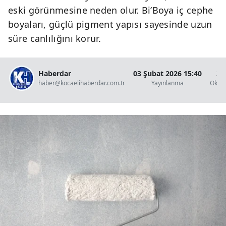
eski görünmesine neden olur. Bi’Boya iç cephe
boyaları, güçlü pigment yapısı sayesinde uzun
süre canlılığını korur.
Haberdar
03 Şubat 2026 15:40
2 
haber@kocaelihaberdar.com.tr
Yayınlanma
Okun