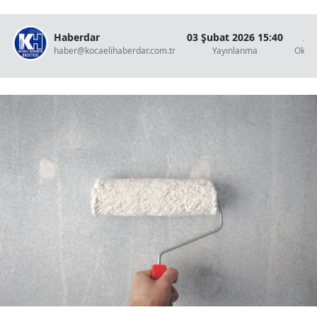
Haberdar
03 Şubat 2026 15:40
2 
haber@kocaelihaberdar.com.tr
Yayınlanma
Okun