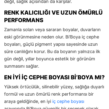
değil, sağlık açısından da karşılar.
RENK KALICILIĞI VE UZUN ÖMÜRLÜ
PERFORMANS
Zamanla solan veya sararan boyalar, duvarların
eski görünmesine neden olur. Bi’Boya iç cephe
boyaları, güçlü pigment yapısı sayesinde uzun
süre canlılığını korur. Bu da boyanın yalnızca ilk
gün değil, yıllar boyunca estetik bir görünüm
sunmasını sağlar.
EN İYI İÇ CEPHE BOYASI BI’BOYA MI?
Yüksek örtücülük, silinebilir yüzey, sağlığa duyarlı
formül ve uzun ömürlü renk performansı bir
araya geldiğinde, en iyi
iç cephe boyası
arayışında Bi’Boya güvenilir bir seçenek olarak