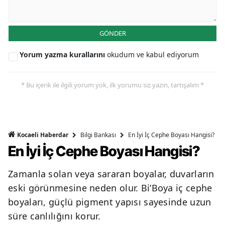
GÖNDER
Yorum yazma kurallarını
okudum ve kabul ediyorum
* Bu içerik ile ilgili yorum yok, ilk yorumu siz yazın, tartışalım *
Bilgi Bankası
En İyi İç Cephe Boyası Hangisi?
Kocaeli Haberdar
En İyi İç Cephe Boyası Hangisi?
Zamanla solan veya sararan boyalar, duvarların
eski görünmesine neden olur. Bi’Boya iç cephe
boyaları, güçlü pigment yapısı sayesinde uzun
süre canlılığını korur.