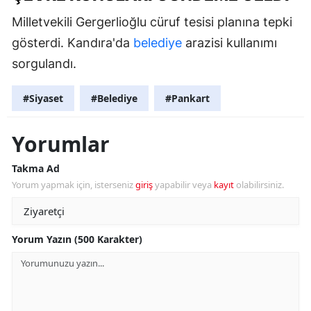
Milletvekili Gergerlioğlu cüruf tesisi planına tepki
gösterdi. Kandıra'da
belediye
arazisi kullanımı
sorgulandı.
#Siyaset
#Belediye
#Pankart
Yorumlar
Takma Ad
Yorum yapmak için, isterseniz
giriş
yapabilir veya
kayıt
olabilirsiniz.
Yorum Yazın (500 Karakter)