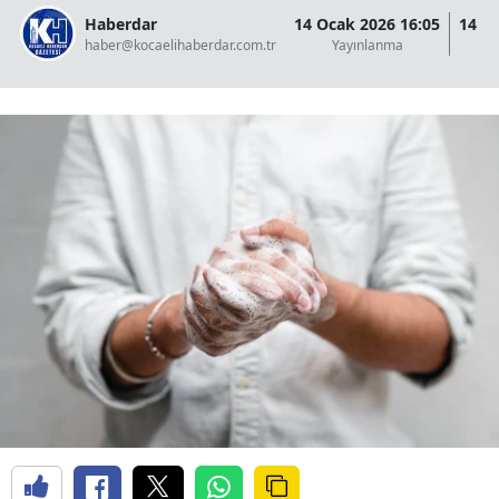
Haberdar
14 Ocak 2026 16:05
14 O
haber@kocaelihaberdar.com.tr
Yayınlanma
G