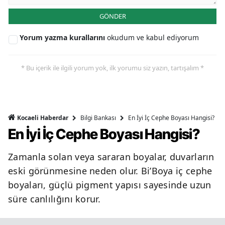
GÖNDER
Yorum yazma kurallarını
okudum ve kabul ediyorum
* Bu içerik ile ilgili yorum yok, ilk yorumu siz yazın, tartışalım *
Bilgi Bankası
En İyi İç Cephe Boyası Hangisi?
Kocaeli Haberdar
En İyi İç Cephe Boyası Hangisi?
Zamanla solan veya sararan boyalar, duvarların
eski görünmesine neden olur. Bi’Boya iç cephe
boyaları, güçlü pigment yapısı sayesinde uzun
süre canlılığını korur.