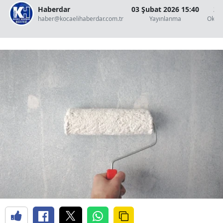
Haberdar
03 Şubat 2026 15:40
2 
haber@kocaelihaberdar.com.tr
Yayınlanma
Okun