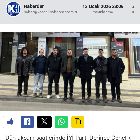
Haberdar
12 Ocak 2026 23:06
3 D
haber@kocaelihaberdar.com.tr
Yayınlanma
Okunm
Dün akşam saatlerinde İYİ Parti Derince Gençlik