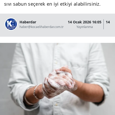
sıvı sabun seçerek en iyi etkiyi alabilirsiniz.
Haberdar
14 Ocak 2026 16:05
14 O
haber@kocaelihaberdar.com.tr
Yayınlanma
G