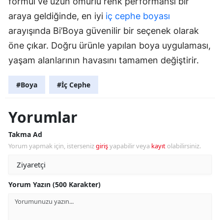
formül ve uzun ömürlü renk performansı bir
araya geldiğinde, en iyi
iç cephe boyası
arayışında Bi’Boya güvenilir bir seçenek olarak
öne çıkar. Doğru ürünle yapılan boya uygulaması,
yaşam alanlarının havasını tamamen değiştirir.
#Boya
#İç Cephe
Yorumlar
Takma Ad
Yorum yapmak için, isterseniz
giriş
yapabilir veya
kayıt
olabilirsiniz.
Yorum Yazın (500 Karakter)