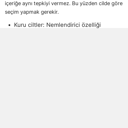
içeriğe aynı tepkiyi vermez. Bu yüzden cilde göre
seçim yapmak gerekir.
Kuru ciltler: Nemlendirici özelliği
yüksek, gliserin veya doğal yağlar
içeren sıvı sabunlar tercih edilmelidir.
Aksi halde ciltte kuruma, gerginlik ve
pullanma görülebilir.
Yağlı ciltler: Fazla ağır yağlar içermeyen,
cildi kurutmadan arındıran ürünler daha
uygun olacaktır.
Hassas ciltler: Parfümsüz, alkol
içermeyen ve dermatolojik olarak test
edilmiş ürünler önerilir. Aksi halde ciltte
beklenmeyen etkiler görülebilir.
Çocuklar ve bebekler: Daha hassas