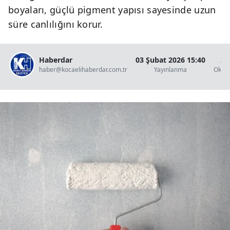
boyaları, güçlü pigment yapısı sayesinde uzun
süre canlılığını korur.
Haberdar
03 Şubat 2026 15:40
2 
haber@kocaelihaberdar.com.tr
Yayınlanma
Okun