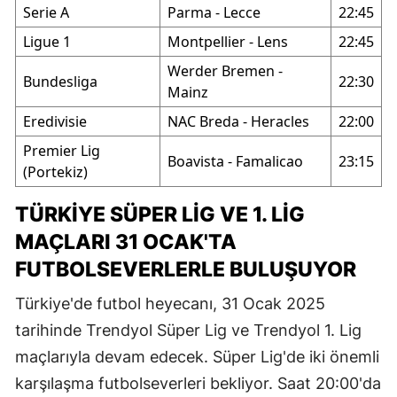
Serie A
Parma - Lecce
22:45
Ligue 1
Montpellier - Lens
22:45
Werder Bremen -
Bundesliga
22:30
Mainz
Eredivisie
NAC Breda - Heracles
22:00
Premier Lig
Boavista - Famalicao
23:15
(Portekiz)
TÜRKIYE SÜPER LIG VE 1. LIG
MAÇLARI 31 OCAK'TA
FUTBOLSEVERLERLE BULUŞUYOR
Türkiye'de futbol heyecanı, 31 Ocak 2025
tarihinde Trendyol Süper Lig ve Trendyol 1. Lig
maçlarıyla devam edecek. Süper Lig'de iki önemli
karşılaşma futbolseverleri bekliyor. Saat 20:00'da