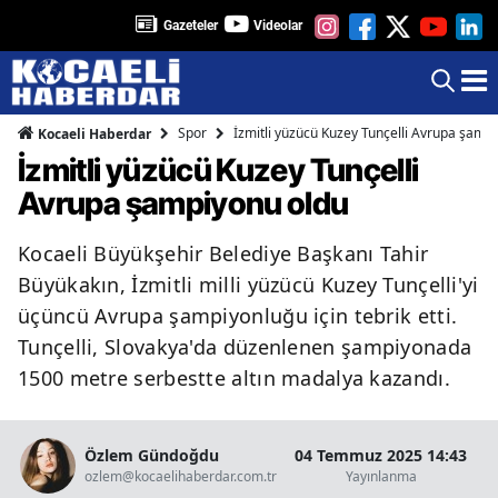
Gazeteler
Videolar
Spor
İzmitli yüzücü Kuzey Tunçelli Avrupa şamp
Kocaeli Haberdar
İzmitli yüzücü Kuzey Tunçelli
Avrupa şampiyonu oldu
Kocaeli Büyükşehir Belediye Başkanı Tahir
Büyükakın, İzmitli milli yüzücü Kuzey Tunçelli'yi
üçüncü Avrupa şampiyonluğu için tebrik etti.
Tunçelli, Slovakya'da düzenlenen şampiyonada
1500 metre serbestte altın madalya kazandı.
Özlem Gündoğdu
04 Temmuz 2025 14:43
ozlem@kocaelihaberdar.com.tr
Yayınlanma
O