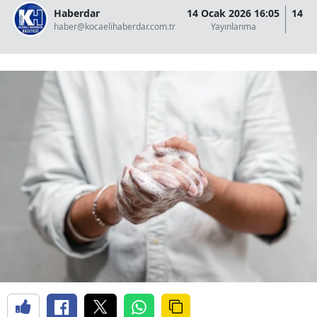
Haberdar
14 Ocak 2026 16:05
14 O
haber@kocaelihaberdar.com.tr
Yayınlanma
G