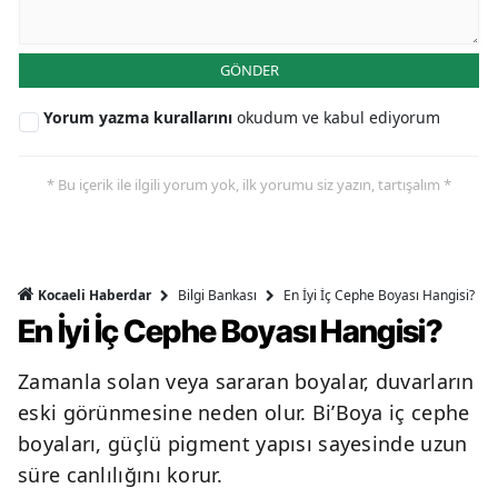
GÖNDER
Yorum yazma kurallarını
okudum ve kabul ediyorum
* Bu içerik ile ilgili yorum yok, ilk yorumu siz yazın, tartışalım *
Bilgi Bankası
En İyi İç Cephe Boyası Hangisi?
Kocaeli Haberdar
En İyi İç Cephe Boyası Hangisi?
Zamanla solan veya sararan boyalar, duvarların
eski görünmesine neden olur. Bi’Boya iç cephe
boyaları, güçlü pigment yapısı sayesinde uzun
süre canlılığını korur.