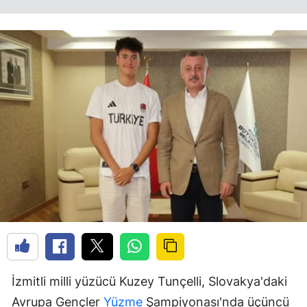
İzmitli milli yüzücü Kuzey Tunçelli, Slovakya'daki
Avrupa Gençler
Yüzme
Şampiyonası'nda üçüncü