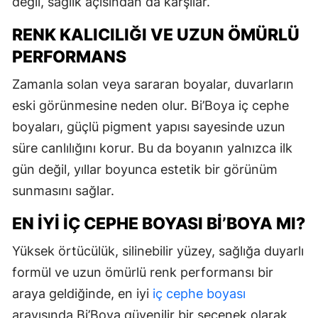
değil, sağlık açısından da karşılar.
RENK KALICILIĞI VE UZUN ÖMÜRLÜ
PERFORMANS
Zamanla solan veya sararan boyalar, duvarların
eski görünmesine neden olur. Bi’Boya iç cephe
boyaları, güçlü pigment yapısı sayesinde uzun
süre canlılığını korur. Bu da boyanın yalnızca ilk
gün değil, yıllar boyunca estetik bir görünüm
sunmasını sağlar.
EN İYI İÇ CEPHE BOYASI BI’BOYA MI?
Yüksek örtücülük, silinebilir yüzey, sağlığa duyarlı
formül ve uzun ömürlü renk performansı bir
araya geldiğinde, en iyi
iç cephe boyası
arayışında Bi’Boya güvenilir bir seçenek olarak