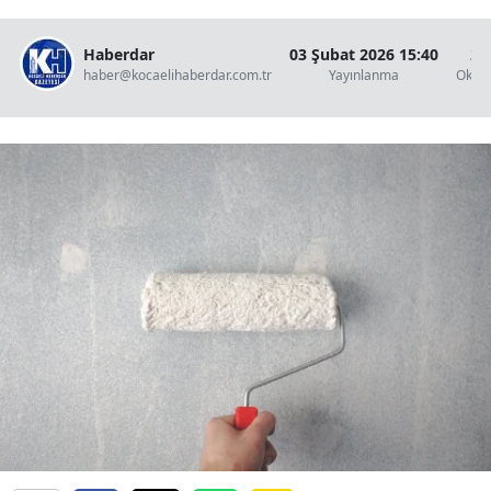
Haberdar
03 Şubat 2026 15:40
2 
haber@kocaelihaberdar.com.tr
Yayınlanma
Okun