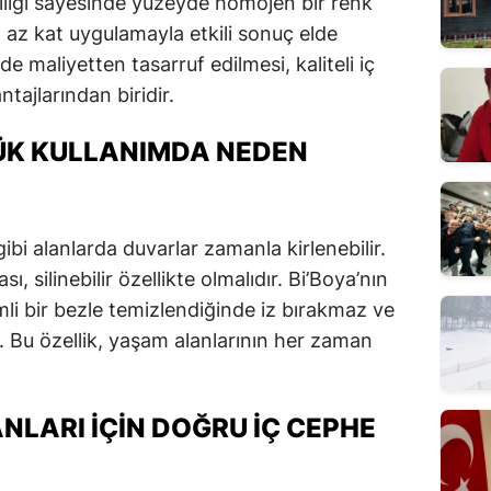
lliği sayesinde yüzeyde homojen bir renk
 az kat uygulamayla etkili sonuç elde
 maliyetten tasarruf edilmesi, kaliteli iç
tajlarından biridir.
LÜK KULLANIMDA NEDEN
bi alanlarda duvarlar zamanla kirlenebilir.
, silinebilir özellikte olmalıdır. Bi’Boya’nın
emli bir bezle temizlendiğinde iz bırakmaz ve
Bu özellik, yaşam alanlarının her zaman
NLARI İÇIN DOĞRU İÇ CEPHE