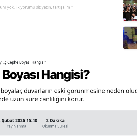
yorum yok, ilk yorumu siz yazın, tartışalım *
İyi İç Cephe Boyası Hangisi?
e Boyası Hangisi?
oyalar, duvarların eski görünmesine neden olur. 
de uzun süre canlılığını korur.
3 Şubat 2026 15:40
2 Dakika
Yayınlanma
Okunma Süresi