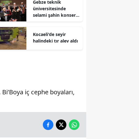
Gebze teknik
üniversitesinde
Malatya
selami şahin konseri
coşkuyla karşılandı
Manisa
Kocaeli'de seyir
Kahramanmaraş
halindeki tır alev aldı
Mardin
Muğla
Muş
Nevşehir
Bi’Boya iç cephe boyaları,
Niğde
Ordu
Rize
Sakarya