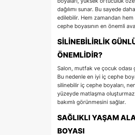
boyaları, yüksek örtücülük öze
dağılımı sunar. Bu sayede daha
edilebilir. Hem zamandan hem de
cephe boyasının en önemli avan
SILINEBILIRLIK GÜN
ÖNEMLIDIR?
Salon, mutfak ve çocuk odası gi
Bu nedenle en iyi iç cephe boyası
silinebilir iç cephe boyaları, n
yüzeyde matlaşma oluşturmaz. 
bakımlı görünmesini sağlar.
SAĞLIKLI YAŞAM ALA
BOYASI