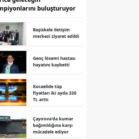
mpiyonlarını buluşturuyor
Edirne
Elazığ
Başiskele iletişim
Erzincan
merkezi ziyaret edildi
Erzurum
Genç lösemi hastası
Eskişehir
hayatını kaybetti
Gaziantep
Giresun
Kocaelide tüp
fiyatları iki ayda 320
Gümüşhane
TL arttı
Hakkari
Çayırova'da kumar
Hatay
bağımlılığına karşı
mücadele ediyor
Isparta