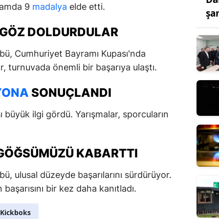
plamda 9
madalya
elde etti.
şa
A GÖZ DOLDURDULAR
lübü, Cumhuriyet Bayramı Kupası'nda
, turnuvada önemli bir başarıya ulaştı.
YONA
SONUÇLANDI
büyük ilgi gördü. Yarışmalar, sporcuların
 GÖĞSÜMÜZÜ KABARTTI
bü, ulusal düzeyde başarılarını sürdürüyor.
 başarısını bir kez daha kanıtladı.
Kickboks