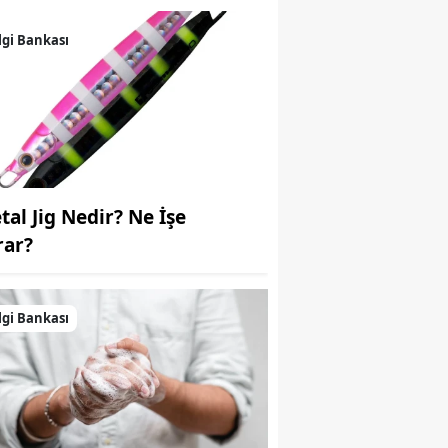
Samsun
lgi Bankası
Siirt
Sinop
Sivas
Tekirdağ
tal Jig Nedir? Ne İşe
Tokat
rar?
Trabzon
lgi Bankası
Tunceli
Şanlıurfa
Uşak
Van