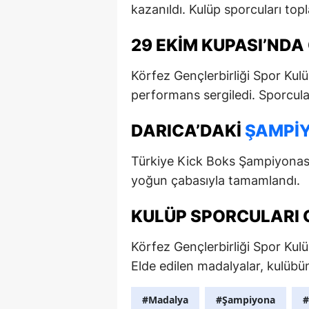
kazanıldı. Kulüp sporcuları to
29 EKIM KUPASI’ND
Körfez Gençlerbirliği Spor Ku
performans sergiledi. Sporcular
DARICA’DAKI
ŞAMPI
Türkiye Kick Boks Şampiyonası 
yoğun çabasıyla tamamlandı.
KULÜP SPORCULARI
Körfez Gençlerbirliği Spor Kulü
Elde edilen madalyalar, kulübün
#Madalya
#Şampiyona
#