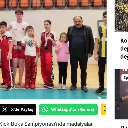
Ko
de
değ
Sp
X'de Paylaş
Whatsapp'tan Gönder
 Kick Boks Şampiyonası'nda madalyalar
Da