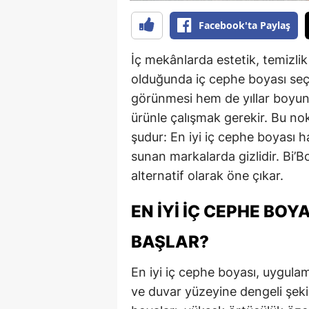
Facebook'ta Paylaş
İç mekânlarda estetik, temizli
olduğunda iç cephe boyası seç
görünmesi hem de yıllar boyun
ürünle çalışmak gerekir. Bu no
şudur: En iyi iç cephe boyası h
sunan markalarda gizlidir. Bi’B
alternatif olarak öne çıkar.
EN İYI İÇ CEPHE BOY
BAŞLAR?
En iyi iç cephe boyası, uygul
ve duvar yüzeyine dengeli şeki