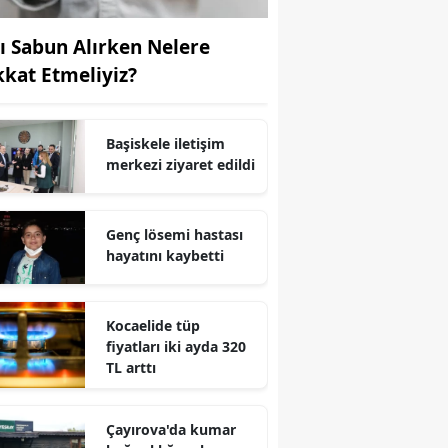
Yozgat
vı Sabun Alırken Nelere
kkat Etmeliyiz?
Zonguldak
Aksaray
Başiskele iletişim
Bayburt
merkezi ziyaret edildi
Karaman
Genç lösemi hastası
Kırıkkale
hayatını kaybetti
Batman
Şırnak
Kocaelide tüp
fiyatları iki ayda 320
Bartın
TL arttı
Ardahan
Çayırova'da kumar
Iğdır