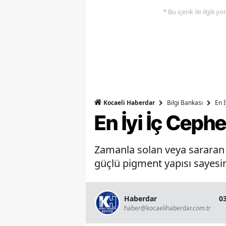
* Bu içerik ile ilgili 
Bilgi Bankası
En 
Kocaeli Haberdar
En İyi İç Ceph
Zamanla solan veya sararan b
güçlü pigment yapısı sayesin
Haberdar
0
haber@kocaelihaberdar.com.tr