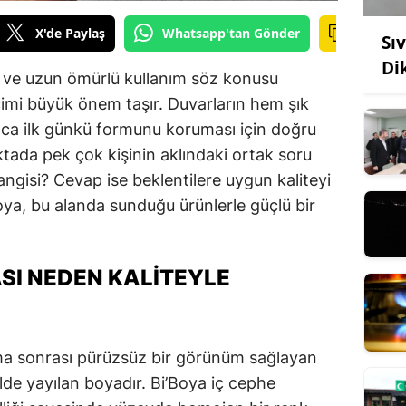
X'de Paylaş
Whatsapp'tan Gönder
Sı
Di
k ve uzun ömürlü kullanım söz konusu
imi büyük önem taşır. Duvarların hem şık
ca ilk günkü formunu koruması için doğru
ktada pek çok kişinin aklındaki ortak soru
angisi? Cevap ise beklentilere uygun kaliteyi
oya, bu alanda sunduğu ürünlerle güçlü bir
ASI NEDEN KALITEYLE
ama sonrası pürüzsüz bir görünüm sağlayan
lde yayılan boyadır. Bi’Boya iç cephe