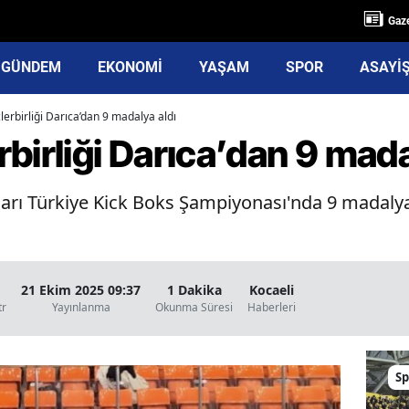
Gaze
GÜNDEM
EKONOMİ
YAŞAM
SPOR
ASAYİ
erbirliği Darıca’dan 9 madalya aldı
birliği Darıca’dan 9 mada
uları Türkiye Kick Boks Şampiyonası'nda 9 madaly
21 Ekim 2025 09:37
1 Dakika
Kocaeli
tr
Yayınlanma
Okunma Süresi
Haberleri
Sp