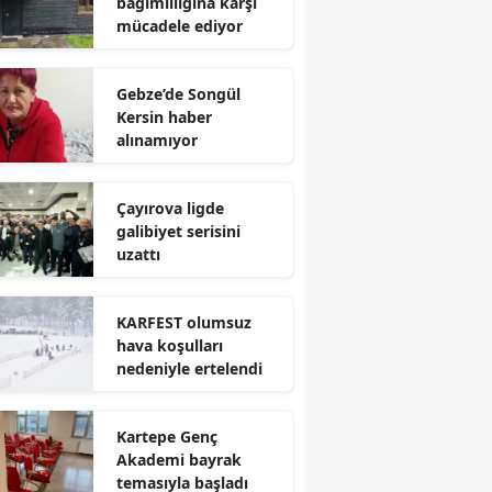
bağımlılığına karşı
mücadele ediyor
Yalova
Karabük
Gebze’de Songül
Kersin haber
Kilis
alınamıyor
Osmaniye
Çayırova ligde
Düzce
galibiyet serisini
uzattı
KARFEST olumsuz
hava koşulları
nedeniyle ertelendi
Kartepe Genç
Akademi bayrak
temasıyla başladı