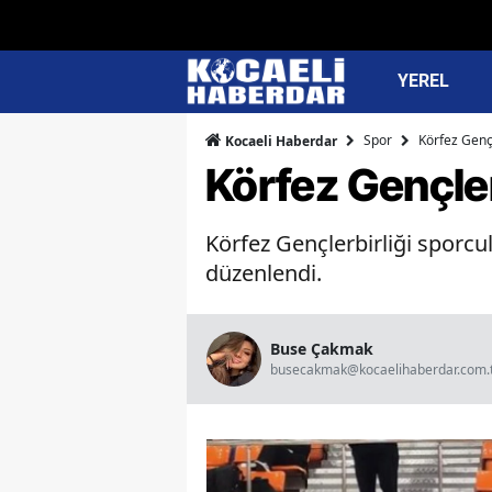
YEREL
Spor
Körfez Gençl
Kocaeli Haberdar
Körfez Gençler
Körfez Gençlerbirliği sporc
düzenlendi.
Buse Çakmak
busecakmak@kocaelihaberdar.com.