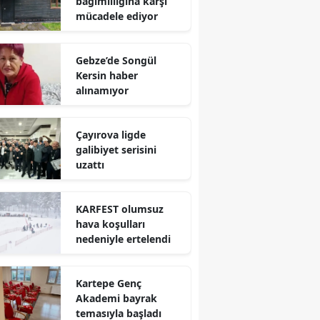
bağımlılığına karşı
mücadele ediyor
Mersin
İstanbul
Gebze’de Songül
Kersin haber
İzmir
alınamıyor
Kars
Çayırova ligde
Kastamonu
galibiyet serisini
uzattı
Kayseri
Kırklareli
KARFEST olumsuz
hava koşulları
Kırşehir
nedeniyle ertelendi
Kocaeli
Kartepe Genç
Konya
Akademi bayrak
Kütahya
temasıyla başladı