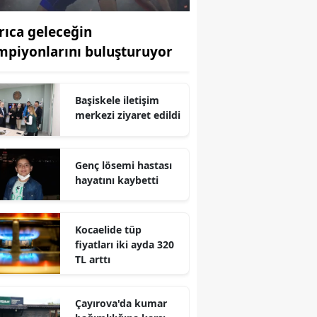
Edirne
rıca geleceğin
Elazığ
mpiyonlarını buluşturuyor
Erzincan
Başiskele iletişim
Erzurum
merkezi ziyaret edildi
Eskişehir
Gaziantep
Genç lösemi hastası
hayatını kaybetti
Giresun
Gümüşhane
Kocaelide tüp
fiyatları iki ayda 320
Hakkari
TL arttı
Hatay
Çayırova'da kumar
Isparta