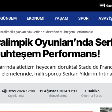
Gaze
GÜNDEM
EKONOMİ
YAŞAM
SPOR
ASAYİ
Paralimpik Oyunları’nda Serkan Yıldırım’dan Muhteşem Performans!
ralimpik Oyunları’nda Se
Muhteşem Performans!
rı’nda atletizm heyecanı dorukta! Stade de Franc
 elemelerinde, milli sporcu Serkan Yıldırım fırtına 
1 Ağustos 2024 17:08
31 Ağustos 2024 17:13
1 Dakika
Yayınlanma
Güncellenme
Okunma Süresi