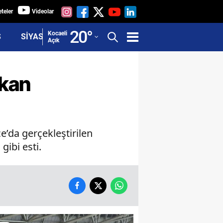
teler
Videolar
Adana
20
°
Kocaeli
Ş
SİYASET
Açık
Adıyaman
Afyonkarahisar
rkan
Ağrı
Amasya
e’da gerçekleştirilen
Ankara
gibi esti.
Antalya
Artvin
Aydın
Balıkesir