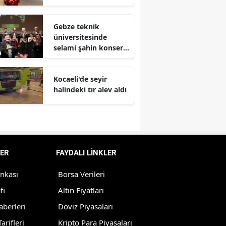
Malatya
Gebze teknik
Manisa
üniversitesinde
selami şahin konseri
Kahramanmaraş
coşkuyla karşılandı
Mardin
Kocaeli'de seyir
halindeki tır alev aldı
Muğla
Muş
Nevşehir
ER
FAYDALI LİNKLER
Niğde
ankası
Borsa Verileri
Ordu
fi
Altın Fiyatları
Rize
aberleri
Döviz Piyasaları
arifleri
Kripto Para Piyasaları
Sakarya