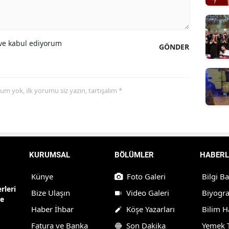
e kabul ediyorum
GÖNDER
yorum yok, ilk yorumu siz yazın, tartışalım *
KURUMSAL
BÖLÜMLER
HABERL
Künye
Foto Galeri
Bilgi B
rleri
Bize Ulaşın
Video Galeri
Biyogra
ne
Haber İhbar
Köşe Yazarları
Bilim H
Fatura ve Banka
Son Dakika
Yemek T