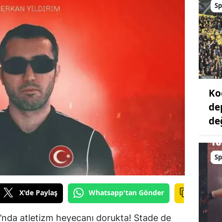
Sp
Ko
de
değ
Sp
X'de Paylaş
Whatsapp'tan Gönder
ı’nda atletizm heyecanı dorukta! Stade de