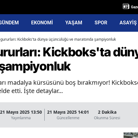
Gaze
GÜNDEM
EKONOMİ
YAŞAM
SPOR
ASAYİŞ
 gururları: Kickboks'ta dünya üçüncülüğü ve maratonda şampiyonluk
ururları: Kickboks'ta dü
 şampiyonluk
rı madalya kürsüsünü boş bırakmıyor! Kickboksçu
e etti. İşte detaylar...
21 Mayıs 2025 13:50
21 Mayıs 2025 14:01
2 Dakika
Yayınlanma
Güncellenme
Okunma Süresi