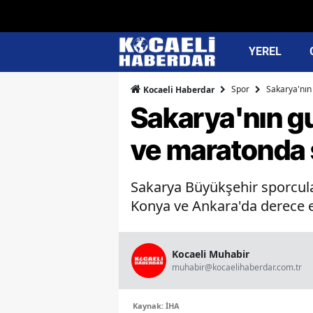
YEREL
Spor
Sakarya'nın
Kocaeli Haberdar
Sakarya'nın g
ve maratonda
Sakarya Büyükşehir sporcula
Konya ve Ankara'da derece eld
Kocaeli Muhabir
muhabir@kocaelihaberdar.com.tr
Kaynak: İHA