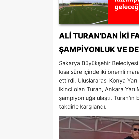
geleceği
ALI TURAN'DAN İKI 
ŞAMPIYONLUK VE D
Sakarya Büyükşehir Belediyesi S
kısa süre içinde iki önemli mar
ettirdi. Uluslararası Konya Ya
ikinci olan Turan, Ankara Yarı
şampiyonluğa ulaştı. Turan'ın
takdirle karşılandı.