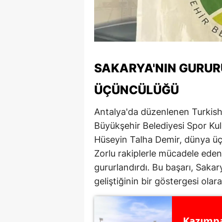
SAKARYA'NIN GURUR
ÜÇÜNCÜLÜĞÜ
Antalya'da düzenlenen Turkis
Büyükşehir Belediyesi Spor Ku
Hüseyin Talha Demir, dünya üçü
Zorlu rakiplerle mücadele eden
gururlandırdı. Bu başarı, Sak
geliştiğinin bir göstergesi olara
Kazımpa