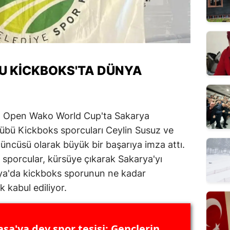
U KICKBOKS'TA DÜNYA
h Open Wako World Cup'ta Sakarya
lübü Kickboks sporcuları Ceylin Susuz ve
ncüsü olarak büyük bir başarıya imza attı.
 sporcular, kürsüye çıkarak Sakarya'yı
arya'da kickboks sporunun ne kadar
k kabul ediliyor.
şa'ya dev spor tesisi: Gençlerin