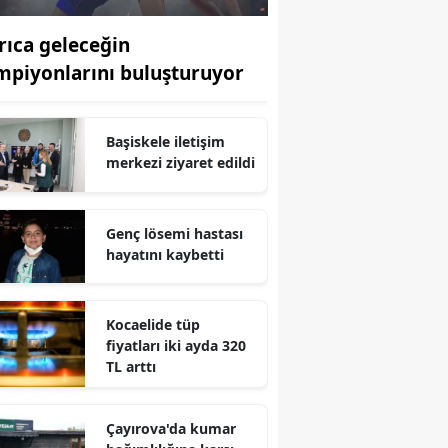
Edirne
rıca geleceğin
Elazığ
mpiyonlarını buluşturuyor
Erzincan
Başiskele iletişim
Erzurum
merkezi ziyaret edildi
Eskişehir
Gaziantep
Genç lösemi hastası
hayatını kaybetti
Giresun
Gümüşhane
Kocaelide tüp
fiyatları iki ayda 320
Hakkari
TL arttı
Hatay
Çayırova'da kumar
Isparta