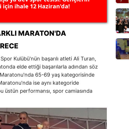
 için ihale 12 Haziran'da!
FARKLI MARATON'DA
ERECE
por Kulübü'nün başarılı atleti Ali Turan,
atonda elde ettiği başarılarla adından söz
rı Maratonu'nda 65-69 yaş kategorisinde
 Maratonu'nda ise aynı kategoride
 bu üstün performansı, spor camiasında