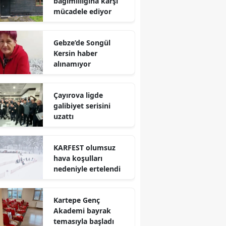
bağımlılığına karşı
mücadele ediyor
Mersin
İstanbul
Gebze’de Songül
Kersin haber
İzmir
alınamıyor
Kars
Çayırova ligde
Kastamonu
galibiyet serisini
uzattı
Kayseri
Kırklareli
KARFEST olumsuz
hava koşulları
Kırşehir
nedeniyle ertelendi
Kocaeli
Kartepe Genç
Konya
Akademi bayrak
Kütahya
temasıyla başladı