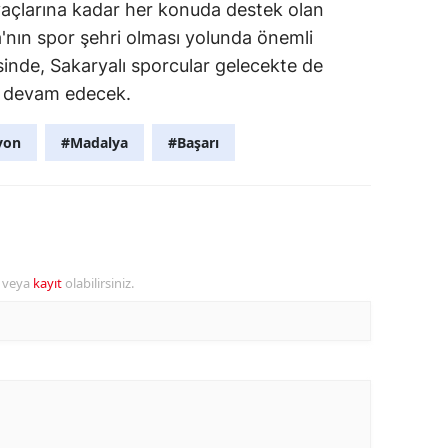
açlarına kadar her konuda destek olan
'nın spor şehri olması yolunda önemli
sinde, Sakaryalı sporcular gelecekte de
a devam edecek.
yon
#Madalya
#Başarı
r veya
kayıt
olabilirsiniz.