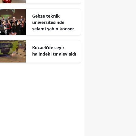
Malatya
Gebze teknik
Manisa
üniversitesinde
selami şahin konseri
Kahramanmaraş
coşkuyla karşılandı
Mardin
Kocaeli'de seyir
halindeki tır alev aldı
Muğla
Muş
Nevşehir
Niğde
Ordu
Rize
Sakarya