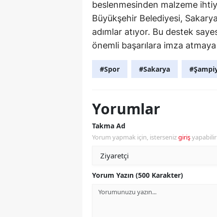
beslenmesinden malzeme ihtiy
Büyükşehir Belediyesi, Sakarya
adımlar atıyor. Bu destek saye
önemli başarılara imza atmay
#Spor
#Sakarya
#Şampi
Yorumlar
Takma Ad
Yorum yapmak için, isterseniz
giriş
yapabili
Yorum Yazın (500 Karakter)