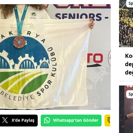
Sp
Ko
de
değ
Sp
X'de Paylaş
Whatsapp'tan Gönder