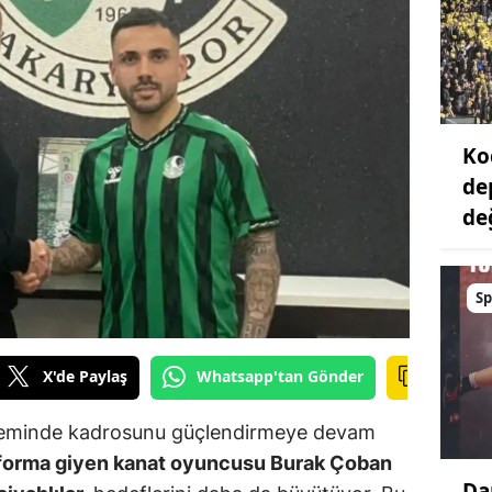
Ko
de
değ
Sp
X'de Paylaş
Whatsapp'tan Gönder
öneminde kadrosunu güçlendirmeye devam
e forma giyen kanat oyuncusu Burak Çoban
Da