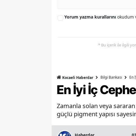
Yorum yazma kurallarını
okudum v
* Bu içerik ile ilgili 
Bilgi Bankası
En 
Kocaeli Haberdar
En İyi İç Ceph
Zamanla solan veya sararan b
güçlü pigment yapısı sayesin
Haberdar
0