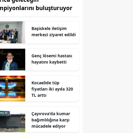
mpiyonlarını buluşturuyor
Edirne
Elazığ
Başiskele iletişim
Erzincan
merkezi ziyaret edildi
Erzurum
Genç lösemi hastası
Eskişehir
hayatını kaybetti
Gaziantep
Giresun
Kocaelide tüp
fiyatları iki ayda 320
Gümüşhane
TL arttı
Hakkari
Çayırova'da kumar
Hatay
bağımlılığına karşı
mücadele ediyor
Isparta