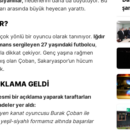
iyahlılar,
hedeflerini daha da büyütüyor. Bu
şa
ları arasında büyük heyecan yarattı.
R?
ok yönlü bir oyuncu olarak tanınıyor.
Iğdır
ormans sergileyen 27 yaşındaki futbolcu
,
ıyla dikkat çekiyor. Genç yaşına rağmen
mış olan Çoban, Sakaryaspor’un hücum
k.
IKLAMA GELDI
resmi bir açıklama yaparak taraftarları
adeler yer aldı:
giyen kanat oyuncusu Burak Çoban ile
eşil-siyahlı formamız altında başarılar