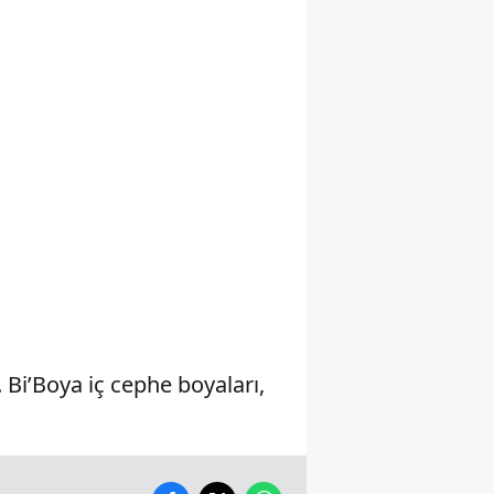
Yalova
Karabük
Kilis
Osmaniye
Düzce
Bi’Boya iç cephe boyaları,