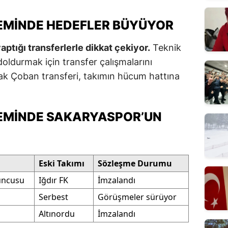
EMINDE HEDEFLER BÜYÜYOR
ptığı transferlerle dikkat çekiyor.
Teknik
 doldurmak için transfer çalışmalarını
ak Çoban transferi, takımın hücum hattına
EMINDE SAKARYASPOR’UN
Eski Takımı
Sözleşme Durumu
uncusu
Iğdır FK
İmzalandı
Serbest
Görüşmeler sürüyor
Altınordu
İmzalandı