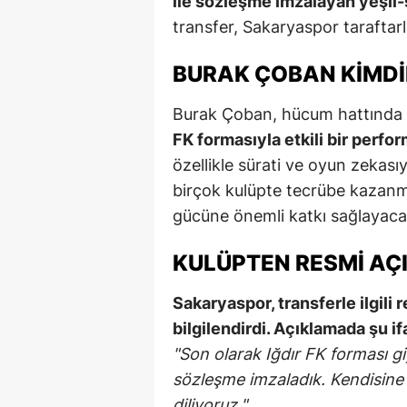
ile sözleşme imzalayan yeşil-s
transfer, Sakaryaspor taraftar
BURAK ÇOBAN KIMDI
Burak Çoban, hücum hattında ç
FK formasıyla etkili bir perf
özellikle sürati ve oyun zekas
birçok kulüpte tecrübe kazan
gücüne önemli katkı sağlayaca
KULÜPTEN RESMI AÇ
Sakaryaspor, transferle ilgili 
bilgilendirdi. Açıklamada şu if
"Son olarak Iğdır FK forması 
sözleşme imzaladık. Kendisine y
diliyoruz."