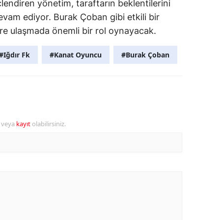
çlendiren yönetim, taraftarın beklentilerini
evam ediyor. Burak Çoban gibi etkili bir
re ulaşmada önemli bir rol oynayacak.
#Iğdır Fk
#Kanat Oyuncu
#Burak Çoban
r veya
kayıt
olabilirsiniz.