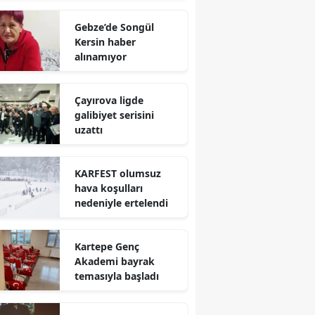
Mersin
Gebze’de Songül
Kersin haber
İstanbul
alınamıyor
İzmir
Çayırova ligde
Kars
galibiyet serisini
uzattı
Kastamonu
Kayseri
KARFEST olumsuz
hava koşulları
Kırklareli
nedeniyle ertelendi
Kırşehir
Kartepe Genç
Kocaeli
Akademi bayrak
temasıyla başladı
Konya
Kütahya