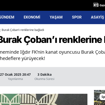
Gaze
GÜNDEM
EKONOMİ
YAŞAM
SPOR
ASAYİŞ
, Burak Çoban’ı renklerine bağladı
urak Çoban’ı renklerine 
öneminde Iğdır FK’nin kanat oyuncusu Burak Çoba
 hedeflere yürüyecek!
27 Ocak 2025 20:47
3 Dakika
Yayınlanma
Okunma Süresi
Sp