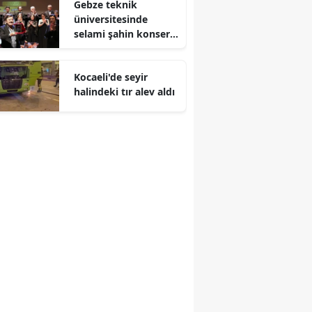
Gebze teknik
üniversitesinde
Malatya
selami şahin konseri
coşkuyla karşılandı
Manisa
Kocaeli'de seyir
Kahramanmaraş
halindeki tır alev aldı
Mardin
Muğla
Muş
Nevşehir
Niğde
Ordu
Rize
Sakarya