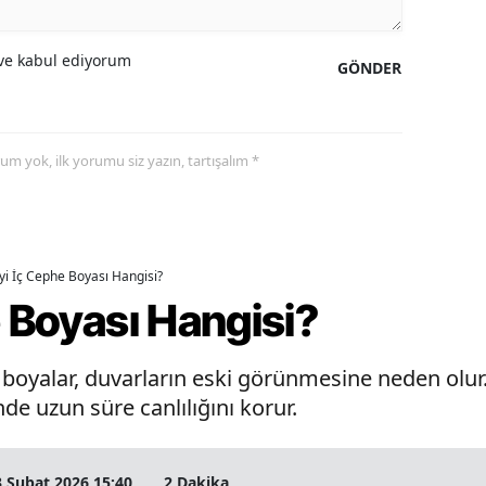
e kabul ediyorum
GÖNDER
yorum yok, ilk yorumu siz yazın, tartışalım *
İyi İç Cephe Boyası Hangisi?
e Boyası Hangisi?
oyalar, duvarların eski görünmesine neden olur. 
de uzun süre canlılığını korur.
3 Şubat 2026 15:40
2 Dakika