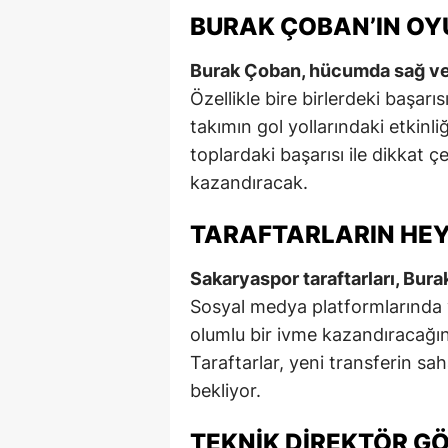
BURAK ÇOBAN’IN OYU
Burak Çoban, hücumda sağ ve s
Özellikle bire birlerdeki başarı
takımın gol yollarındaki etkinli
toplardaki başarısı ile dikkat 
kazandıracak.
TARAFTARLARIN HEY
Sakaryaspor taraftarları, Bu
Sosyal medya platformlarında 
olumlu bir ivme kazandıracağın
Taraftarlar, yeni transferin sah
bekliyor.
TEKNIK DIREKTÖR G