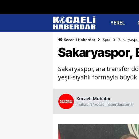
YEREL
Spor
Sakaryaspor
Kocaeli Haberdar
Sakaryaspor, B
Sakaryaspor, ara transfer d
yeşil-siyahlı formayla büyük
Kocaeli Muhabir
muhabir@kocaelihaberdar.com.tr