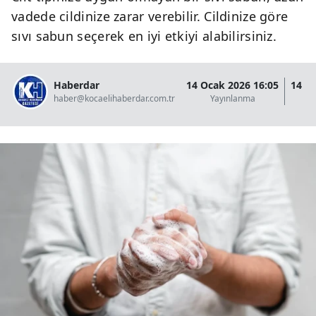
vadede cildinize zarar verebilir. Cildinize göre
sıvı sabun seçerek en iyi etkiyi alabilirsiniz.
Haberdar
14 Ocak 2026 16:05
14 O
haber@kocaelihaberdar.com.tr
Yayınlanma
G