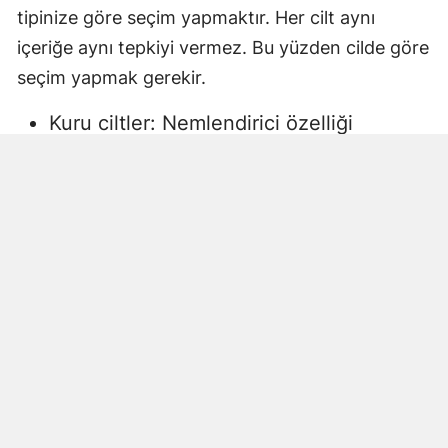
tipinize göre seçim yapmaktır. Her cilt aynı
içeriğe aynı tepkiyi vermez. Bu yüzden cilde göre
seçim yapmak gerekir.
Kuru ciltler: Nemlendirici özelliği
yüksek, gliserin veya doğal yağlar
içeren sıvı sabunlar tercih edilmelidir.
Aksi halde ciltte kuruma, gerginlik ve
pullanma görülebilir.
Yağlı ciltler: Fazla ağır yağlar içermeyen,
cildi kurutmadan arındıran ürünler daha
uygun olacaktır.
Hassas ciltler: Parfümsüz, alkol
içermeyen ve dermatolojik olarak test
edilmiş ürünler önerilir. Aksi halde ciltte
beklenmeyen etkiler görülebilir.