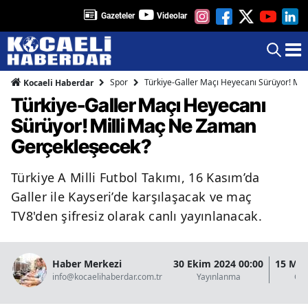
Gazeteler
Videolar
Spor
Türkiye-Galler Maçı Heyecanı Sürüyor! Mi
Kocaeli Haberdar
Türkiye-Galler Maçı Heyecanı
Sürüyor! Milli Maç Ne Zaman
Gerçekleşecek?
Türkiye A Milli Futbol Takımı, 16 Kasım’da
Galler ile Kayseri’de karşılaşacak ve maç
TV8'den şifresiz olarak canlı yayınlanacak.
Haber Merkezi
30 Ekim 2024 00:00
15 Mar
info@kocaelihaberdar.com.tr
Yayınlanma
Gün