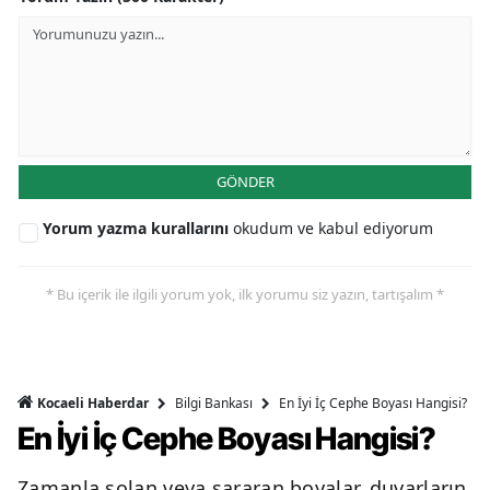
GÖNDER
Yorum yazma kurallarını
okudum ve kabul ediyorum
* Bu içerik ile ilgili yorum yok, ilk yorumu siz yazın, tartışalım *
Bilgi Bankası
En İyi İç Cephe Boyası Hangisi?
Kocaeli Haberdar
En İyi İç Cephe Boyası Hangisi?
Zamanla solan veya sararan boyalar, duvarların