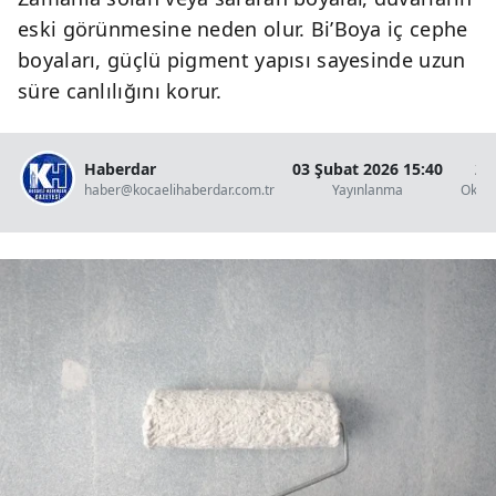
eski görünmesine neden olur. Bi’Boya iç cephe
boyaları, güçlü pigment yapısı sayesinde uzun
süre canlılığını korur.
Haberdar
03 Şubat 2026 15:40
2 
haber@kocaelihaberdar.com.tr
Yayınlanma
Okun