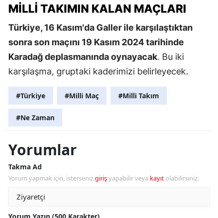
MILLI TAKIMIN KALAN MAÇLARI
Türkiye, 16 Kasım'da Galler ile karşılaştıktan
sonra son maçını 19 Kasım 2024 tarihinde
Karadağ deplasmanında oynayacak
. Bu iki
karşılaşma, gruptaki kaderimizi belirleyecek.
#Türkiye
#Milli Maç
#Milli Takım
#Ne Zaman
Yorumlar
Takma Ad
Yorum yapmak için, isterseniz
giriş
yapabilir veya
kayıt
olabilirsiniz.
Yorum Yazın (500 Karakter)