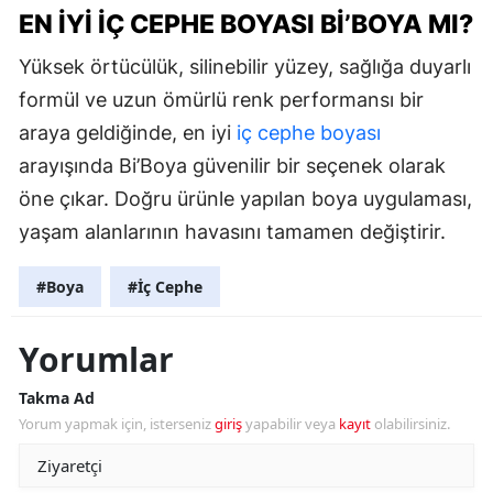
EN İYI İÇ CEPHE BOYASI BI’BOYA MI?
Yüksek örtücülük, silinebilir yüzey, sağlığa duyarlı
formül ve uzun ömürlü renk performansı bir
araya geldiğinde, en iyi
iç cephe boyası
arayışında Bi’Boya güvenilir bir seçenek olarak
öne çıkar. Doğru ürünle yapılan boya uygulaması,
yaşam alanlarının havasını tamamen değiştirir.
#Boya
#İç Cephe
Yorumlar
Takma Ad
Yorum yapmak için, isterseniz
giriş
yapabilir veya
kayıt
olabilirsiniz.