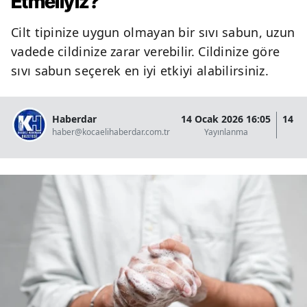
Etmeliyiz?
Cilt tipinize uygun olmayan bir sıvı sabun, uzun
vadede cildinize zarar verebilir. Cildinize göre
sıvı sabun seçerek en iyi etkiyi alabilirsiniz.
Haberdar
14 Ocak 2026 16:05
14 O
haber@kocaelihaberdar.com.tr
Yayınlanma
G