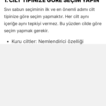
1. CILT TIPINIZE GÖRE SEÇIM YAPIN
Sıvı sabun seçiminin ilk ve en önemli adımı cilt
tipinize göre seçim yapmaktır. Her cilt aynı
içeriğe aynı tepkiyi vermez. Bu yüzden cilde göre
seçim yapmak gerekir.
Kuru ciltler: Nemlendirici özelliği
yüksek, gliserin veya doğal yağlar
içeren sıvı sabunlar tercih edilmelidir.
Aksi halde ciltte kuruma, gerginlik ve
pullanma görülebilir.
Yağlı ciltler: Fazla ağır yağlar içermeyen,
cildi kurutmadan arındıran ürünler daha
uygun olacaktır.
Hassas ciltler: Parfümsüz, alkol
içermeyen ve dermatolojik olarak test