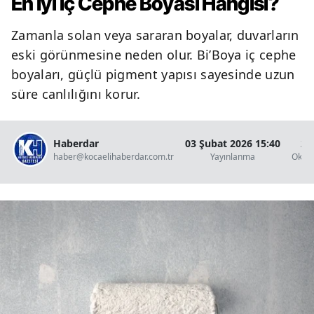
En İyi İç Cephe Boyası Hangisi?
Zamanla solan veya sararan boyalar, duvarların
eski görünmesine neden olur. Bi’Boya iç cephe
boyaları, güçlü pigment yapısı sayesinde uzun
süre canlılığını korur.
Haberdar
03 Şubat 2026 15:40
2 
haber@kocaelihaberdar.com.tr
Yayınlanma
Okun