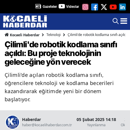
Gazeteler
Videolar
Teknoloji
Çilimli'de robotik kodlama sınıfı açıldı
Kocaeli Haberdar
Çilimli'de robotik kodlama sınıfı
açıldı: Bu proje teknolojinin
geleceğine yön verecek
Çilimli'de açılan robotik kodlama sınıfı,
öğrencilere teknoloji ve kodlama becerileri
kazandırarak eğitimde yeni bir dönem
başlatıyor.
Haberdar
05 Şubat 2025 14:18
2 
haber@kocaelihaberdar.com.tr
Yayınlanma
Okun