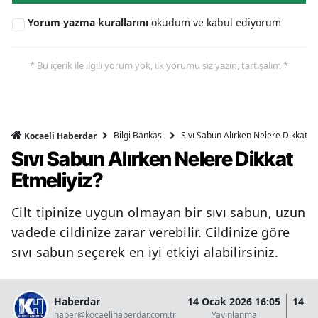
Yorum yazma kurallarını
okudum ve kabul ediyorum
* Bu içerik ile ilgili yorum yok, ilk yorumu siz yazın, tartışalım *
Bilgi Bankası
Sıvı Sabun Alırken Nelere Dikkat Et
Kocaeli Haberdar
Sıvı Sabun Alırken Nelere Dikkat
Etmeliyiz?
Cilt tipinize uygun olmayan bir sıvı sabun, uzun
vadede cildinize zarar verebilir. Cildinize göre
sıvı sabun seçerek en iyi etkiyi alabilirsiniz.
Haberdar
14 Ocak 2026 16:05
14 O
haber@kocaelihaberdar.com.tr
Yayınlanma
G