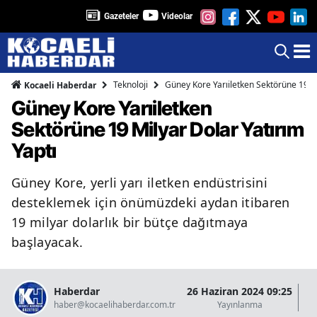
Gazeteler
Videolar
Teknoloji
Güney Kore Yarıiletken Sektörüne 19 Mi
Kocaeli Haberdar
Güney Kore Yarıiletken
Sektörüne 19 Milyar Dolar Yatırım
Yaptı
Güney Kore, yerli yarı iletken endüstrisini
desteklemek için önümüzdeki aydan itibaren
19 milyar dolarlık bir bütçe dağıtmaya
başlayacak.
Haberdar
26 Haziran 2024 09:25
07
haber@kocaelihaberdar.com.tr
Yayınlanma