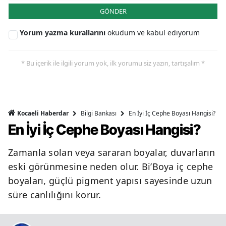
GÖNDER
Yorum yazma kurallarını
okudum ve kabul ediyorum
* Bu içerik ile ilgili yorum yok, ilk yorumu siz yazın, tartışalım *
Bilgi Bankası
En İyi İç Cephe Boyası Hangisi?
Kocaeli Haberdar
En İyi İç Cephe Boyası Hangisi?
Zamanla solan veya sararan boyalar, duvarların
eski görünmesine neden olur. Bi’Boya iç cephe
boyaları, güçlü pigment yapısı sayesinde uzun
süre canlılığını korur.