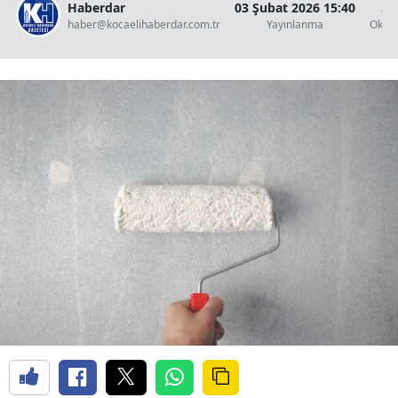
Haberdar
03 Şubat 2026 15:40
2 
haber@kocaelihaberdar.com.tr
Yayınlanma
Okun