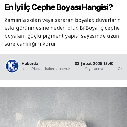
En İyi İç Cephe Boyası Hangisi?
Zamanla solan veya sararan boyalar, duvarların
eski görünmesine neden olur. Bi’Boya iç cephe
boyaları, güçlü pigment yapısı sayesinde uzun
süre canlılığını korur.
Haberdar
03 Şubat 2026 15:40
2 
haber@kocaelihaberdar.com.tr
Yayınlanma
Okun