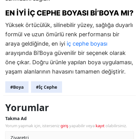
EN İYI İÇ CEPHE BOYASI BI’BOYA MI?
Yüksek örtücülük, silinebilir yüzey, sağlığa duyarlı
formül ve uzun ömürlü renk performansı bir
araya geldiğinde, en iyi
iç cephe boyası
arayışında Bi’Boya güvenilir bir seçenek olarak
öne çıkar. Doğru ürünle yapılan boya uygulaması,
yaşam alanlarının havasını tamamen değiştirir.
#Boya
#İç Cephe
Yorumlar
Takma Ad
Yorum yapmak için, isterseniz
giriş
yapabilir veya
kayıt
olabilirsiniz.