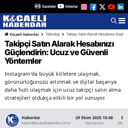
Gazeteler
Videolar
Teknoloji
Takipçi Satın Alarak Hesabınızı Güçlen
Kocaeli Haberdar
Takipçi Satın Alarak Hesabınızı
Güçlendirin: Ucuz ve Güvenli
Yöntemler
Instagram'da büyük kitlelere ulaşmak,
görünürlüğünüzü artırmak ve dijital başarıya
daha hızlı ulaşmak için ucuz takipçi satın alma
stratejileri oldukça etkili bir yol sunuyor.
Haberdar
29 Ekim 2025 10:48
5 D
haber@kocaelihaberdar.com.tr
Yayınlanma
Okunm