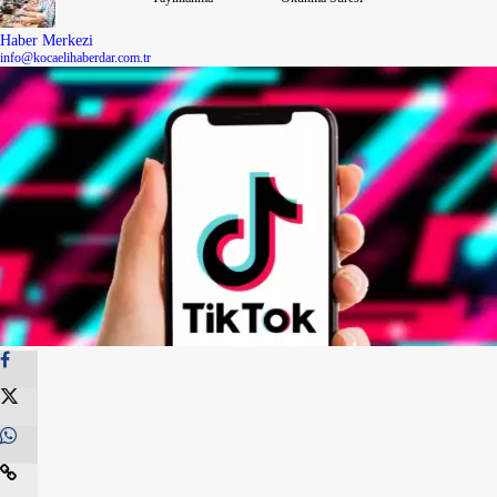
Bilecik
Haber Merkezi
info@kocaelihaberdar.com.tr
Bingöl
Bitlis
Bolu
Burdur
Bursa
Çanakkale
Çankırı
Çorum
Denizli
Diyarbakır