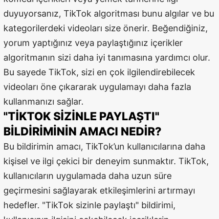
duyuyorsanız, TikTok algoritması bunu algılar ve bu
Samsun
kategorilerdeki videoları size önerir. Beğendiğiniz,
Siirt
yorum yaptığınız veya paylaştığınız içerikler
Sinop
algoritmanın sizi daha iyi tanımasına yardımcı olur.
Bu sayede TikTok, sizi en çok ilgilendirebilecek
Sivas
videoları öne çıkararak uygulamayı daha fazla
Tekirdağ
kullanmanızı sağlar.
"TIKTOK SIZINLE PAYLAŞTI"
Tokat
BILDIRIMININ AMACI NEDIR?
Trabzon
Bu bildirimin amacı, TikTok’un kullanıcılarına daha
Tunceli
kişisel ve ilgi çekici bir deneyim sunmaktır. TikTok,
kullanıcıların uygulamada daha uzun süre
Şanlıurfa
geçirmesini sağlayarak etkileşimlerini artırmayı
Uşak
hedefler. "TikTok sizinle paylaştı" bildirimi,
Van