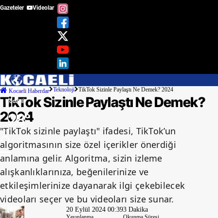
Gazeteler
Videolar
Adana
Adıyaman
Afyonkarahisar
Ağrı
Teknoloji
TikTok Sizinle Paylaştı Ne Demek? 2024
Kocaeli Haberdar
TikTok Sizinle Paylaştı Ne Demek?
Kocaeli
Amasya
Açık
2024
28
°
Ankara
"TikTok sizinle paylaştı" ifadesi, TikTok’un
algoritmasının size özel içerikler önerdiği
Antalya
anlamına gelir. Algoritma, sizin izleme
Artvin
alışkanlıklarınıza, beğenilerinize ve
etkileşimlerinize dayanarak ilgi çekebilecek
Aydın
videoları seçer ve bu videoları size sunar.
Balıkesir
20 Eylül 2024 00:39
3 Dakika
Yayınlanma
Okunma Süresi