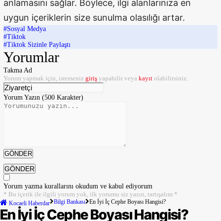
anlamasını sağlar. Böylece, ilgi alanlarınıza en
uygun içeriklerin size sunulma olasılığı artar.
Yalova
#Sosyal Medya
#Tiktok
Karabük
#Tiktok Sizinle Paylaştı
Yorumlar
Kilis
Takma Ad
Yorum yapmak için, isterseniz
giriş
yapabilir veya
kayıt
olabilirsiniz.
Osmaniye
Yorum Yazın (500 Karakter)
Düzce
GÖNDER
GÖNDER
Yorum yazma kurallarını
okudum ve kabul ediyorum
* Bu içerik ile ilgili yorum yok, ilk yorumu siz yazın, tartışalım *
Bilgi Bankası
En İyi İç Cephe Boyası Hangisi?
Kocaeli Haberdar
En İyi İç Cephe Boyası Hangisi?