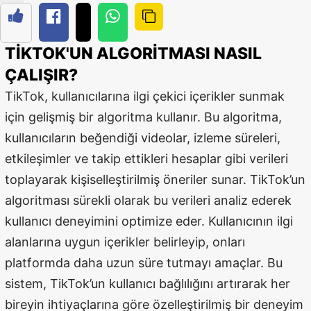
Edirne
Elazığ
TIKTOK'UN ALGORITMASI NASIL
ÇALIŞIR?
Erzincan
TikTok, kullanıcılarına ilgi çekici içerikler sunmak
Erzurum
için gelişmiş bir algoritma kullanır. Bu algoritma,
Eskişehir
kullanıcıların beğendiği videolar, izleme süreleri,
etkileşimler ve takip ettikleri hesaplar gibi verileri
Gaziantep
toplayarak kişiselleştirilmiş öneriler sunar. TikTok’un
Giresun
algoritması sürekli olarak bu verileri analiz ederek
Gümüşhane
kullanıcı deneyimini optimize eder. Kullanıcının ilgi
alanlarına uygun içerikler belirleyip, onları
Hakkari
platformda daha uzun süre tutmayı amaçlar. Bu
Hatay
sistem, TikTok’un kullanıcı bağlılığını artırarak her
Isparta
bireyin ihtiyaçlarına göre özelleştirilmiş bir deneyim