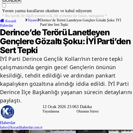
GÖNDER
Yorum yazma kurallarını
okudum ve kabul ediyorum
* Bu içerik ile ilgili yorum yok, ilk yorumu siz yazın, tartışalım *
Siyaset
Derince’de Terörü Lanetleyen Gençlere Gözaltı Şoku: İYİ
Kocaeli
Parti’den Sert Tepki
Haberdar
Derince’de Terörü Lanetleyen
Gençlere Gözaltı Şoku: İYİ Parti’den
Sert Tepki
İYİ Parti Derince Gençlik Kolları’nın teröre tepki
çalışmasında gergin gece! Gençlerin önünün
kesildiği, tehdit edildiği ve ardından pankart
kapalıyken gözaltına alındığı iddia edildi. İYİ Parti
Derince İlçe Başkanlığı yaşanan sürecin detaylarını
paylaştı.
12 Ocak 2026 23:06
3 Dakika
Yayınlanma
Okunma Süresi
Haberdar
haber@kocaelihaberdar.com.tr