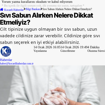
Yorum yazma kurallarını
okudum ve kabul ediyorum
* Bu içerik ile ilgili yorum yok, ilk yorumu siz yazın, tartışalım *
Bilgi Bankası
Sıvı Sabun Alırken Nelere Dikkat Etmeliyiz?
Kocaeli Haberdar
Sıvı Sabun Alırken Nelere Dikkat
Etmeliyiz?
Cilt tipinize uygun olmayan bir sıvı sabun, uzun
vadede cildinize zarar verebilir. Cildinize göre sıvı
sabun seçerek en iyi etkiyi alabilirsiniz.
14 Ocak 2026 16:05
14 Ocak 2026 19:49
4 Dakika
Yayınlanma
Güncellenme
Okunma Süresi
Haberdar
haber@kocaelihaberdar.com.tr