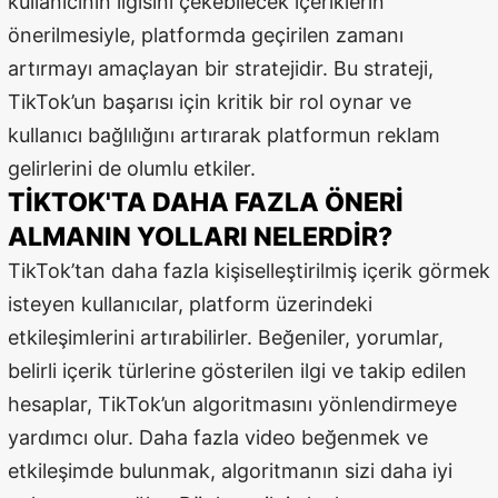
kullanıcının ilgisini çekebilecek içeriklerin
önerilmesiyle, platformda geçirilen zamanı
Yozgat
artırmayı amaçlayan bir stratejidir. Bu strateji,
Zonguldak
TikTok’un başarısı için kritik bir rol oynar ve
Aksaray
kullanıcı bağlılığını artırarak platformun reklam
gelirlerini de olumlu etkiler.
Bayburt
TIKTOK'TA DAHA FAZLA ÖNERI
Karaman
ALMANIN YOLLARI NELERDIR?
Kırıkkale
TikTok’tan daha fazla kişiselleştirilmiş içerik görmek
isteyen kullanıcılar, platform üzerindeki
Batman
etkileşimlerini artırabilirler. Beğeniler, yorumlar,
Şırnak
belirli içerik türlerine gösterilen ilgi ve takip edilen
hesaplar, TikTok’un algoritmasını yönlendirmeye
Bartın
yardımcı olur. Daha fazla video beğenmek ve
Ardahan
etkileşimde bulunmak, algoritmanın sizi daha iyi
Iğdır