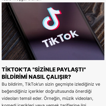
Malatya
Manisa
Kahramanmaraş
Mardin
Muğla
Muş
Nevşehir
TIKTOK'TA "SIZINLE PAYLAŞTI"
Niğde
BILDIRIMI NASIL ÇALIŞIR?
Bu bildirim, TikTok’un sizin geçmişte izlediğiniz ve
Ordu
beğendiğiniz içerikler doğrultusunda önerdiği
Rize
videoları temsil eder. Örneğin, müzik videoları,
Sakarya
komedi içerikleri veya yemek tariflerine ilgi