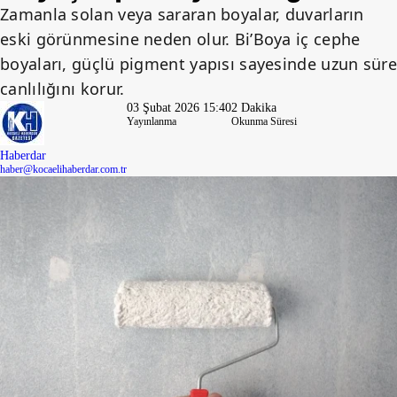
Zamanla solan veya sararan boyalar, duvarların
eski görünmesine neden olur. Bi’Boya iç cephe
boyaları, güçlü pigment yapısı sayesinde uzun süre
canlılığını korur.
03 Şubat 2026 15:40
2 Dakika
Yayınlanma
Okunma Süresi
Haberdar
haber@kocaelihaberdar.com.tr