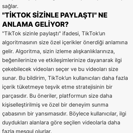
sağlar.
Mersin
"TIKTOK SIZINLE PAYLAŞTI" NE
İstanbul
ANLAMA GELIYOR?
İzmir
"TikTok sizinle paylaştı" ifadesi, TikTok’un
algoritmasının size özel içerikler önerdiği anlamına
Kars
gelir. Algoritma, sizin izleme alışkanlıklarınıza,
Kastamonu
beğenilerinize ve etkileşimlerinize dayanarak ilgi
çekebilecek videoları seçer ve bu videoları size
Kayseri
sunar. Bu bildirim, TikTok’un kullanıcıları daha fazla
Kırklareli
içerik tüketmeye teşvik etme stratejisinin bir
Kırşehir
parçasıdır. Bu öneriler, platformun size daha
kişiselleştirilmiş ve özel bir deneyim sunma
Kocaeli
çabasının bir yansımasıdır. Böylece kullanıcılar, ilgi
Konya
duydukları alanlara göre seçilen videolarla daha
Kütahya
fazla meşgul olurlar.