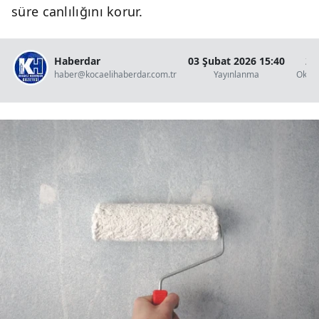
süre canlılığını korur.
Haberdar
03 Şubat 2026 15:40
2 
haber@kocaelihaberdar.com.tr
Yayınlanma
Okun