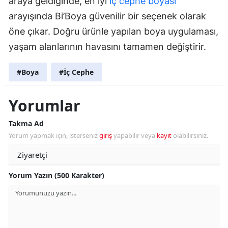
araya geldiğinde, en iyi
iç cephe boyası
arayışında Bi’Boya güvenilir bir seçenek olarak
öne çıkar. Doğru ürünle yapılan boya uygulaması,
yaşam alanlarının havasını tamamen değiştirir.
#Boya
#İç Cephe
Yorumlar
Takma Ad
Yorum yapmak için, isterseniz
giriş
yapabilir veya
kayıt
olabilirsiniz.
Yorum Yazın (500 Karakter)