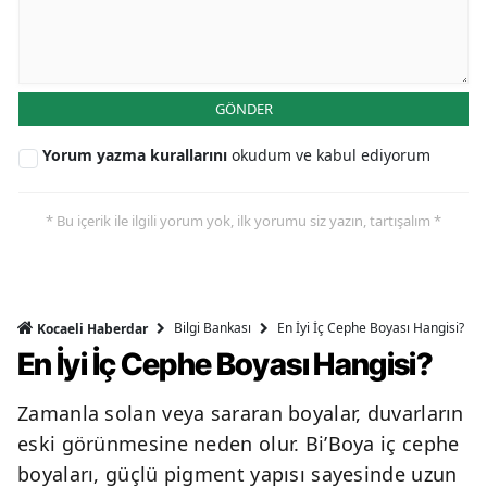
GÖNDER
Yorum yazma kurallarını
okudum ve kabul ediyorum
* Bu içerik ile ilgili yorum yok, ilk yorumu siz yazın, tartışalım *
Bilgi Bankası
En İyi İç Cephe Boyası Hangisi?
Kocaeli Haberdar
En İyi İç Cephe Boyası Hangisi?
Zamanla solan veya sararan boyalar, duvarların
eski görünmesine neden olur. Bi’Boya iç cephe
boyaları, güçlü pigment yapısı sayesinde uzun