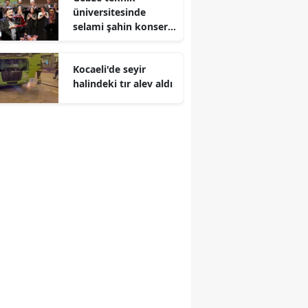
üniversitesinde
Malatya
selami şahin konseri
coşkuyla karşılandı
Manisa
Kocaeli'de seyir
Kahramanmaraş
halindeki tır alev aldı
Mardin
Muğla
Muş
Nevşehir
Niğde
Ordu
Rize
Sakarya