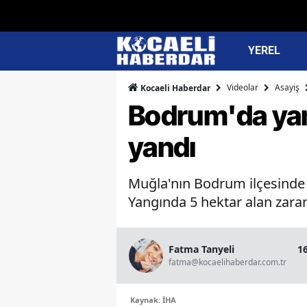
YEREL
Videolar
Asayiş
Kocaeli Haberdar
Bodrum'da yang
yandı
Muğla'nın Bodrum ilçesinde ot
Yangında 5 hektar alan zarar 
Fatma Tanyeli
1
fatma@kocaelihaberdar.com.tr
Kaynak: İHA