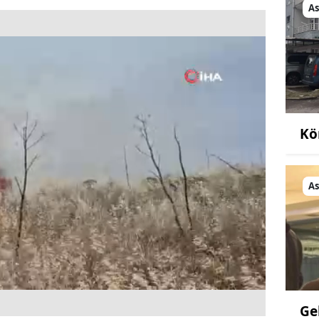
As
Kö
As
Ge