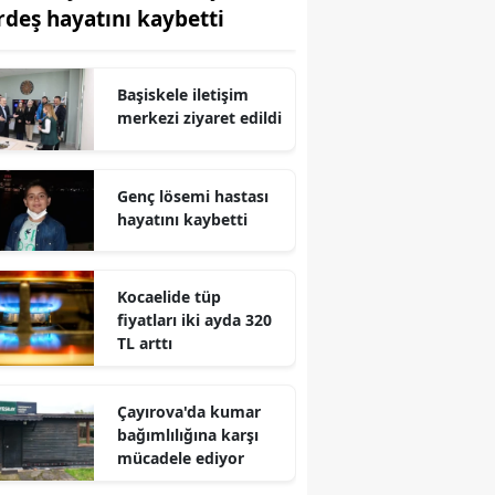
rdeş hayatını kaybetti
Edirne
Elazığ
Başiskele iletişim
Erzincan
merkezi ziyaret edildi
Erzurum
Genç lösemi hastası
Eskişehir
hayatını kaybetti
Gaziantep
Kocaelide tüp
Giresun
fiyatları iki ayda 320
TL arttı
Gümüşhane
Hakkari
Çayırova'da kumar
bağımlılığına karşı
Hatay
mücadele ediyor
Isparta