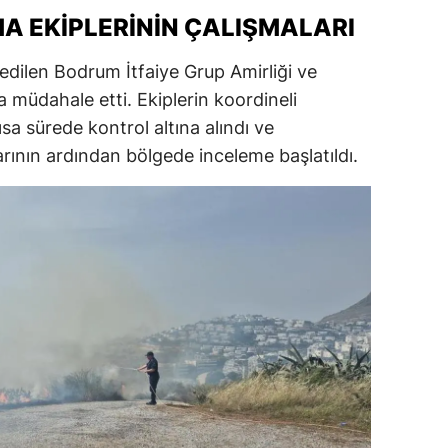
A EKIPLERININ ÇALIŞMALARI
 edilen Bodrum İtfaiye Grup Amirliği ve
a müdahale etti. Ekiplerin koordineli
ısa sürede kontrol altına alındı ve
ının ardından bölgede inceleme başlatıldı.