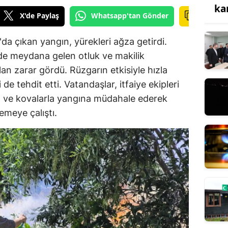
ka
X'de Paylaş
Whatsapp'tan Gönder
da çıkan yangın, yürekleri ağza getirdi.
de meydana gelen otluk ve makilik
an zarar gördü. Rüzgarın etkisiyle hızla
 de tehdit etti. Vatandaşlar, itfaiye ekipleri
 ve kovalarla yangına müdahale ederek
emeye çalıştı.