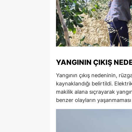
YANGININ ÇIKIŞ NED
Yangının çıkış nedeninin, rüzga
kaynaklandığı belirtildi. Elektri
makilik alana sıçrayarak yangın
benzer olayların yaşanmaması i