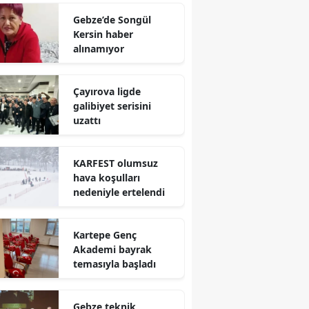
Mersin
Gebze’de Songül
Kersin haber
İstanbul
alınamıyor
İzmir
Çayırova ligde
Kars
galibiyet serisini
uzattı
Kastamonu
Kayseri
KARFEST olumsuz
hava koşulları
Kırklareli
nedeniyle ertelendi
Kırşehir
Kartepe Genç
Kocaeli
Akademi bayrak
temasıyla başladı
Konya
Kütahya
Gebze teknik