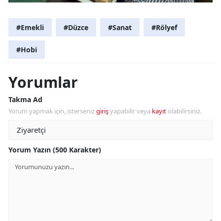
#Emekli
#Düzce
#Sanat
#Rölyef
#Hobi
Yorumlar
Takma Ad
Yorum yapmak için, isterseniz
giriş
yapabilir veya
kayıt
olabilirsiniz.
Yorum Yazın (500 Karakter)