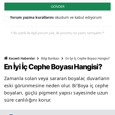
GÖNDER
Yorum yazma kurallarını
okudum ve kabul ediyorum
* Bu içerik ile ilgili yorum yok, ilk yorumu siz yazın, tartışalım *
Bilgi Bankası
En İyi İç Cephe Boyası Hangisi?
Kocaeli Haberdar
En İyi İç Cephe Boyası Hangisi?
Zamanla solan veya sararan boyalar, duvarların
eski görünmesine neden olur. Bi’Boya iç cephe
boyaları, güçlü pigment yapısı sayesinde uzun
süre canlılığını korur.