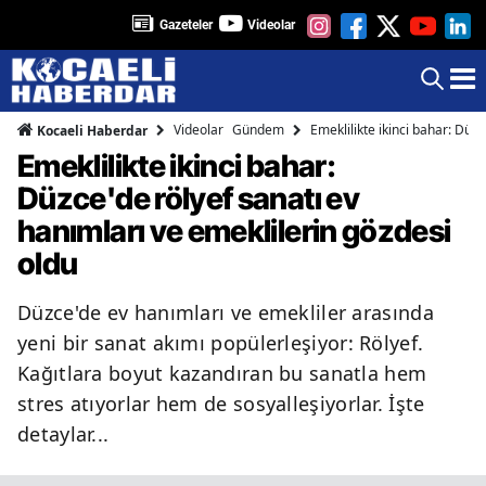
Gazeteler
Videolar
Videolar
Gündem
Emeklilikte ikinci bahar: Düz
Kocaeli Haberdar
Emeklilikte ikinci bahar:
Düzce'de rölyef sanatı ev
hanımları ve emeklilerin gözdesi
oldu
Düzce'de ev hanımları ve emekliler arasında
yeni bir sanat akımı popülerleşiyor: Rölyef.
Kağıtlara boyut kazandıran bu sanatla hem
stres atıyorlar hem de sosyalleşiyorlar. İşte
detaylar...