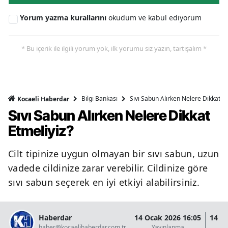
Yorum yazma kurallarını
okudum ve kabul ediyorum
* Bu içerik ile ilgili yorum yok, ilk yorumu siz yazın, tartışalım *
Bilgi Bankası
Sıvı Sabun Alırken Nelere Dikkat Et
Kocaeli Haberdar
Sıvı Sabun Alırken Nelere Dikkat
Etmeliyiz?
Cilt tipinize uygun olmayan bir sıvı sabun, uzun
vadede cildinize zarar verebilir. Cildinize göre
sıvı sabun seçerek en iyi etkiyi alabilirsiniz.
Haberdar
14 Ocak 2026 16:05
14 O
haber@kocaelihaberdar.com.tr
Yayınlanma
G