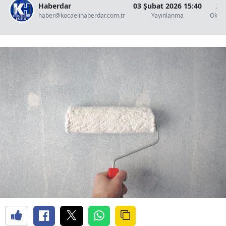
Haberdar
03 Şubat 2026 15:40
2 
haber@kocaelihaberdar.com.tr
Yayınlanma
Okun