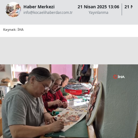
Haber Merkezi
21 Nisan 2025 13:06
21 Nis
info@kocaelihaberdar.com.tr
Yayınlanma
Gü
Kaynak: İHA