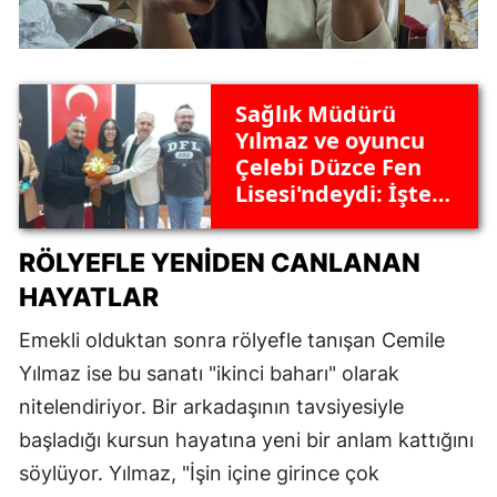
Sağlık Müdürü
Yılmaz ve oyuncu
Çelebi Düzce Fen
Lisesi'ndeydi: İşte
gençlere verdikleri
öğütler
RÖLYEFLE YENIDEN CANLANAN
HAYATLAR
Emekli olduktan sonra rölyefle tanışan Cemile
Yılmaz ise bu sanatı "ikinci baharı" olarak
nitelendiriyor. Bir arkadaşının tavsiyesiyle
başladığı kursun hayatına yeni bir anlam kattığını
söylüyor. Yılmaz, "İşin içine girince çok